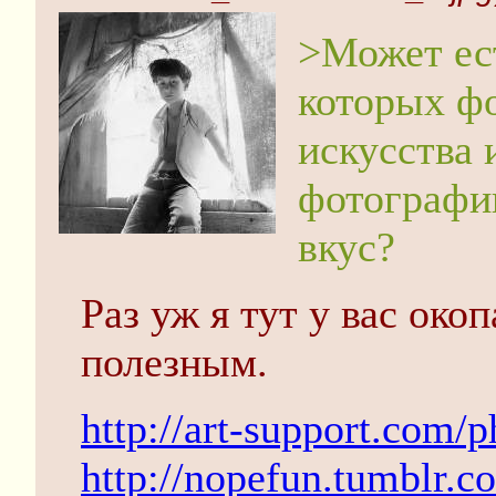
>Может ест
которых фо
искусства 
фотографи
вкус?
Раз уж я тут у вас око
полезным.
http://art-support.com/
http://nopefun.tumblr.c