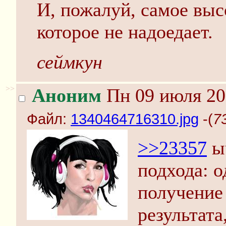
И, пожалуй, самое высо
которое не надоедает.
сеймкун
>>
Аноним
Пн 09 июля 20
Файл:
1340464716310.jpg
-(
7
>>23357
ыч
подхода: о
получение 
результата,