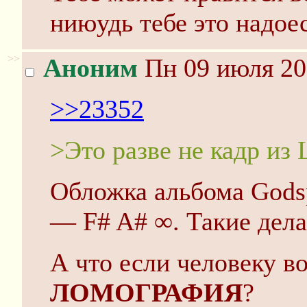
ниюудь тебе это надоес
>>
Аноним
Пн 09 июля 20
>>23352
>Это разве не кадр из L
Обложка альбома Gods
— F# A# ∞. Такие дела
А что если человеку в
ЛОМОГРАФИЯ
?