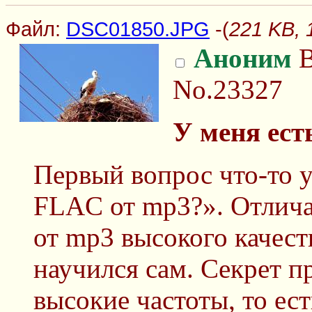
Файл:
DSC01850.JPG
-(
221 KB,
Аноним
В
No.23327
У меня ест
Первый вопрос что-то 
FLAC от mp3?». Отлича
от mp3 высокого качеств
научился сам. Секрет п
высокие частоты, то ест