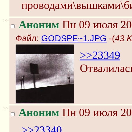
проводами\вышками\б
>>
Аноним
Пн 09 июля 20
Файл:
GODSPE~1.JPG
-(
43 
>>23349
Отвалилас
>>
Аноним
Пн 09 июля 20
>>23340