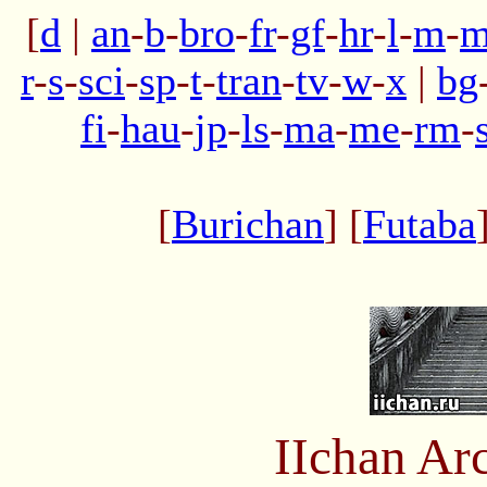
[
d
|
an
-
b
-
bro
-
fr
-
gf
-
hr
-
l
-
m
-
m
r
-
s
-
sci
-
sp
-
t
-
tran
-
tv
-
w
-
x
|
bg
fi
-
hau
-
jp
-
ls
-
ma
-
me
-
rm
-
[
Burichan
] [
Futaba
IIchan Ar