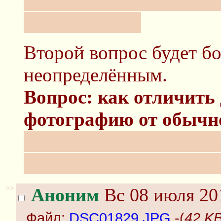
неопределённости пон
фотоаппарат».
Второй вопрос будет б
неопределённым.
Вопрос: как отличить
фотографию от обычн
Постараюсь прикрепить
сообщении, чтобы дать 
>>
Аноним
Вс 08 июля 20
Файл:
DSC01829.JPG
-(
42 K