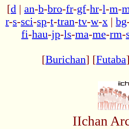
[
d
|
an
-
b
-
bro
-
fr
-
gf
-
hr
-
l
-
m
-
m
r
-
s
-
sci
-
sp
-
t
-
tran
-
tv
-
w
-
x
|
bg
fi
-
hau
-
jp
-
ls
-
ma
-
me
-
rm
-
[
Burichan
] [
Futaba
IIchan Ar