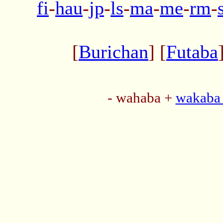
fi
-
hau
-
jp
-
ls
-
ma
-
me
-
rm
-
[
Burichan
] [
Futaba
- wahaba +
wakaba 