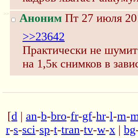
>>
Аноним
Пт 27 июля 20
>>23642
Практически не шумит 
на 1,5к снимков в зав
[
d
|
an
-
b
-
bro
-
fr
-
gf
-
hr
-
l
-
m
-
m
r
-
s
-
sci
-
sp
-
t
-
tran
-
tv
-
w
-
x
|
bg