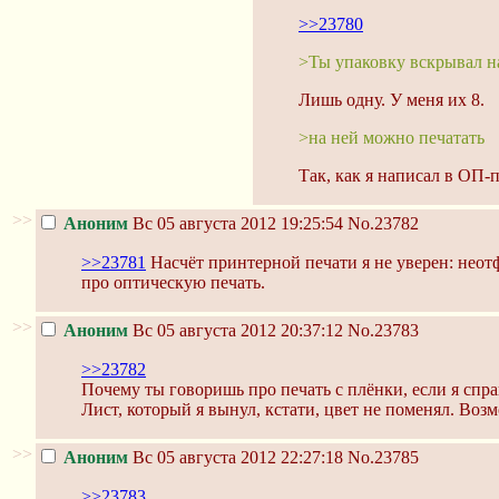
>>23780
>Ты упаковку вскрывал н
Лишь одну. У меня их 8.
>на ней можно печатать
Так, как я написал в ОП-
>>
Аноним
Вс 05 августа 2012 19:25:54
No.23782
>>23781
Насчёт принтерной печати я не уверен: неот
про оптическую печать.
>>
Аноним
Вс 05 августа 2012 20:37:12
No.23783
>>23782
Почему ты говоришь про печать с плёнки, если я сп
Лист, который я вынул, кстати, цвет не поменял. Во
>>
Аноним
Вс 05 августа 2012 22:27:18
No.23785
>>23783