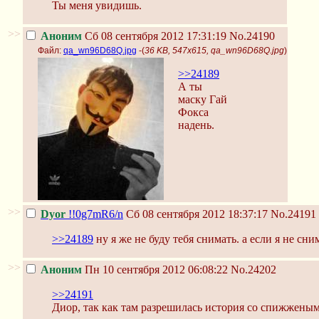
Ты меня увидишь.
>>
Аноним
Сб 08 сентября 2012 17:31:19
No.24190
Файл:
qa_wn96D68Q.jpg
-(
36 KB, 547x615, qa_wn96D68Q.jpg
)
>>24189
А ты
маску Гай
Фокса
надень.
>>
Dyor
!!0g7mR6/n
Сб 08 сентября 2012 18:37:17
No.24191
>>24189
ну я же не буду тебя снимать. а если я не сн
>>
Аноним
Пн 10 сентября 2012 06:08:22
No.24202
>>24191
Диор, так как там разрешилась история со спижжены