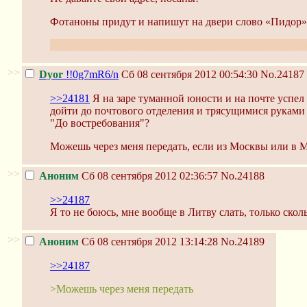
Фотаноны придут и напишут на двери слово «Пидор»
А потом ее заваленные мыльные фотки будут в /ph/ в
>>
Dyor
!!0g7mR6/n
Сб 08 сентября 2012 00:54:30
No.24187
>>24181
Я на заре туманной юности и на почте успел 
дойти до почтового отделения и трясущимися руками 
"До востребования"?
Можешь через меня передать, если из Москвы или в М
>>
Аноним
Сб 08 сентября 2012 02:36:57
No.24188
>>24187
Я то не боюсь, мне вообще в Литву слать, только скол
>>
Аноним
Сб 08 сентября 2012 13:14:28
No.24189
>>24187
>Можешь через меня передать