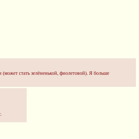
 (может стать зелёненькой, фиолетовой). Я больше
.