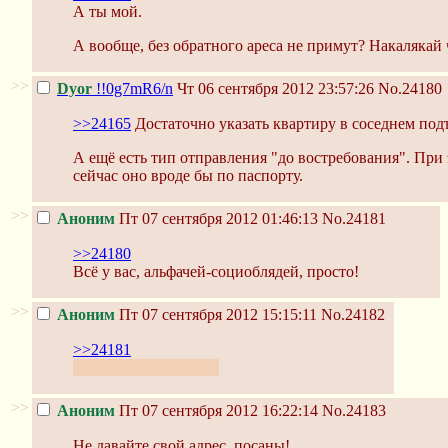
А ты мой.
А вообще, без обратного ареса не примут? Накалякай 
>>
Dyor
!!0g7mR6/n
Чт 06 сентября 2012 23:57:26
No.24180
>>24165
Достаточно указать квартиру в соседнем под
А ещё есть тип отправления "до востребования". При 
сейчас оно вроде бы по паспорту.
>>
Аноним
Пт 07 сентября 2012 01:46:13
No.24181
>>24180
Всё у вас, альфачей-социоблядей, просто!
>>
Аноним
Пт 07 сентября 2012 15:15:11
No.24182
>>24181
Это /ph, тут все свои.
>>
Аноним
Пт 07 сентября 2012 16:22:14
No.24183
Не давайте свой адрес, посаны!