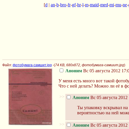
[
d
|
an
-
b
-
bro
-
fr
-
gf
-
hr
-
l
-
m
-
maid
-
med
-
mi
-
mu
-
ne
-
Файл:
фотобумага-самшит.jpg
-(
74 KB, 680x872, фотобумага-самшит.jpg
)
Аноним
Вс 05 августа 2012 17:
У меня есть много вот такой фотоб
Что с ней делать? Можно ли её в ф
>>
Аноним
Вс 05 августа 2012 
Ты упаковку вскрывал на 
вероятностью на ней можн
>>
Аноним
Вс 05 августа 2012 