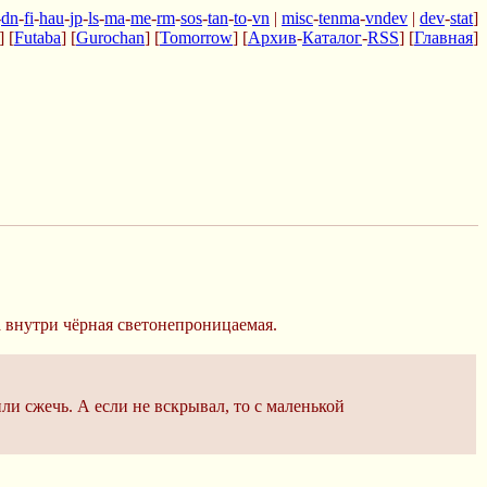
-
dn
-
fi
-
hau
-
jp
-
ls
-
ma
-
me
-
rm
-
sos
-
tan
-
to
-
vn
|
misc
-
tenma
-
vndev
|
dev
-
stat
]
] [
Futaba
] [
Gurochan
] [
Tomorrow
] [
Архив
-
Каталог
-
RSS
] [
Главная
]
а внутри чёрная светонепроницаемая.
и сжечь. А если не вскрывал, то с маленькой