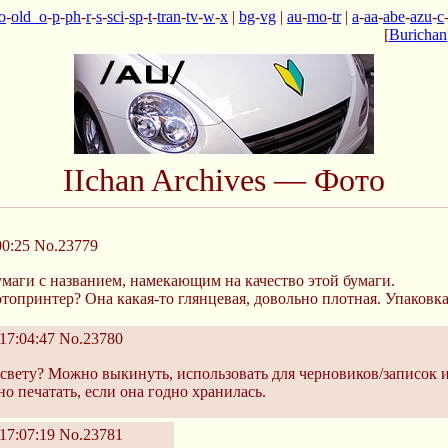
o
-
old_o
-
p
-
ph
-
r
-
s
-
sci
-
sp
-
t
-
tran
-
tv
-
w
-
x
|
bg
-
vg
|
au
-
mo
-
tr
|
a
-
aa
-
abe
-
azu
-
c
[
Burichan
IIchan Archives — Фото
00:25
No.23779
умаги с названием, намекающим на качество этой бумаги.
отопринтер? Она какая-то глянцевая, довольно плотная. Упаковк
17:04:47
No.23780
свету? Можно выкинуть, использовать для черновиков/записок ил
о печатать, если она годно хранилась.
17:07:19
No.23781