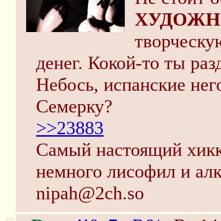
ХУДОЖН
творческу
денег. Кокой-то ты ра
Небось, испанские нег
Семерку?
>>23883
Самый настоящий хикки
немного лисофил и алк
nipah@2ch.so
>>