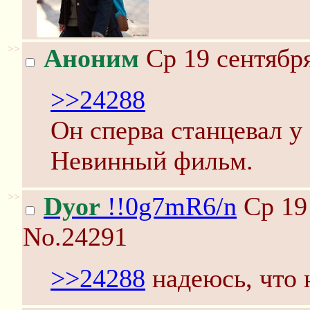
>>
Аноним
Ср 19 сентября
>>24288
Он сперва станцевал у
Невинный фильм.
>>
Dyor
!!0g7mR6/n
Ср 19 
No.24291
>>24288
надеюсь, что 