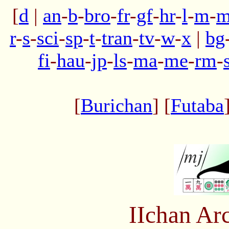
[
d
|
an
-
b
-
bro
-
fr
-
gf
-
hr
-
l
-
m
-
m
r
-
s
-
sci
-
sp
-
t
-
tran
-
tv
-
w
-
x
|
bg
fi
-
hau
-
jp
-
ls
-
ma
-
me
-
rm
-
[
Burichan
] [
Futaba
IIchan Ar