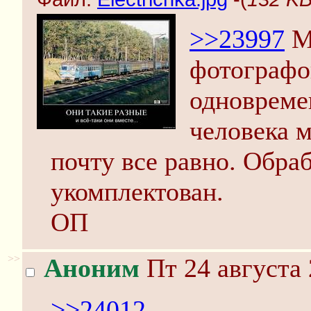
>>23997
Мн
фотографо
одновремен
человека 
почту все равно. Обра
укомплектован.
ОП
>>
Аноним
Пт 24 августа 
>>24012