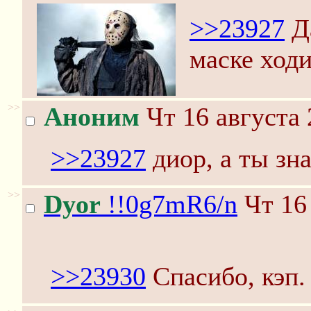
>>23927
Да
маске ходи
>>
Аноним
Чт 16 августа 
>>23927
диор, а ты зн
>>
Dyor
!!0g7mR6/n
Чт 16 
>>23930
Спасибо, кэп.