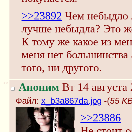
>>23892
Чем небыдло 
лучше небыдла? Это же
К тому же какое из ме
меня нет большинства 
того, ни другого.
>>
Аноним
Вт 14 августа 
Файл:
x_b3a867da.jpg
-(
55 KB
>>23886
Не стоит о