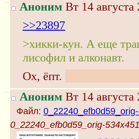
>>
Аноним
Вт 14 августа 
>>23897
>хикки-кун. А еще тра
лисофил и алконавт.
Ох, ёпт.
Да ты же цвет
>>
Аноним
Вт 14 августа 
Файл:
0_22240_efb0d59_orig-
0_22240_efb0d59_orig-534x451