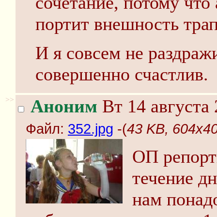
сочетание, потому что
портит внешность трап
И я совсем не раздраж
совершенно счастлив.
>>
Аноним
Вт 14 августа 
Файл:
352.jpg
-(
43 KB, 604x40
ОП репорт
течение д
нам понадо