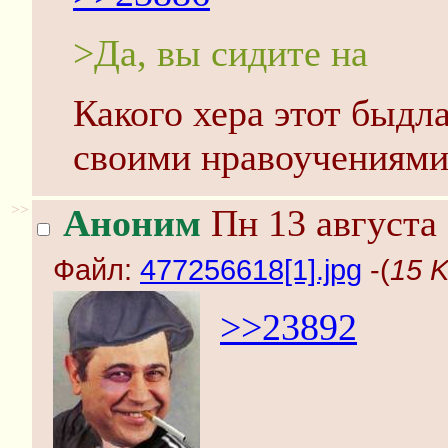
>Да, вы сидите на
Какого хера этот быдла
своими нравоучениями
>>
Аноним
Пн 13 августа 
Файл:
477256618[1].jpg
-(
15 K
>>23892