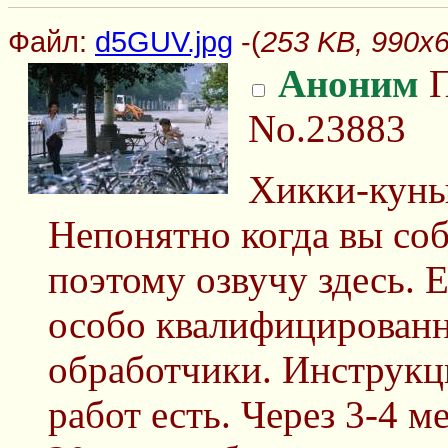
Файл:
d5GUV.jpg
-(
253 KB, 990x
Аноним
П
No.23883
Хикки-куны
Непонятно когда вы соб
поэтому озвучу здесь. 
особо квалифицирован
обработчики. Инструкц
работ есть. Через 3-4 м