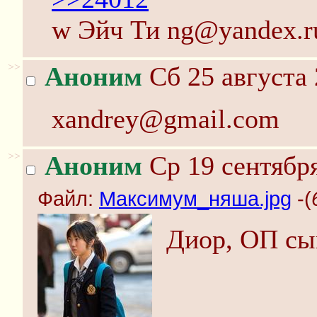
w Эйч Ти ng@yandex.r
>>
Аноним
Сб 25 августа 
xandrey@gmail.com
>>
Аноним
Ср 19 сентября
Файл:
Максимум_няша.jpg
-(
Диор, ОП сы