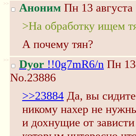
>>
Аноним
Пн 13 августа 
>На обработку ищем т
А почему тян?
>>
Dyor
!!0g7mR6/n
Пн 13 
No.23886
>>23884
Да, вы сидите
никому нахер не нужны
и дохнущие от зависти
которым интересно что-