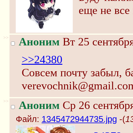
еще не все
>>
Аноним
Вт 25 сентября
>>24380
Совсем почту забыл, б
verevochnik@gmail.co
>>
Аноним
Ср 26 сентября
Файл:
1345472944735.jpg
-(
1