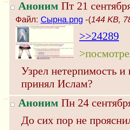
>>
Аноним
Пт 21 сентября
Файл:
Сырна.png
-(
144 KB, 7
>>24289
>посмотре
Узрел нетерпимость и 
принял Ислам?
>>
Аноним
Пн 24 сентября
До сих пор не проясни