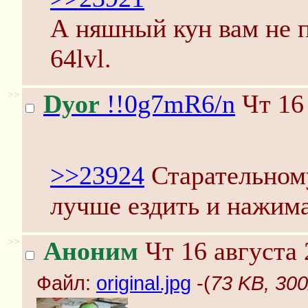
А няшный кун вам не 
64lvl.
>>
Dyor
!!0g7mR6/n
Чт 16 
>>23924
Старательном
лучше ездить и нажима
>>
Аноним
Чт 16 августа 
Файл:
original.jpg
-(
73 KB, 300x