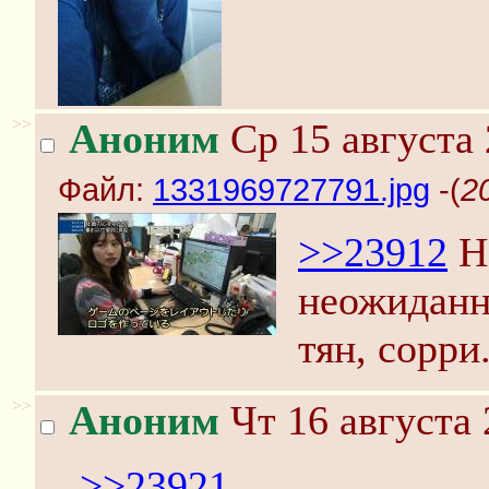
>>
Аноним
Ср 15 августа 
Файл:
1331969727791.jpg
-(
2
>>23912
На
неожиданн
тян, сорри
>>
Аноним
Чт 16 августа 
>>23921