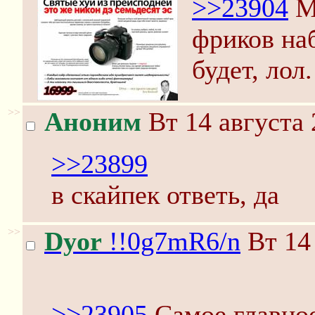
>>23904
М
фриков на
будет, лол.
>>
Аноним
Вт 14 августа 
>>23899
в скайпек ответь, да
>>
Dyor
!!0g7mR6/n
Вт 14 
>>23905
Самое главное