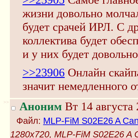
жизни довольно молчал
будет срачей ИРЛ. С д
коллектива будет обес
и у них будет довольн
>>23906
Онлайн скайпа
значит немедленного от
>>
Аноним
Вт 14 августа 
Файл:
MLP-FiM S02E26 A Canter
1280x720, MLP-FiM S02E26 A Can