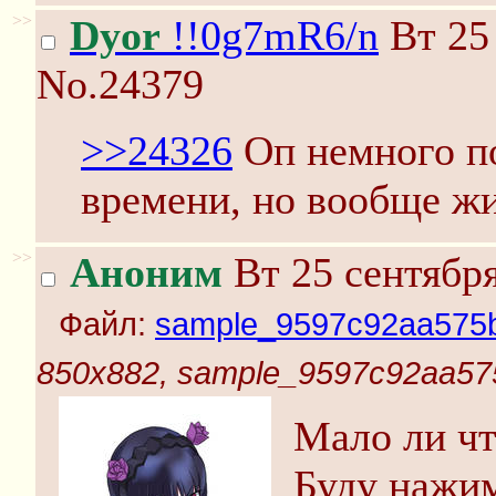
>>
Dyor
!!0g7mR6/n
Вт 25 
No.24379
>>24326
Оп немного по
времени, но вообще жи
>>
Аноним
Вт 25 сентября
Файл:
sample_9597c92aa575b
850x882, sample_9597c92aa575
Мало ли чт
Буду нажим