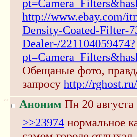
pt=Camera_Filters&ha
http://www.ebay.com/i
Density-Coated-Filter
Dealer-/221104059474?
pt=Camera_Filters&ha
Обещаные фото, правда
запросу
http://rghost.r
>>
Аноним
Пн 20 августа 
>>23974
нормальное ка
самом городе отдыхал,