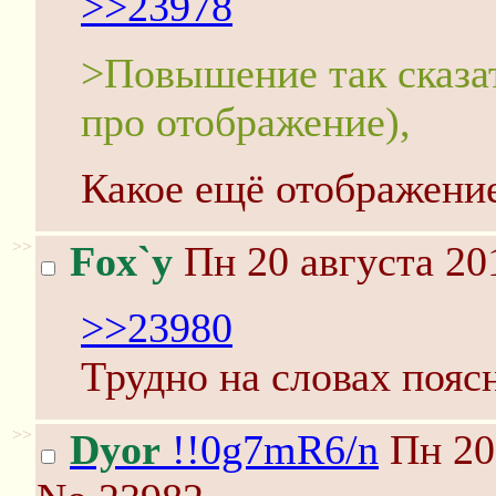
>>23978
>Повышение так сказат
про отображение),
Какое ещё отображени
>>
Fox`y
Пн 20 августа 20
>>23980
Трудно на словах пояс
>>
Dyor
!!0g7mR6/n
Пн 20 