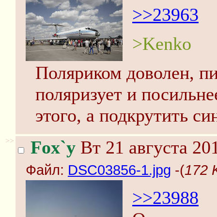
>>23963
>Kenko
Поляриком доволен, пи
поляризует и посильне
этого, а подкрутить си
>>
Fox`y
Вт 21 августа 201
Файл:
DSC03856-1.jpg
-(
172 
>>23988