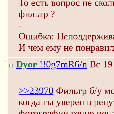
То есть вопрос не ско
фильтр ?
-
Ошибка: Неподдержив
И чем ему не понравил
>>
Dyor
!!0g7mR6/n
Вс 19 
>>23970
Фильтр б/у мо
когда ты уверен в реп
фотографии точно пок