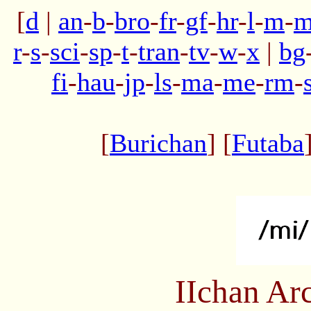
[
d
|
an
-
b
-
bro
-
fr
-
gf
-
hr
-
l
-
m
-
m
r
-
s
-
sci
-
sp
-
t
-
tran
-
tv
-
w
-
x
|
bg
fi
-
hau
-
jp
-
ls
-
ma
-
me
-
rm
-
[
Burichan
] [
Futaba
IIchan Ar