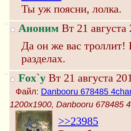
Ты уж поясни, лолка.
>>
Аноним
Вт 21 августа 
Да он же вас троллит! 
разделах.
>>
Fox`y
Вт 21 августа 201
Файл:
Danbooru 678485 4chan a
1200x1900, Danbooru 678485 4ch
>>23985