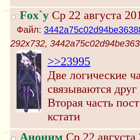
>>
Fox`y
Ср 22 августа 20
Файл:
3442a75c02d94be36388
292x732, 3442a75c02d94be363
>>23995
Две логические ча
связываются друг
Вторая часть пос
кстати
>>
Аноним
Ср 22 августа 