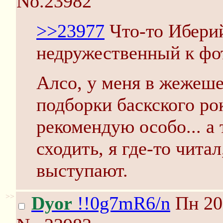
No.23982
>>23977
Что-то Иберий
недружественный к фо
Алсо, у меня в жежеш
подборки баскского рок
рекомендую особо... а 
сходить, я где-то читал
выступают.
>>
Dyor
!!0g7mR6/n
Пн 20 