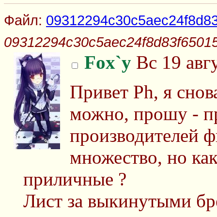
Файл:
09312294c30c5aec24f8d83
09312294c30c5aec24f8d83f65015
Fox`y
Вс 19 авгу
Привет Ph, я снов
можно, прошу - п
производителей фи
множество, но как
приличные ?
Лист за выкинутыми бр