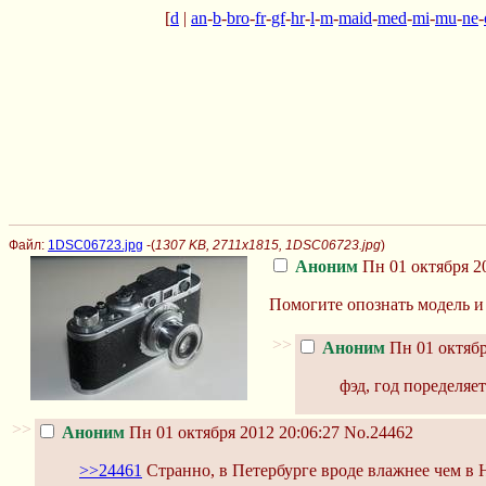
[
d
|
an
-
b
-
bro
-
fr
-
gf
-
hr
-
l
-
m
-
maid
-
med
-
mi
-
mu
-
ne
-
Файл:
1DSC06723.jpg
-(
1307 KB, 2711x1815, 1DSC06723.jpg
)
Аноним
Пн 01 октября 20
Помогите опознать модель и 
>>
Аноним
Пн 01 октябр
фэд, год поределяе
>>
Аноним
Пн 01 октября 2012 20:06:27
No.24462
>>24461
Странно, в Петербурге вроде влажнее чем в Н