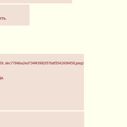
ить.
459, dec7784ba2ed734f43982f37bdf3541608458.jpeg
)
а.