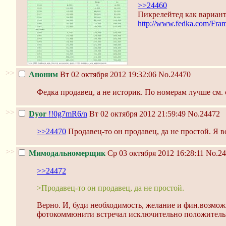
>>24460
Пикрелейтед как вариант.
http://www.fedka.com/Fra
>>
Аноним
Вт 02 октября 2012 19:32:06
No.24470
Федка продавец, а не историк. По номерам лучше см.
>>
Dyor
!!0g7mR6/n
Вт 02 октября 2012 21:59:49
No.24472
>>24470
Продавец-то он продавец, да не простой. Я в
>>
Мимодальномерщик
Ср 03 октября 2012 16:28:11
No.24
>>24472
>Продавец-то он продавец, да не простой.
Верно. И, буди необходимость, желание и фин.возмож
фотокоммюнити встречал исключительно положитель