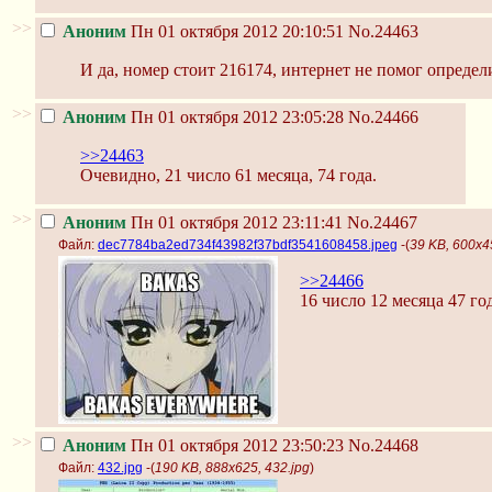
>>
Аноним
Пн 01 октября 2012 20:10:51
No.24463
И да, номер стоит 216174, интернет не помог определ
>>
Аноним
Пн 01 октября 2012 23:05:28
No.24466
>>24463
Очевидно, 21 число 61 месяца, 74 года.
>>
Аноним
Пн 01 октября 2012 23:11:41
No.24467
Файл:
dec7784ba2ed734f43982f37bdf3541608458.jpeg
-(
39 KB, 600x
>>24466
16 число 12 месяца 47 год
>>
Аноним
Пн 01 октября 2012 23:50:23
No.24468
Файл:
432.jpg
-(
190 KB, 888x625, 432.jpg
)