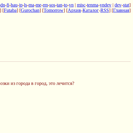
-
dn
-
fi
-
hau
-
jp
-
ls
-
ma
-
me
-
rm
-
sos
-
tan
-
to
-
vn
|
misc
-
tenma
-
vndev
|
dev
-
stat
]
] [
Futaba
] [
Gurochan
] [
Tomorrow
] [
Архив
-
Каталог
-
RSS
] [
Главная
]
зки из города в город, это лечится?