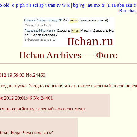
o
-
old_o
-
p
-
ph
-
r
-
s
-
sci
-
sp
-
t
-
tran
-
tv
-
w
-
x
|
bg
-
vg
|
au
-
mo
-
tr
|
a
-
aa
-
abe
-
azu
-
c
[
Burichan
IIchan Archives — Фото
12 19:59:03
No.24460
год выпуска. Заодно скажите, что за окисел зеленый после перево
я 2012 20:01:46
No.24461
тся по серийнику, зеленый - окислы меди
ске. Беда. Чем помазать?