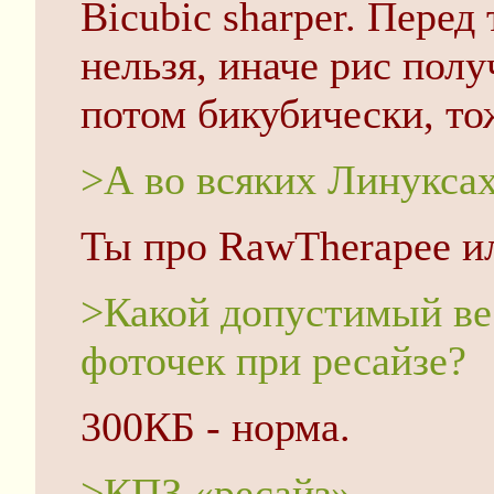
Bicubic sharper. Пере
нельзя, иначе рис пол
потом бикубически, то
>А во всяких Линуксах
Ты про RawTherapee и
>Какой допустимый ве
фоточек при ресайзе?
300КБ - норма.
>КПЗ «ресайз»