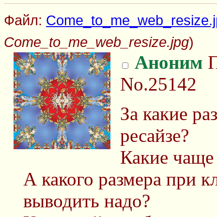
Файл:
Come_to_me_web_resize.j
Come_to_me_web_resize.jpg
)
Аноним
П
No.25142
За какие ра
ресайзе?
Какие чаще
А какого размера при 
выводить надо?