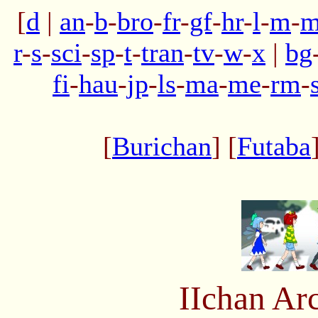
[
d
|
an
-
b
-
bro
-
fr
-
gf
-
hr
-
l
-
m
-
m
r
-
s
-
sci
-
sp
-
t
-
tran
-
tv
-
w
-
x
|
bg
fi
-
hau
-
jp
-
ls
-
ma
-
me
-
rm
-
[
Burichan
] [
Futaba
IIchan Ar