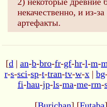
2) некоторые древние 
некачественно, и из-за
артефакты.
[
d
|
an
-
b
-
bro
-
fr
-
gf
-
hr
-
l
-
m
-
m
r
-
s
-
sci
-
sp
-
t
-
tran
-
tv
-
w
-
x
|
bg
fi
-
hau
-
jp
-
ls
-
ma
-
me
-
rm
-
[
Burichan
] [
Futaba