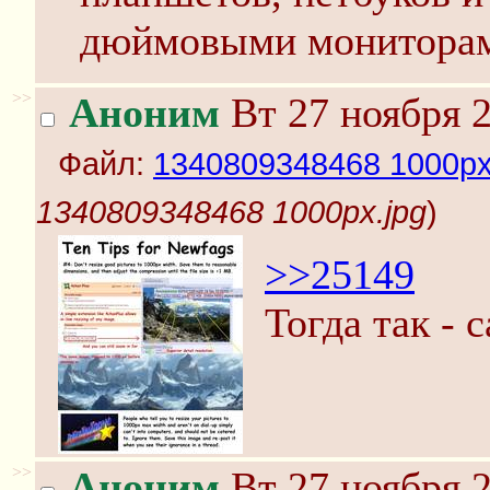
дюймовыми мониторами
>>
Аноним
Вт 27 ноября 2
Файл:
1340809348468 1000px
1340809348468 1000px.jpg
)
>>25149
Тогда так - 
>>
Аноним
Вт 27 ноября 2