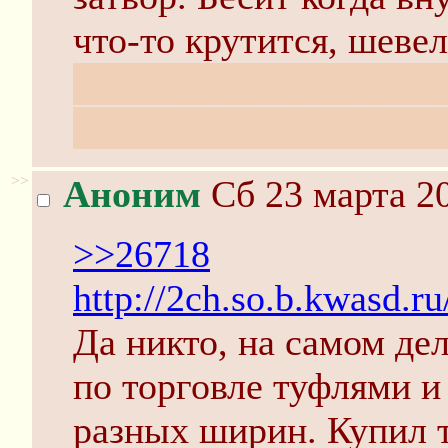
что-то крутится, шеве
боковая ручка еще некр
передрал с сапога а не
>>
Аноним
Сб 23 марта 20
>>26718
http://2ch.so.b.kwasd.r
Да никто, на самом де
по торговле туфлями и
разных ширин. Купил 