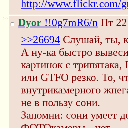
http://www.flickr.com/g
>>
Dyor
!!0g7mR6/n
Пт 22
>>26694
Слушай, ты, к
А ну-ка быстро вывеси
картинок с трипятака,
или GTFO резко. То, чт
внутрикамерного жпега
не в пользу сони.
Запомни: сони умеет 
ФОТОкамеры - нет.