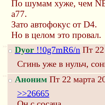
По шумам хуже, чем NE
a77.
Зато автофокус от D4.
Но в целом это провал.
>>
Dyor
!!0g7mR6/n
Пт 22
Сгинь уже в нульч, сон
>>
Аноним
Пт 22 марта 20
>>26665
Он с сосача.