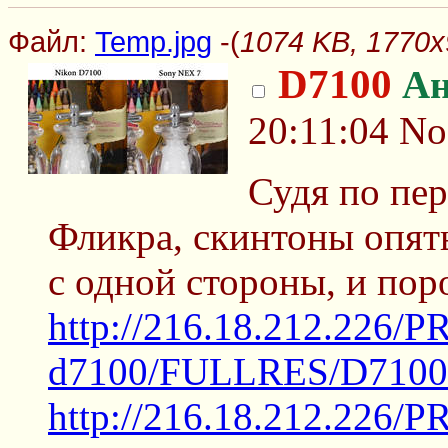
Файл:
Temp.jpg
-(
1074 KB, 1770x
D7100
А
20:11:04
No
Судя по пе
Фликра, скинтоны опят
с одной стороны, и пор
http://216.18.212.226/
d7100/FULLRES/D7100
http://216.18.212.2