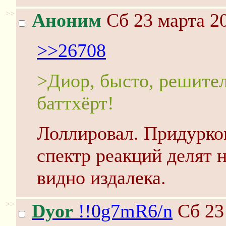
>>
Аноним
Сб 23 марта 20
>>26708
>Диор, бысто, решител
баттхёрт!
Лоллировал. Придурков
спектр реакций делят н
видно издалека.
>>
Dyor
!!0g7mR6/n
Сб 23