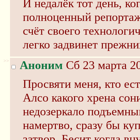
И недалёк тот день, к
полноценный репортаж
счёт своего технологи
легко задвинет прежни
>>
Аноним
Сб 23 марта 20
Просвяти меня, кто ес
Алсо какого хрена сон
недозеркало подъемны
намертво, сразу бы ку
затвор. Бесит когда в