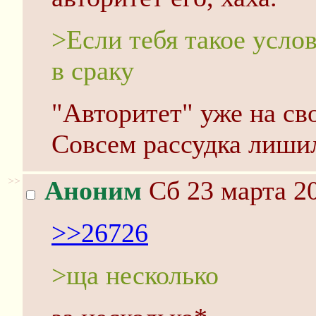
>Если тебя такое услов
в cpaку
"Авторитет" уже на св
Совсем рассудка лиши
>>
Аноним
Сб 23 марта 20
>>26726
>ща несколько