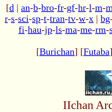
[
d
|
an
-
b
-
bro
-
fr
-
gf
-
hr
-
l
-
m
-
m
r
-
s
-
sci
-
sp
-
t
-
tran
-
tv
-
w
-
x
|
bg
fi
-
hau
-
jp
-
ls
-
ma
-
me
-
rm
-
[
Burichan
] [
Futaba
IIchan Ar