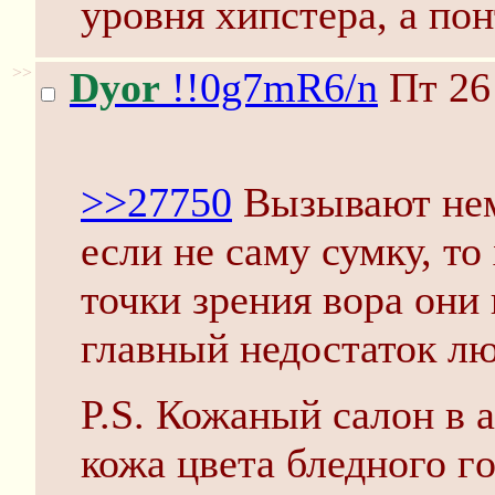
уровня хипстера, а по
>>
Dyor
!!0g7mR6/n
Пт 26
>>27750
Вызывают нем
если не саму сумку, то
точки зрения вора они 
главный недостаток лю
P.S. Кожаный салон в 
кожа цвета бледного г