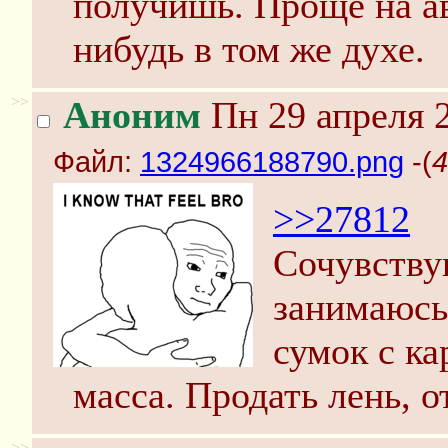
получишь. Проще на ав
нибудь в том же духе.
>>
Аноним
Пн 29 апреля 2
Файл:
1324966188790.png
-(
4
>>27812
Сочувству
занимаюсь
сумок с к
масса. Продать лень, 
>>