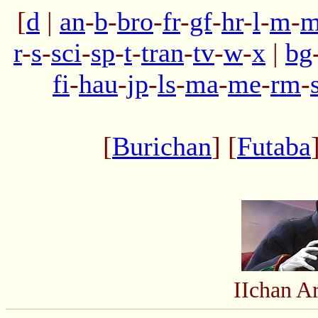
[
d
|
an
-
b
-
bro
-
fr
-
gf
-
hr
-
l
-
m
-
m
r
-
s
-
sci
-
sp
-
t
-
tran
-
tv
-
w
-
x
|
bg
fi
-
hau
-
jp
-
ls
-
ma
-
me
-
rm
-
[
Burichan
] [
Futaba
IIchan A