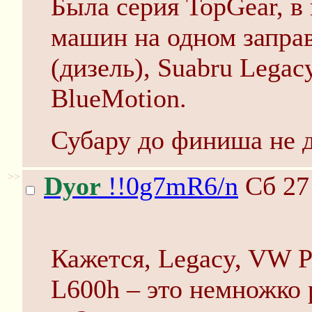
Была серия TopGear, в
машин на одном заправ
(дизель), Suabru Legac
BlueMotion.
Субару до финиша не д
>>
Dyor
!!0g7mR6/n
Сб 27
Кажется, Legacy, VW P
L600h – это немножко 