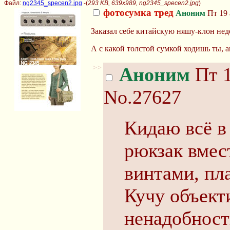
Файл:
ng2345_specen2.jpg
-(
293 KB, 639x989, ng2345_specen2.jpg
)
фотосумка тред
Аноним
Пт 19 
Заказал себе китайскую няшу-клон нед
А с какой толстой сумкой ходишь ты, 
>>
Аноним
Пт 1
No.27627
Кидаю всё в
рюкзак вмес
винтами, пл
Кучу объект
ненадобност