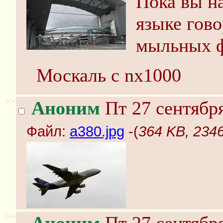
Пока вы н
языке гов
мыльных ф
Москаль с nx1000
>>
Аноним
Пт 27 сентября
Файл:
a380.jpg
-(
364 KB, 2346
>>