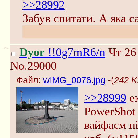
>>28992
Забув спитати. А яка 
Просто интересно, лол
>>
Dyor
!!0g7mR6/n
Чт 26 
No.29000
Файл:
wIMG_0076.jpg
-(
242 K
>>28999
ек
PowerShot
вайфаєм пi