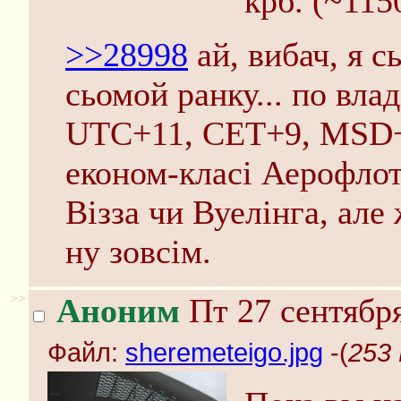
крб. (~115
>>28998
ай, вибач, я с
сьомой ранку... по вла
UTC+11, CET+9, MSD+7
економ-класi Аерофлота
Вiзза чи Вуелiнга, але 
ну зовсiм.
>>
Аноним
Пт 27 сентября
Файл:
sheremeteigo.jpg
-(
253 