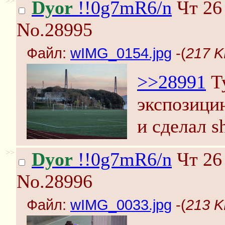
>>
Dyor
!!0g7mR6/n
Чт 26 
No.28995
Файл:
wIMG_0154.jpg
-(
217 K
>>28991
Ту
экспозици
и сделал s
>>
Dyor
!!0g7mR6/n
Чт 26 
No.28996
Файл:
wIMG_0033.jpg
-(
213 K