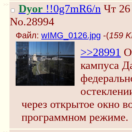
>>
Dyor
!!0g7mR6/n
Чт 26 
No.28994
Файл:
wIMG_0126.jpg
-(
159 K
>>28991
О
кампуса Д
федеральн
остеклении
через открытое окно в
программном режиме.