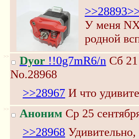
>>28893
>
У меня NX
родной вс
>>
Dyor
!!0g7mR6/n
Сб 21 
No.28968
>>28967
И что удивите
>>
Аноним
Ср 25 сентября
>>28968
Удивительно, 