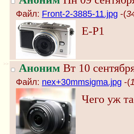
Файл:
Front-2-3885-11.jpg
-(
3
E-P1
>>
Аноним
Вт 10 сентября
Файл:
nex+30mmsigma.jpg
-(
Чего уж т