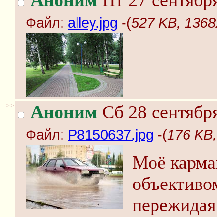
Аноним
Пт 27 сентября
Файл:
alley.jpg
-(
527 KB, 1368x
>>
Аноним
Сб 28 сентября
Файл:
P8150637.jpg
-(
176 KB,
Моё карма
объективом
пережидая