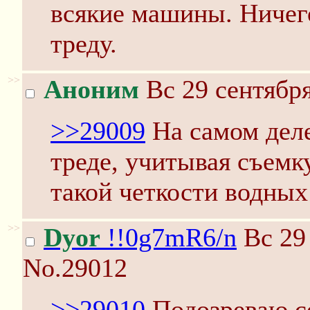
всякие машины. Ничего
треду.
>>
Аноним
Вс 29 сентября
>>29009
На самом деле
треде, учитывая съемк
такой четкости водных
>>
Dyor
!!0g7mR6/n
Вс 29 
No.29012
>>29010
Подозреваю с