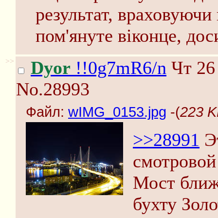
результат, враховуючи 
пом'януте вiконце, дос
>>
Dyor
!!0g7mR6/n
Чт 26 
No.28993
Файл:
wIMG_0153.jpg
-(
223 K
>>28991
Эт
смотровой
Мост ближн
бухту Золо