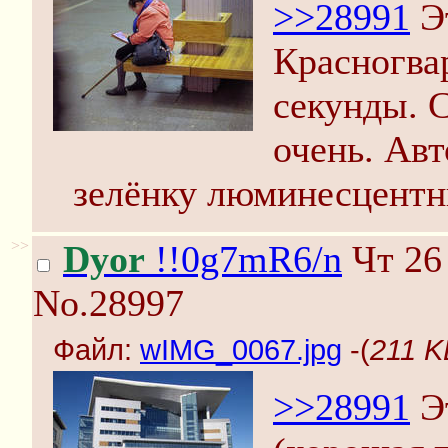
>>28991
Эт
Красногвар
секунды. С
очень. Авт
зелёнку люминесцент
>>
Dyor
!!0g7mR6/n
Чт 26 
No.28997
Файл:
wIMG_0067.jpg
-(
211 K
>>28991
Эт