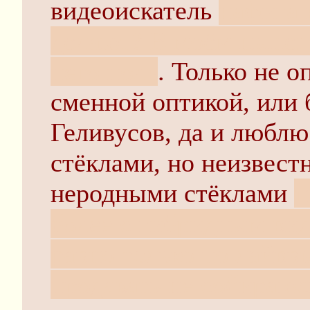
видеоискатель
нафига 
делают? В моём нынеш
него ноль
. Только не о
сменной оптикой, или б
Геливусов, да и любл
стёклами, но неизвест
неродными стёклами
п
более с гибридным вид
равно только по лайввь
продавать не собираюс