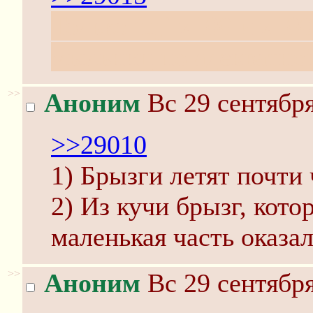
Только fuji x100 и x1
мыльниц по адекватной
>>
Аноним
Вс 29 сентября
>>29010
1) Брызги летят почти 
2) Из кучи брызг, котор
маленькая часть оказал
>>
Аноним
Вс 29 сентября