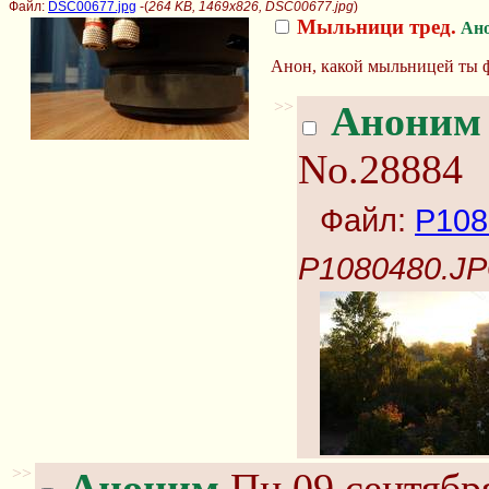
Файл:
DSC00677.jpg
-(
264 KB, 1469x826, DSC00677.jpg
)
Мыльници тред.
Ан
Анон, какой мыльницей ты 
>>
Аноним
No.28884
Файл:
P108
P1080480.J
>>
Аноним
Пн 09 сентября