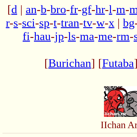
[
d
|
an
-
b
-
bro
-
fr
-
gf
-
hr
-
l
-
m
-
m
r
-
s
-
sci
-
sp
-
t
-
tran
-
tv
-
w
-
x
|
bg
fi
-
hau
-
jp
-
ls
-
ma
-
me
-
rm
-
[
Burichan
] [
Futaba
IIchan A