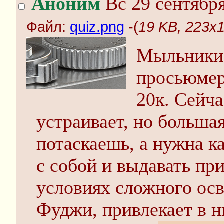
Аноним
Вс 29 сентября
Файл:
quiz.png
-(
19 KB, 223x1
Мыльники,
просьюмер
20к. Сейча
устраивает, но больша
потаскаешь, а нужна ка
с собой и выдавать пр
условиях сложного ос
Фуджи, привлекает в н