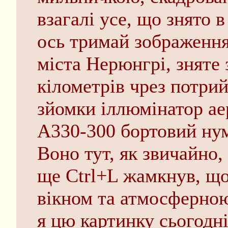
взагалi усе, що знято в
ось тримай зображення 
мiста Нерюнгрi, зняте
кiлометрiв чрез потри
зйомки iллюмiнатор ае
А330-300 бортовий нум
Воно тут, як звичайно,
ще Ctrl+L жамкнув, що
вiкном та атмосферною
я цю картинку сьогоднi