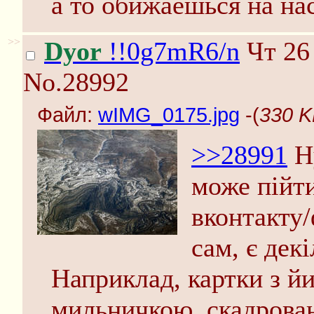
а то обижаешься на на
>>
Dyor
!!0g7mR6/n
Чт 26 
No.28992
Файл:
wIMG_0175.jpg
-(
330 K
>>28991
Ну
може пiйти
вконтакту
сам, є декi
Наприклад, картки з й
мильничкою, скадрован