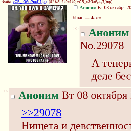
Файл:
vCB_cGGaPpo[1].jpg
-(
81 KB, 640x640, vCB_cGGaPpo[1].jpg
)
Аноним
Вт 08 октября 20
Ычан — Фото
>>
Аноним
No.29078
А тепер
деле бес
>>
Аноним
Вт 08 октября 
>>29078
Нищета и девственност