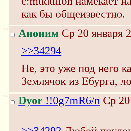
c:mudution намекает на
как бы общеизвестно.
>>
Аноним
Ср 20 января 2
>>34294
Не, это уже под него к
Землячок из Ебурга, ло
>>
Dyor
!!0g7mR6/n
Ср 20
>>34292
Любой поклон