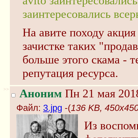
avito заинтересовалис
заинтересовались всерь
На авите походу акция
зачистке таких "прода
больше этого скама - 
репутация ресурса.
>>
Аноним
Пн 21 мая 2018
Файл:
3.jpg
-(
136 KB, 450x450,
Из воспом