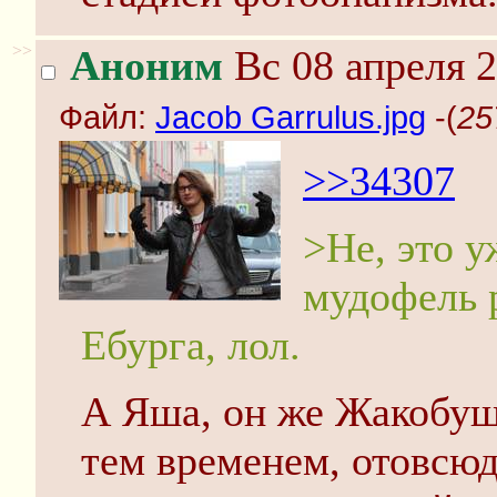
>>
Аноним
Вс 08 апреля 2
Файл:
Jacob Garrulus.jpg
-(
25
>>34307
>Не, это у
мудофель р
Ебурга, лол.
А Яша, он же Жакобуш
тем временем, отовсюд