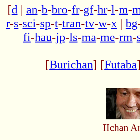
[
d
|
an
-
b
-
bro
-
fr
-
gf
-
hr
-
l
-
m
-
m
r
-
s
-
sci
-
sp
-
t
-
tran
-
tv
-
w
-
x
|
bg
fi
-
hau
-
jp
-
ls
-
ma
-
me
-
rm
-
[
Burichan
] [
Futaba
IIchan A