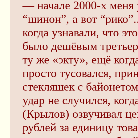
— начале 2000-х меня 
“шинон”, а вот “рико”..
когда узнавали, что эт
было дешёвым третье
ту же «экту», ещё когда
просто тусовался, при
стекляшек с байонетом
удар не случился, ког
(Крылов) озвучивал це
рублей за единицу това