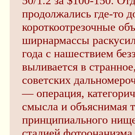
50/1.2 за $100-150. О
продолжались где-то д
короткоотрезочные об
ширнармассы раскусили
года с нашествием безз
выливается в странное
советских дальномероч
— операция, категори
смысла и объяснимая т
принципиального нище
стадией фотоонанизма