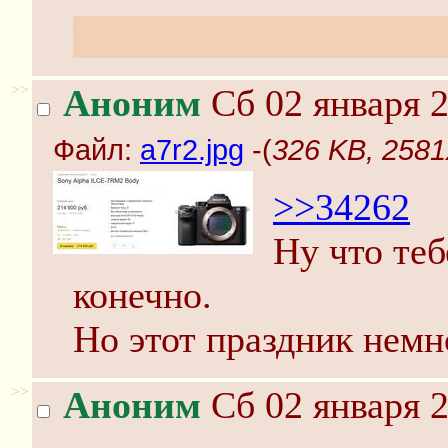
Нашёл какой-то тред, з
>>
Аноним
Сб 02 января 2
Файл:
a7r2.jpg
-(
326 KB, 2581
>>34262
Ну что теб
конечно.
Но этот праздник немн
>>
Аноним
Сб 02 января 2