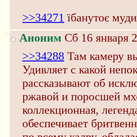
>>34271
ïбанутоє мудил
>>
Аноним
Сб 16 января 2
>>34288
Там камеру выс
Удивляет с какой неп
рассказывают об искл
ржавой и поросшей мхо
коллекционная, легенд
обеспечивает бритвен
по всему кадру, облад