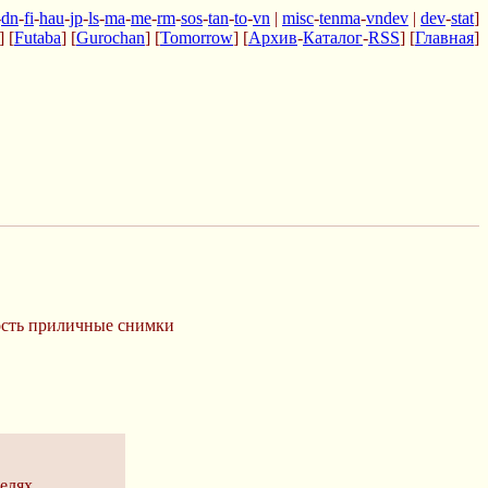
-
dn
-
fi
-
hau
-
jp
-
ls
-
ma
-
me
-
rm
-
sos
-
tan
-
to
-
vn
|
misc
-
tenma
-
vndev
|
dev
-
stat
]
] [
Futaba
] [
Gurochan
] [
Tomorrow
] [
Архив
-
Каталог
-
RSS
] [
Главная
]
ность приличные снимки
елях.