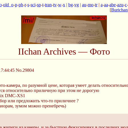
o
-
old_o
-
p
-
ph
-
r
-
s
-
sci
-
sp
-
t
-
tran
-
tv
-
w
-
x
|
bg
-
vg
|
au
-
mo
-
tr
|
a
-
aa
-
abe
-
azu
-
c
[
Burichan
IIchan Archives — Фото
17:44:45
No.29804
ото-камера, по разумной цене, которая умеет делать относитель
ется относительно приличную при этом не дорогую
umix DMC-XS1
ор или предложить что-то приличнее ?
анорам, зумом можно пренебречь)
а жипеги из камеры, и за быструю фокусировку в последних мод