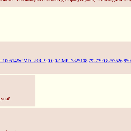
T_ID=100514&CMD=-RR=9,0,0,0-CMP=7825108,7927399,8253526,850
купай.