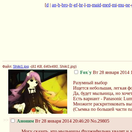
[
d
|
an
-
b
-
bro
-
fr
-
gf
-
hr
-
l
-
m
-
maid
-
med
-
mi
-
mu
-
ne
-
Файл:
Shiki1.jpg
-(
81 KB, 640x480, Shiki1.jpg
)
Fox`y
Вт 28 января 2014 
Разумный выбор
Ищется небольшая, легкая ф
Да, будет мыльница, но хоч
Есть вариант - Panasonic L
Множите раскритиковать выб
(Съемка по большей части п
>>
Аноним
Вт 28 января 2014 20:46:20
No.29805
Могу сказать, что мыльницы Фуджифильма хвалят и з