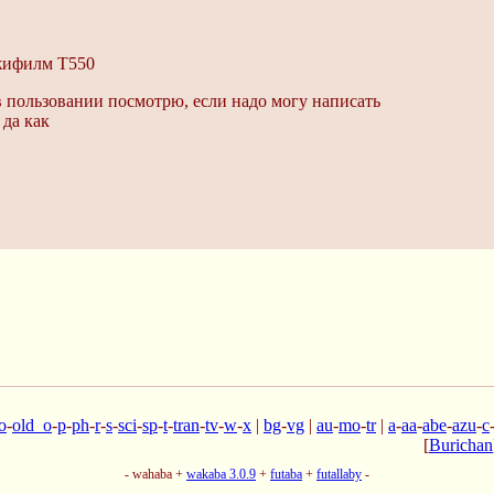
джифилм T550
в пользовании посмотрю, если надо могу написать
 да как
o
-
old_o
-
p
-
ph
-
r
-
s
-
sci
-
sp
-
t
-
tran
-
tv
-
w
-
x
|
bg
-
vg
|
au
-
mo
-
tr
|
a
-
aa
-
abe
-
azu
-
c
[
Burichan
- wahaba +
wakaba 3.0.9
+
futaba
+
futallaby
-