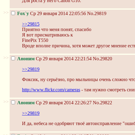
Для роста у него Canon G10.
>>
Fox`y
Ср 29 января 2014 22:05:56
No.29819
>>29815
Приятно что меня понят, спасибо
Я вот присматриваюсь к
FinePix T550
Вроде вполне причина, хотя может другое мнение есть
>>
Аноним
Ср 29 января 2014 22:21:54
No.29820
>>29819
Фоксик, ну серьёзно, про мыльницы очень сложно что-
http://www.flickr.com/cameras
- там нужно смотреть сни
>>
Аноним
Ср 29 января 2014 22:26:27
No.29822
>>29819
И да, небеса не одобряют твоё автоисправление "оши