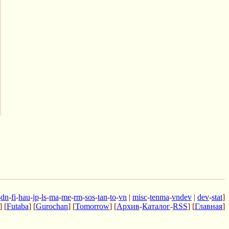
-
dn
-
fi
-
hau
-
jp
-
ls
-
ma
-
me
-
rm
-
sos
-
tan
-
to
-
vn
|
misc
-
tenma
-
vndev
|
dev
-
stat
]
] [
Futaba
] [
Gurochan
] [
Tomorrow
] [
Архив
-
Каталог
-
RSS
] [
Главная
]