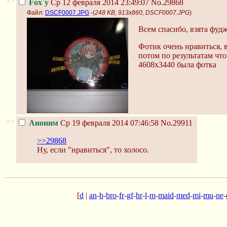
>>
Fox`y
Ср 12 февраля 2014 23:49:07
No.29868
Файл:
DSCF0007.JPG
-(
248 KB, 913x860, DSCF0007.JPG
)
Всем спасибо, взята фу
Фотик очень нравиться, 
потом по результатам что
4608х3440 была фотка
>>
Аноним
Ср 19 февраля 2014 07:46:58
No.29911
>>29868
Ну, если "нравиться", то холосо.
[
d
|
an
-
b
-
bro
-
fr
-
gf
-
hr
-
l
-
m
-
maid
-
med
-
mi
-
mu
-
ne
-