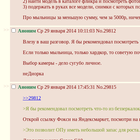
2) найти модель в каталоге фликра и посмотреть фотог
3) подержать в руках все модели, снимки с которых п
Про мыльницы за меньшую сумму, чем за 5000р, ничег
>>
Аноним
Ср 29 января 2014 10:11:03
No.29812
Влезу в ваш разговор. Я бы рекомендовал посмотреть
Если только мыльница, только хардкор, то советую поч
Выбор камеры - дело сугубо личное.
неДиорка
>>
Аноним
Ср 29 января 2014 17:45:31
No.29815
>>29812
>Я бы рекомендовал посмотреть что-то из беззеркало
Открой ссылку Фокси на Яндексмаркет, посмотри на 
>Это позволит ОПу иметь небольшой запас для роста.