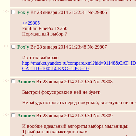
>>
Fox`y
Вт 28 января 2014 21:22:31
No.29806
>>29805
Fujifilm FinePix JX250
Нормальный выбор ?
>>
Fox`y
Вт 28 января 2014 21:23:48
No.29807
Из этих выбираю
http://market.yandex.ru/compare.xml?hid=91148&CA
CAT_ID=100514-EXC=1-PG=10
>>
Аноним
Вт 28 января 2014 21:29:36
No.29808
Быстрой фокусировки в ней не будет.
Не забудь потрогать перед покупкой, вслепуюю не по
>>
Аноним
Вт 28 января 2014 21:39:30
No.29809
И вообще идеальный алгоритм выбора мыльницы:
1) выбрать по характеристикам;