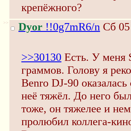
крепёжного?
>>
Dyor
!!0g7mR6/n
Сб 05
>>30130
Есть. У меня S
граммов. Голову я рек
Benro DJ-90 оказалась 
неё тяжёл. До него бы
тоже, он тяжелее и не
пролюбил коллега-кин