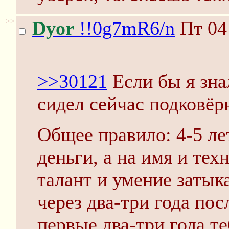
>>
Dyor
!!0g7mR6/n
Пт 04
>>30121
Если бы я знал
сидел сейчас подковёр
Общее правило: 4-5 ле
деньги, а на имя и техн
талант и умение затыка
через два-три года пос
первые два-три года т