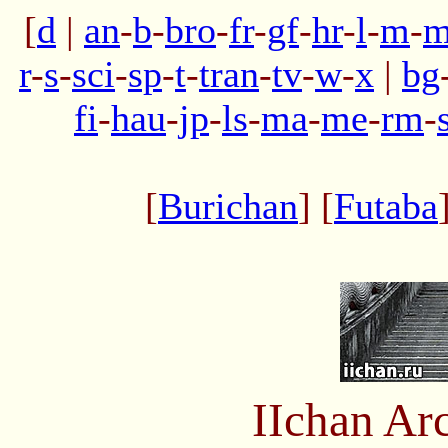
[
d
|
an
-
b
-
bro
-
fr
-
gf
-
hr
-
l
-
m
-
m
r
-
s
-
sci
-
sp
-
t
-
tran
-
tv
-
w
-
x
|
bg
fi
-
hau
-
jp
-
ls
-
ma
-
me
-
rm
-
[
Burichan
] [
Futaba
IIchan Ar