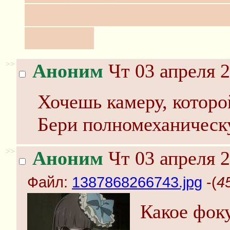
мораль: гугли по-англий
счастье!
>>
Аноним
Чт 03 апреля 2
Хочешь камеру, которо
Бери полномеханическ
>>
Аноним
Чт 03 апреля 2
Файл:
1387868266743.jpg
-(
4
Какое фок