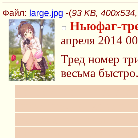
Файл:
large.jpg
-(
93 KB, 400x534, 
Ньюфаг-тр
апреля 2014 0
Тред номер тр
весьма быстро
Напоминаю, что за знан
(пока ещё!) в тюрьму н
пользоваться гуглом вро
числу общественно пор