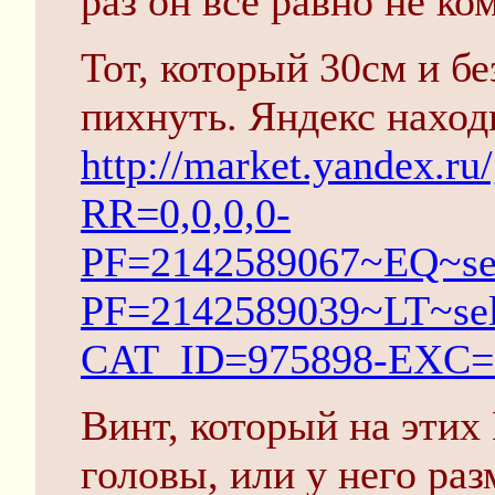
раз он всё равно не ко
Тот, который 30см и бе
пихнуть. Яндекс наход
http://market.yandex.
RR=0,0,0,0-
PF=2142589067~EQ~se
PF=2142589039~LT~se
CAT_ID=975898-EXC=
Винт, который на этих
головы, или у него ра