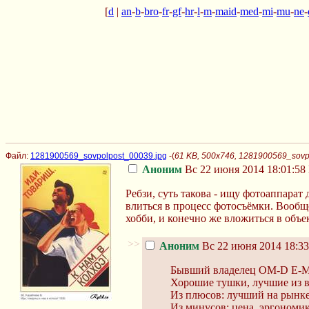
[
d
|
an
-
b
-
bro
-
fr
-
gf
-
hr
-
l
-
m
-
maid
-
med
-
mi
-
mu
-
ne
-
Файл:
1281900569_sovpolpost_00039.jpg
-(
61 KB, 500x746, 1281900569_sovp
Аноним
Вс 22 июня 2014 18:01:58
Ребзи, суть такова - ищу фотоаппарат 
влиться в процесс фотосъёмки. Вообще
хобби, и конечно же вложиться в объе
>>
Аноним
Вс 22 июня 2014 18:33
Бывший владелец OM-D E-M5
Хорошие тушки, лучшие из в
Из плюсов: лучший на рынке
Из минусов: цена, эргономик