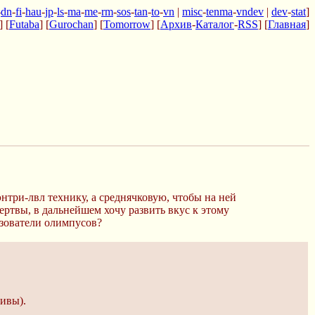
-
dn
-
fi
-
hau
-
jp
-
ls
-
ma
-
me
-
rm
-
sos
-
tan
-
to
-
vn
|
misc
-
tenma
-
vndev
|
dev
-
stat
]
] [
Futaba
] [
Gurochan
] [
Tomorrow
] [
Архив
-
Каталог
-
RSS
] [
Главная
]
 энтри-лвл технику, а среднячковую, чтобы на ней
ертвы, в дальнейшем хочу развить вкус к этому
ьзователи олимпусов?
ивы).