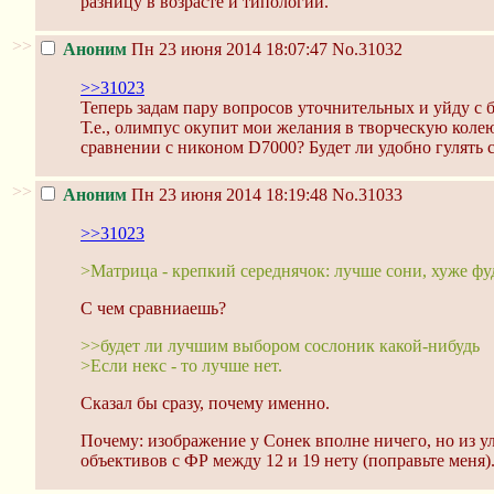
разницу в возрасте и типологии.
>>
Аноним
Пн 23 июня 2014 18:07:47
No.31032
>>31023
Теперь задам пару вопросов уточнительных и уйду с 
Т.е., олимпус окупит мои желания в творческую колею
сравнении с никоном D7000? Будет ли удобно гулять 
>>
Аноним
Пн 23 июня 2014 18:19:48
No.31033
>>31023
>Матрица - крепкий середнячок: лучше сони, хуже фу
С чем сравниаешь?
>>будет ли лучшим выбором сослоник какой-нибудь
>Если некс - то лучше нет.
Сказал бы сразу, почему именно.
Почему: изображение у Сонек вполне ничего, но из ул
объективов с ФР между 12 и 19 нету (поправьте меня)