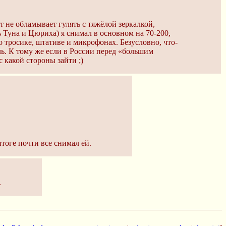
 не обламывает гулять с тяжёлой зеркалкой,
ь Туна и Цюриха) я снимал в основном на 70-200,
о тросике, штативе и микрофонах. Безусловно, что-
ь. К тому же если в России перед «большим
 какой стороны зайти ;)
тоге почти все снимал ей.
.