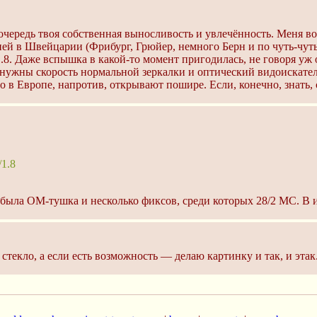
чередь твоя собственная выносливость и увлечённость. Меня вот
 дней в Швейцарии (Фрибург, Грюйер, немного Берн и по чуть-чут
1.8. Даже вспышка в какой-то момент пригодилась, не говоря уж 
 нужны скорость нормальной зеркалки и оптический видоискател
о в Европе, напротив, открывают пошире. Если, конечно, знать, с
/1.8
 была ОМ-тушка и несколько фиксов, среди которых 28/2 MC. В и
стекло, а если есть возможность — делаю картинку и так, и этак