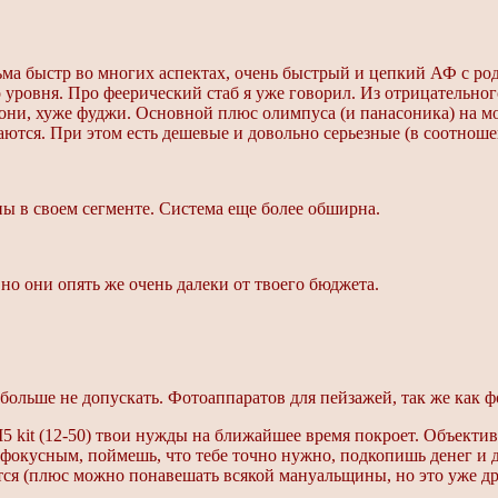
а быстр во многих аспектах, очень быстрый и цепкий АФ с род
уровня. Про феерический стаб я уже говорил. Из отрицательного
ни, хуже фуджи. Основной плюс олимпуса (и панасоника) на мой 
ются. При этом есть дешевые и довольно серьезные (в соотношен
ны в своем сегменте. Система еще более обширна.
 но они опять же очень далеки от твоего бюджета.
льше не допускать. Фотоаппаратов для пейзажей, так же как фот
M5 kit (12-50) твои нужды на ближайшее время покроет. Объектив
окусным, поймешь, что тебе точно нужно, подкопишь денег и 
тся (плюс можно понавешать всякой мануальщины, но это уже др