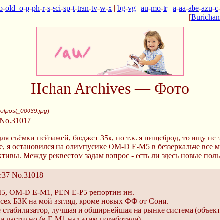
o
-
old_o
-
p
-
ph
-
r
-
s
-
sci
-
sp
-
t
-
tran
-
tv
-
w
-
x
|
bg
-
vg
|
au
-
mo
-
tr
|
a
-
aa
-
abe
-
azu
-
c
[
Burichan
IIchan Archives — Фото
olpost_00039.jpg
)
No.31017
для съёмки пейзажей, бюджет 35к, но т.к. я нищеброд, то ищу не
, я остановился на олимпусике OM-D E-M5 в беззеркальче все м
ктивы. Между реквестом задам вопрос - есть ли здесь новые пол
:37
No.31018
, OM-D E-M1, PEN E-P5 репортин ин.
сех БЗК на мой взгляд, кроме новых ФФ от Сони.
 стабилизатор, лучшая и обширнейшая на рынке система (объект
а частично (в E-M1 над этим поработали).