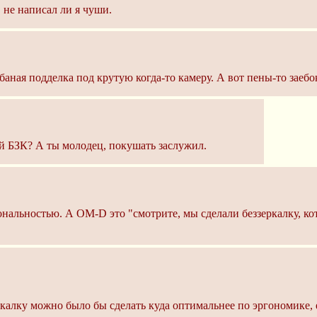
 не написал ли я чуши.
баная подделка под крутую когда-то камеру. А вот пены-то заeбо
й БЗК? А ты молодец, покушать заслужил.
альностью. А OM-D это "смотрите, мы сделали беззеркалку, ко
калку можно было бы сделать куда оптимальнее по эргономике, 