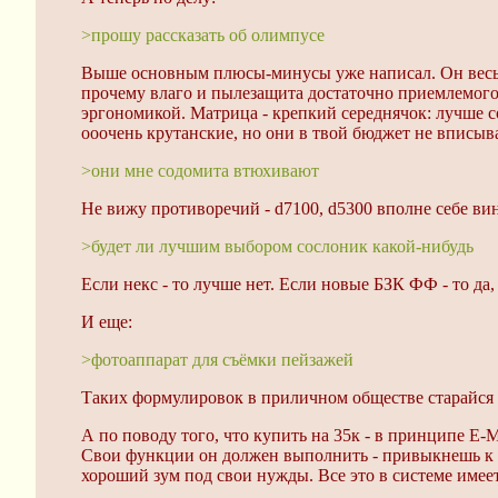
>прошу рассказать об олимпусе
Выше основным плюсы-минусы уже написал. Он весьм
прочему влаго и пылезащита достаточно приемлемого 
эргономикой. Матрица - крепкий середнячок: лучше со
ооочень крутанские, но они в твой бюджет не вписыва
>они мне содомита втюхивают
Не вижу противоречий - d7100, d5300 вполне себе ви
>будет ли лучшим выбором сослоник какой-нибудь
Если некс - то лучше нет. Если новые БЗК ФФ - то да,
И еще:
>фотоаппарат для съёмки пейзажей
Таких формулировок в приличном обществе старайся бо
А по поводу того, что купить на 35к - в принципе E-
Свои функции он должен выполнить - привыкнешь к ф
хороший зум под свои нужды. Все это в системе имее