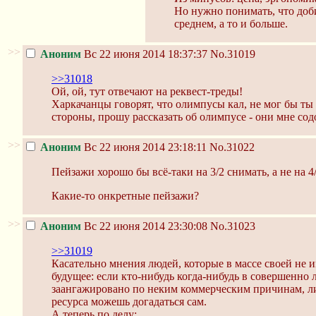
Но нужно понимать, что доби
среднем, а то и больше.
>>
Аноним
Вс 22 июня 2014 18:37:37
No.31019
>>31018
Ой, ой, тут отвечают на реквест-треды!
Харкачанцы говорят, что олимпусы кал, не мог бы ты
стороны, прошу рассказать об олимпусе - они мне со
>>
Аноним
Вс 22 июня 2014 23:18:11
No.31022
Пейзажи хорошо бы всё-таки на 3/2 снимать, а не на 4
Какие-то онкретные пейзажи?
>>
Аноним
Вс 22 июня 2014 23:30:08
No.31023
>>31019
Касательно мнения людей, которые в массе своей не 
будущее: если кто-нибудь когда-нибудь в совершенно
заангажировано по неким коммерческим причинам, либ
ресурса можешь догадаться сам.
А теперь по делу: