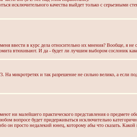
ться исключительного качества выйдет только с серьезными сте
 меня ввести в курс дела относительно их мнения? Вообще, я не
домита втюхивают. И да - будет ли лучшим выбором сослоник как
/3. На микротретях и так разрешение не сильно велико, а если под
имеют ни малейшего практического представления о предмете об
 любом вопросе будет придерживаться исключительно категорично
о он просто недалекий юнец, которому абы что сказать. Какой 