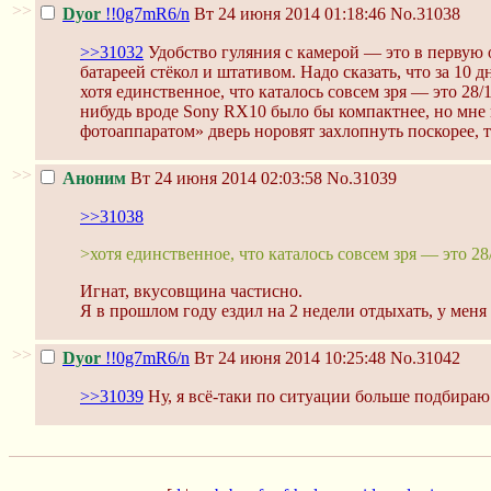
>>
Dyor
!!0g7mR6/n
Вт 24 июня 2014 01:18:46
No.31038
>>31032
Удобство гуляния с камерой — это в первую о
батареей стёкол и штативом. Надо сказать, что за 10
хотя единственное, что каталось совсем зря — это 28/
нибудь вроде Sony RX10 было бы компактнее, но мне
фотоаппаратом» дверь норовят захлопнуть поскорее, т
>>
Аноним
Вт 24 июня 2014 02:03:58
No.31039
>>31038
>хотя единственное, что каталось совсем зря — это 28
Игнат, вкусовщина частисно.
Я в прошлом году ездил на 2 недели отдыхать, у меня
>>
Dyor
!!0g7mR6/n
Вт 24 июня 2014 10:25:48
No.31042
>>31039
Ну, я всё-таки по ситуации больше подбираю 