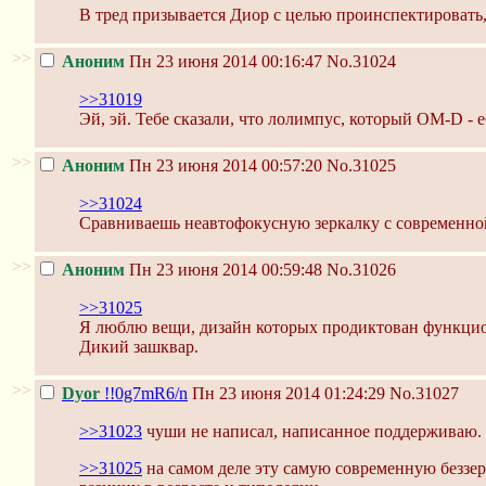
В тред призывается Диор с целью проинспектировать,
>>
Аноним
Пн 23 июня 2014 00:16:47
No.31024
>>31019
Эй, эй. Тебе сказали, что лолимпус, который OM-D - e
>>
Аноним
Пн 23 июня 2014 00:57:20
No.31025
>>31024
Сравниваешь неавтофокусную зеркалку с современно
>>
Аноним
Пн 23 июня 2014 00:59:48
No.31026
>>31025
Я люблю вещи, дизайн которых продиктован функцион
Дикий зашквар.
>>
Dyor
!!0g7mR6/n
Пн 23 июня 2014 01:24:29
No.31027
>>31023
чуши не написал, написанное поддерживаю.
>>31025
на самом деле эту самую современную беззер