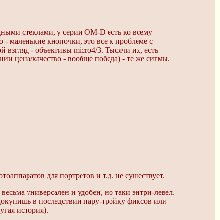
ными стеклами, у серии OM-D есть ко всему
 - маленькие кнопочки, это все к проблеме с
взгляд - объективы micro4/3. Тысячи их, есть
ии цена/качество - вообще победа) - те же сигмы.
оаппаратов для портретов и т.д. не существует.
 весьма универсален и удобен, но таки энтри-левел.
докупишь в последствии пару-тройку фиксов или
угая история).