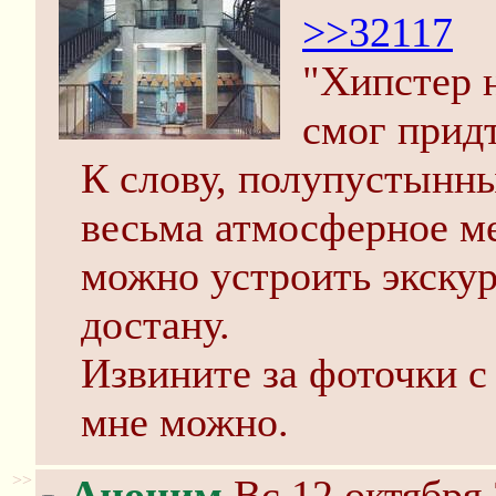
>>32117
"Хипстер н
смог прид
К слову, полупустынны
весьма атмосферное ме
можно устроить экскур
достану.
Извините за фоточки с 
мне можно.
>>
Аноним
Вс 12 октября 