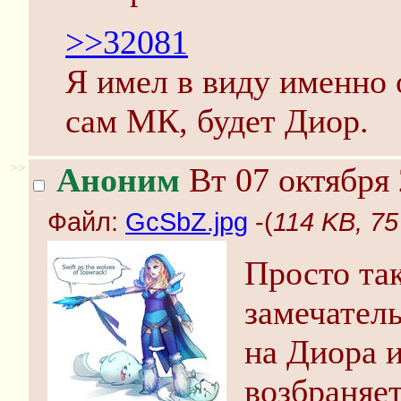
>>32081
Я имел в виду именно
сам МК, будет Диор.
>>
Аноним
Вт 07 октября 
Файл:
GcSbZ.jpg
-(
114 KB, 7
Просто та
замечател
на Диора и
возбраняе