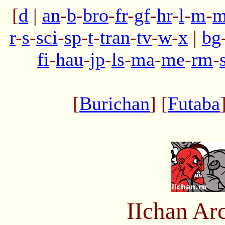
[
d
|
an
-
b
-
bro
-
fr
-
gf
-
hr
-
l
-
m
-
m
r
-
s
-
sci
-
sp
-
t
-
tran
-
tv
-
w
-
x
|
bg
fi
-
hau
-
jp
-
ls
-
ma
-
me
-
rm
-
[
Burichan
] [
Futaba
IIchan Ar