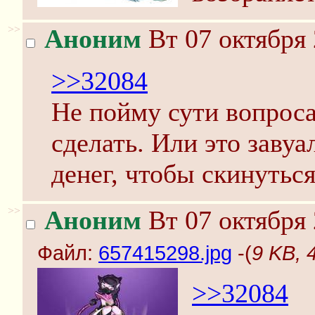
>>
Аноним
Вт 07 октября 
>>32084
Не пойму сути вопроса
сделать. Или это завуа
денег, чтобы скинутьс
>>
Аноним
Вт 07 октября 
Файл:
657415298.jpg
-(
9 KB, 
>>32084