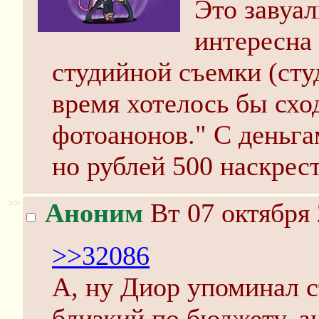
Это завуа
интересна
студийной съемки (студ
время хотелось бы схо
фотоанонов." С деньга
но рублей 500 наскрес
>>
Аноним
Вт 07 октября 
>>32086
А, ну Диор упоминал с
близкий по бюджету, ан