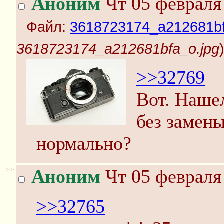
Аноним
Чт 05 февраля 
Файл:
3618723174_a212681bf
3618723174_a212681bfa_o.jpg
>>32769
Вот. Нашел
без замены
нормально?
>>
Аноним
Чт 05 февраля 
>>32765