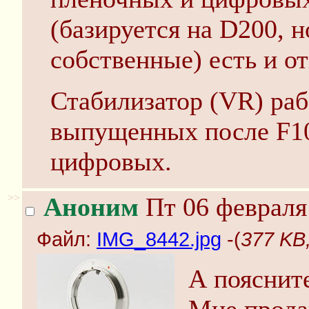
(базируется на D200, 
собственные) есть и от
Стабилизатор (VR) раб
выпущенных после F100
цифровых.
>>
Аноним
Пт 06 февраля 
Файл:
IMG_8442.jpg
-(
377 KB
А поясните