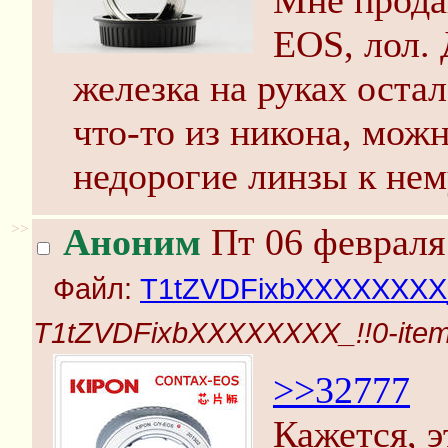
Мне прода
EOS, лол. 
железка на руках остал
что-то из никона, мож
недорогие линзы к нем
>>
Аноним
Пт 06 февраля 
Файл:
T1tZVDFixbXXXXXXXX_!
T1tZVDFixbXXXXXXXX_!!0-item_
>>32777
Кажется, э