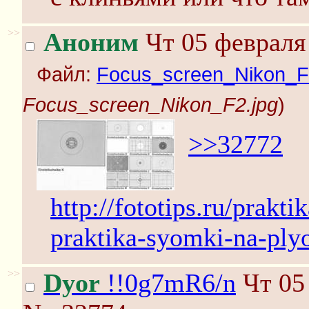
>>
Аноним
Чт 05 февраля 
Файл:
Focus_screen_Nikon_F
Focus_screen_Nikon_F2.jpg
)
>>32772
http://fototips.ru/prakt
praktika-syomki-na-pl
>>
Dyor
!!0g7mR6/n
Чт 05 