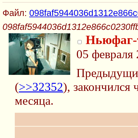
Файл:
098faf5944036d1312e866c0
098faf5944036d1312e866c0230ffb
Ньюфаг-
05 февраля 
Предыдущий
(
>>32352
), закончился 
месяца.
Напоминаю, что за знан
ещё в тюрьму не сажают