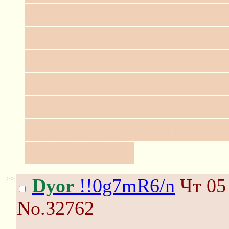
гуглом, несмотря на ус
парламента, до сих пор
общественно порицаемы
материалов, на которые
наказывается уважением
по-английски, читай са
тебе счастье!
>>
Dyor
!!0g7mR6/n
Чт 05 
No.32762