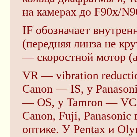
на камерах до F90x/N9
IF обозначает внутре
(передняя линза не кр
— скоростной мотор (
VR — vibration reducti
Canon — IS, у Panasoni
— OS, у Tamron — VC,
Canon, Fuji, Panasonic
оптике. У Pentax и Ol