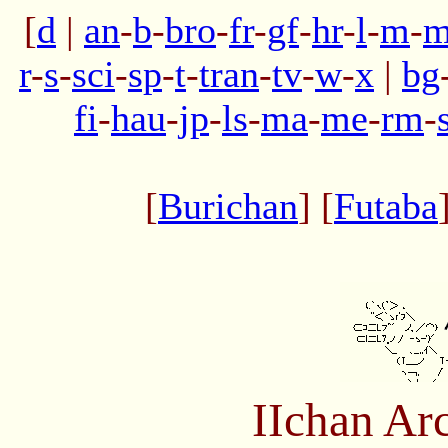
[
d
|
an
-
b
-
bro
-
fr
-
gf
-
hr
-
l
-
m
-
m
r
-
s
-
sci
-
sp
-
t
-
tran
-
tv
-
w
-
x
|
bg
fi
-
hau
-
jp
-
ls
-
ma
-
me
-
rm
-
[
Burichan
] [
Futaba
IIchan Ar