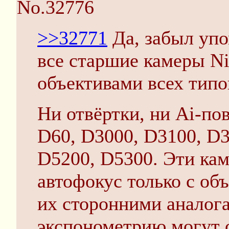
No.32776
>>32771
Да, забыл упо
все старшие камеры Ni
объективами всех типов
Ни отвёртки, ни Ai-пов
D60, D3000, D3100, D3
D5200, D5300. Эти ка
автофокус только с об
их сторонними аналога
экспонометрию могут о