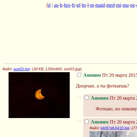
[
d
|
an
-
b
-
bro
-
fr
-
gf
-
hr
-
l
-
m
-
maid
-
med
-
mi
-
mu
-
ne
-
Файл:
sun03.jpg
-(
38 KB, 1280x960, sun03.jpg
)
Аноним
Пт 20 марта 2015
Диорчан, а ты фоткаешь?
>>
Аноним
Пт 20 марта 
Фоткаю, но никому
>>
Аноним
Пт 20 марта 
Файл:
k4r97gKA410.jpg
-(
77