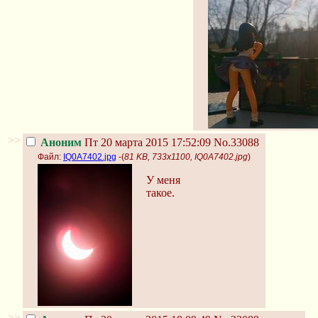
>>
Аноним
Пт 20 марта 2015 17:52:09
No.33088
Файл:
IQ0A7402.jpg
-(
81 KB, 733x1100, IQ0A7402.jpg
)
У меня
такое.
>>