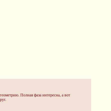
геометрию. Полная фаза интересна, а вот
руг.