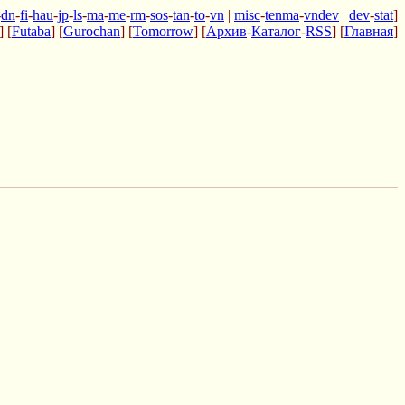
-
dn
-
fi
-
hau
-
jp
-
ls
-
ma
-
me
-
rm
-
sos
-
tan
-
to
-
vn
|
misc
-
tenma
-
vndev
|
dev
-
stat
]
] [
Futaba
] [
Gurochan
] [
Tomorrow
] [
Архив
-
Каталог
-
RSS
] [
Главная
]