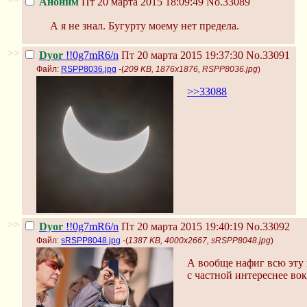
Аноним
Пт 20 марта 2015 18:09:49
No.33089
А я не знал. Бугурту моему нет предела.
>>
Dyor
!!0g7mR6/n
Пт 20 марта 2015 19:37:30
No.33091
Файл:
RSPP8036.jpg
-(
209 KB, 1876x1876, RSPP8036.jpg
)
>>33088
>>
Dyor
!!0g7mR6/n
Пт 20 марта 2015 19:40:19
No.33092
Файл:
sRSPP8048.jpg
-(
1387 KB, 4000x2667, sRSPP8048.jpg
)
А вообще нафиг всю эту 
с частной интереснее вок