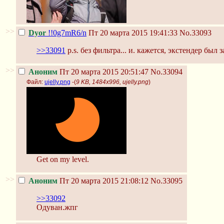
>>
Dyor
!!0g7mR6/n
Пт 20 марта 2015 19:41:33
No.33093
>>33091
p.s. без фильтра... и. кажется, экстендер был
>>
Аноним
Пт 20 марта 2015 20:51:47
No.33094
Файл:
ujelly.png
-(
9 KB, 1484x996, ujelly.png
)
Get on my level.
>>
Аноним
Пт 20 марта 2015 21:08:12
No.33095
>>33092
Одуван.жпг