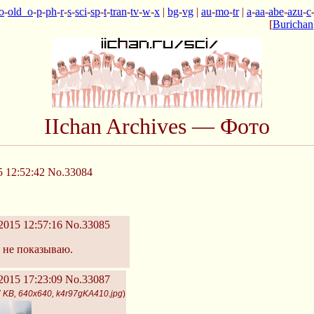
o
-
old_o
-
p
-
ph
-
r
-
s
-
sci
-
sp
-
t
-
tran
-
tv
-
w
-
x
|
bg
-
vg
|
au
-
mo
-
tr
|
a
-
aa
-
abe
-
azu
-
c
[
Burichan
IIchan Archives — Фото
 12:52:42
No.33084
2015 12:57:16
No.33085
 не показываю.
2015 17:23:09
No.33087
 KB, 640x640, k4r97gKA410.jpg
)