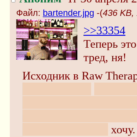
Файл:
bartender.jpg
-(
436 KB, 
>>33354
Теперь это
тред, ня!
Исходник в Raw Therap
Вивитар28-85
в Порту
чтоб некоторые ебанут
распространяли свою 
и ещё много чего
хочу.