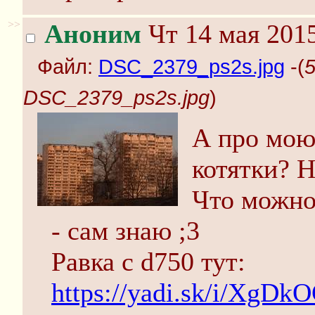
>>
Аноним
Чт 14 мая 2015
Файл:
DSC_2379_ps2s.jpg
-(
5
DSC_2379_ps2s.jpg
)
А про мою
котятки? 
Что можно
- сам знаю ;3
Равка с d750 тут:
https://yadi.sk/i/XgD