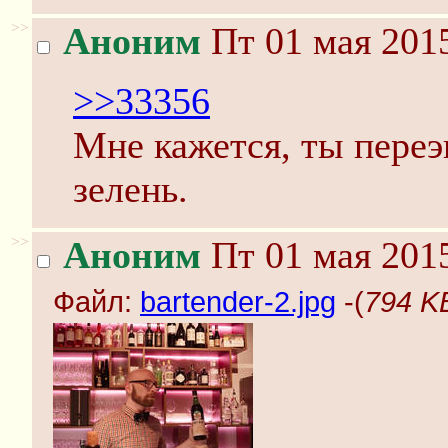
>>
Аноним
Пт 01 мая 2015
>>33356
Мне кажется, ты переэ
зелень.
>>
Аноним
Пт 01 мая 2015
Файл:
bartender-2.jpg
-(
794 KB