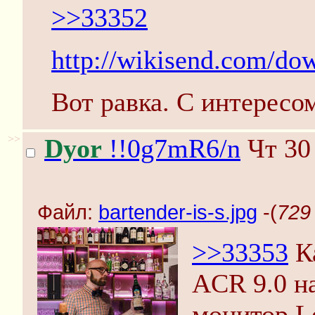
>>33352
http://wikisend.com/do
Вот равка. С интересо
>>
Dyor
!!0g7mR6/n
Чт 30
Файл:
bartender-is-s.jpg
-(
729 
>>33353
Ка
ACR 9.0 н
монитор L