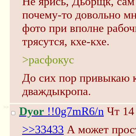
Не ярись, Дьорщк, сам
почему-то довольно м
фото при вполне рабо
трясутся, кхе-кхе.
>расфокус
До сих пор привыкаю 
дваждыкропа.
>>
Dyor
!!0g7mR6/n
Чт 14
>>33433
А может прост