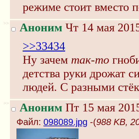
режиме стоит вместо п
>>
Аноним
Чт 14 мая 2015
>>33434
Ну зачем
так-то
гноби
детства руки дрожат с
людей. С разными стёк
>>
Аноним
Пт 15 мая 2015
Файл:
098089.jpg
-(
988 KB, 2