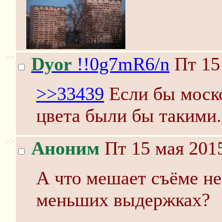
>>
Dyor
!!0g7mR6/n
Пт 15
>>33439
Если бы моск
цвета были бы такими.
>>
Аноним
Пт 15 мая 2015
А что мешает съёме не 
меньших выдержках?