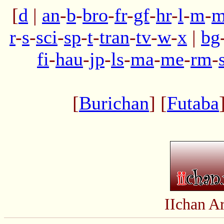
[
d
|
an
-
b
-
bro
-
fr
-
gf
-
hr
-
l
-
m
-
m
r
-
s
-
sci
-
sp
-
t
-
tran
-
tv
-
w
-
x
|
bg
fi
-
hau
-
jp
-
ls
-
ma
-
me
-
rm
-
[
Burichan
] [
Futaba
IIchan A