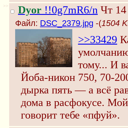
>>
Dyor
!!0g7mR6/n
Чт 14
Файл:
DSC_2379.jpg
-(
1504 K
>>33429
Ка
умолчанию
тому... И 
Йоба-никон 750, 70-200
дырка пять — а всё ра
дома в расфокусе. Мо
говорит тебе «пфуй».