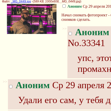
Файл:
_MG_0449.jpg
-(
589 KB, 1000x608, _MG_0449.jpg
)
Аноним
Ср 29 апреля 201
Начал снимать фотопроект -
снимков сделать.
>>
Аноним
No.33341
упс, это
промахн
>>
Аноним
Ср 29 апреля 2
Удали его сам, у тебя 