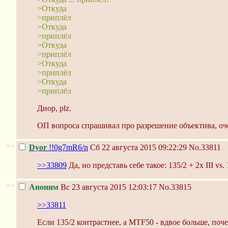
>Откуда
>приплёл
>Откуда
>приплёл
>Откуда
>приплёл
>Откуда
>приплёл
>Откуда
>приплёл
Диор, plz.
ОП вопроса спрашивал про разрешение объектива, очев
>>
Dyor
!!0g7mR6/n
Сб 22 августа 2015 09:22:29
No.33811
>>33809
Да, но представь себе такое: 135/2 + 2х III v
>>
Аноним
Вс 23 августа 2015 12:03:17
No.33815
>>33811
Если 135/2 контрастнее, а MTF50 - вдвое больше, поч