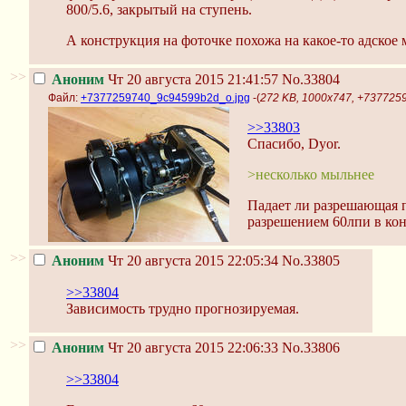
800/5.6, закрытый на ступень.
А конструкция на фоточке похожа на какое-то адское 
>>
Аноним
Чт 20 августа 2015 21:41:57
No.33804
Файл:
+7377259740_9c94599b2d_o.jpg
-(
272 KB, 1000x747, +737725
>>33803
Спасибо, Dyor.
>несколько мыльнее
Падает ли разрешающая п
разрешением 60лпи в кон
>>
Аноним
Чт 20 августа 2015 22:05:34
No.33805
>>33804
Зависимость трудно прогнозируемая.
>>
Аноним
Чт 20 августа 2015 22:06:33
No.33806
>>33804