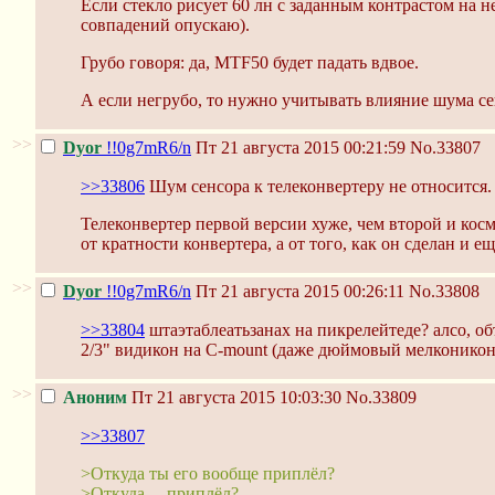
Если стекло рисует 60 лн с заданным контрастом на 
совпадений опускаю).
Грубо говоря: да, MTF50 будет падать вдвое.
А если негрубо, то нужно учитывать влияние шума с
>>
Dyor
!!0g7mR6/n
Пт 21 августа 2015 00:21:59
No.33807
>>33806
Шум сенсора к телеконвертеру не относится.
Телеконвертер первой версии хуже, чем второй и косм
от кратности конвертера, а от того, как он сделан и е
>>
Dyor
!!0g7mR6/n
Пт 21 августа 2015 00:26:11
No.33808
>>33804
штаэтаблеатьзанах на пикрелейтеде? алсо, об
2/3" видикон на C-mount (даже дюймовый мелконикон
>>
Аноним
Пт 21 августа 2015 10:03:30
No.33809
>>33807
>Откуда ты его вообще приплёл?
>Откуда ... приплёл?