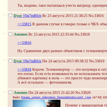
Ты, видимо, таки пытаешься учесть матрицу, одноврем
>>
Dyor
!!0g7mR6/n
Вс 23 августа 2015 21:38:25
No.33816
>>33815
В данном случае я говорю только о ЧКХ объ
>>
Аноним
Вс 23 августа 2015 22:35:44
No.33818
>>33816
Ну. Сравнение двух разных объективов с телеконверт
>>
Dyor
!!0g7mR6/n
Пн 24 августа 2015 09:38:32
No.33819
>>33818
Короче. Телеконвертер — это полумера в ситуа
это плохо. Если есть возможность не использовать тел
убивают картинку в ноль — это просто чудо инженер
А всё остальное — фотоонанизм.
>>
Аноним
Пн 24 августа 2015 21:42:20
No.33820
Файл:
Nauka_uchenj_mikroskop_Depositphotos.com(...).jpg
-(
47 KB, 60
Почему у микроскопов ту