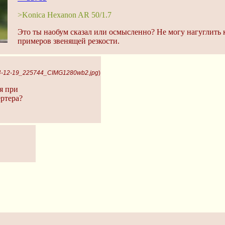
>Konica Hexanon AR 50/1.7
Это ты наобум сказал или осмысленно? Не могу нагуглить
примеров звенящей резкости.
04-12-19_225744_CIMG1280wb2.jpg
)
я при
ртера?