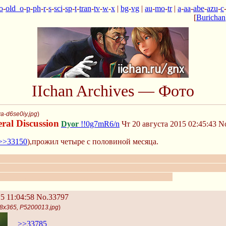
o
-
old_o
-
p
-
ph
-
r
-
s
-
sci
-
sp
-
t
-
tran
-
tv
-
w
-
x
|
bg
-
vg
|
au
-
mo
-
tr
|
a
-
aa
-
abe
-
azu
-
c
[
Burichan
IIchan Archives — Фото
a-d6se0iy.jpg
)
al Discussion
Dyor
!!0g7mR6/n
Чт 20 августа 2015 02:45:43
N
>>33150
),прожил четыре с половиной месяца.
ского языка пока ещё в тюрьму не сажают. Умение пользоваться 
 общественно порицаемых деяний. Чтение материалов, на которы
ки, читай самостоятельно — и будет тебе счастье!
5 11:04:58
No.33797
48x365, P5200013.jpg
)
>>33785