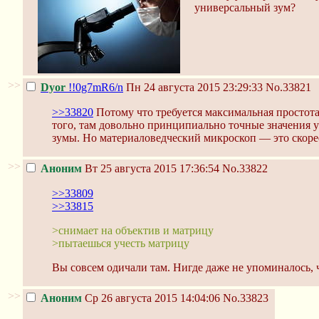
универсальный зум?
>>
Dyor
!!0g7mR6/n
Пн 24 августа 2015 23:29:33
No.33821
>>33820
Потому что требуется максимальная простота
того, там довольно принципиально точные значения у
зумы. Но материаловедческий микроскоп — это скорее
>>
Аноним
Вт 25 августа 2015 17:36:54
No.33822
>>33809
>>33815
>снимает на объектив и матрицу
>пытаешься учесть матрицу
Вы совсем одичали там. Нигде даже не упоминалось, 
>>
Аноним
Ср 26 августа 2015 14:04:06
No.33823