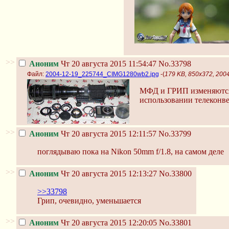
>>
Аноним
Чт 20 августа 2015 11:54:47
No.33798
Файл:
2004-12-19_225744_CIMG1280wb2.jpg
-(
179 KB, 850x372, 20
МФД и ГРИП изменяютс
использовании телеконве
>>
Аноним
Чт 20 августа 2015 12:11:57
No.33799
поглядываю пока на Nikon 50mm f/1.8, на самом деле
>>
Аноним
Чт 20 августа 2015 12:13:27
No.33800
>>33798
Грип, очевидно, уменьшается
>>
Аноним
Чт 20 августа 2015 12:20:05
No.33801