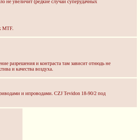
сло не увеличит (редкие случаи суперудачных
к MTF.
дение разрешения и контраста там зависит отнюдь не
ктива и качества воздуха.
риводами и ипроводами. CZJ Tevidon 18-90/2 под