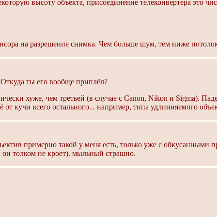
некоторую высоту объекта, присоединение телеконвертера это чи
енсора на разрешение снимка. Чем больше шум, тем ниже потоло
 Откуда ты его вообще приплёл?
ически хуже, чем третьей (в случае c Canon, Nikon и Sigma). Па
щё от кучи всего остального... например, типа удлинняемого объе
ъектив примерно такой у меня есть, только уже с обкусанными п
 он толком не кроет). мыльный страшно.