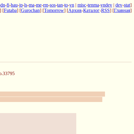
-
dn
-
fi
-
hau
-
jp
-
ls
-
ma
-
me
-
rm
-
sos
-
tan
-
to
-
vn
|
misc
-
tenma
-
vndev
|
dev
-
stat
]
] [
Futaba
] [
Gurochan
] [
Tomorrow
] [
Архив
-
Каталог
-
RSS
] [
Главная
]
o.33795
гуглом, несмотря на усилия депутатов парламента,
е ссылается собеседник, наказывается уважением.