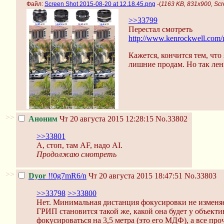
Файл:
Screen Shot 2015-08-20 at 12.18.45.png
-(
1163 KB, 831x900, Scr
>>33799
Перестал смотреть
http://www.kenrockwell.com/
Кажется, кончится тем, что
лишние продам. Но так лен
>>
Аноним
Чт 20 августа 2015 12:28:15
No.33802
>>33801
А, стоп, там AF, надо AI.
Продолжаю смотреть
>>
Dyor
!!0g7mR6/n
Чт 20 августа 2015 18:47:51
No.33803
>>33798
>>33800
Нет. Минимальная дистанция фокусировки не изменяе
ГРИП становится такой же, какой она будет у объекти
фокусироваться на 3,5 метра (это его МДФ), а все про