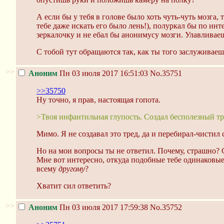
А если бы у тебя в голове было хоть чуть-чуть мозга, 
тебе даже искать его было лень!), полуркал бы по и
зеркалочку и не eбaл бы анонимусу мозги. Улавливае
С тобой тут обращаются так, как ты того заслуживаеш
>>
Аноним
Пн 03 июля 2017 16:51:03
No.35751
>>35750
Ну точно, я прав, настоящая гопота.
>Твоя инфантильная глупость. Создал бесполезный тр
Мимо. Я не создавал это тред, да и перебирал-чистил
Но на мои вопросы ты не ответил. Почему, страшно?
Мне вот интересно, откуда подобные тебе одинаковые
всему
другому
?
Хватит сил ответить?
>>
Аноним
Пн 03 июля 2017 17:59:38
No.35752