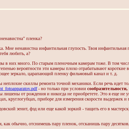
 "ненавистна" пленка?
а. Мне ненавистна инфантильная глупость. Твоя инфантильная г
тебя любить, а?
 в них много. По старым пленочным камерам тоже. В том числе
тепенью вероятности эти камеры плохо отрабатывают короткие 
ющее зеркало, царапающий пленку фильмовый канал и т. д.
 неплохие скиллы ремонта точной механики. Если речь идет толь
nt_fotoapparatov.pdf
- но только при условии
сообразительности,
ры лишены от рождения и никогда не приобретете. Это я еще не 
ах, круглогубцах, приборе для измерения скорости выдержек и пр
довский зенит, фэд или еще какой зоркий - тащить его в мастерск
м, как обычно, отснимешь пару пленок, отсканишь пару десятков