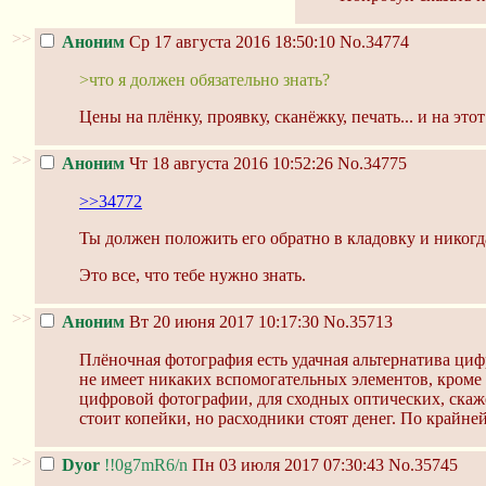
>>
Аноним
Ср 17 августа 2016 18:50:10
No.34774
>что я должен обязательно знать?
Цены на плёнку, проявку, сканёжку, печать... и на этот
>>
Аноним
Чт 18 августа 2016 10:52:26
No.34775
>>34772
Ты должен положить его обратно в кладовку и никогда
Это все, что тебе нужно знать.
>>
Аноним
Вт 20 июня 2017 10:17:30
No.35713
Плёночная фотография есть удачная альтернатива цифр
не имеет никаких вспомогательных элементов, кроме 
цифровой фотографии, для сходных оптических, скаже
стоит копейки, но расходники стоят денег. По крайне
>>
Dyor
!!0g7mR6/n
Пн 03 июля 2017 07:30:43
No.35745