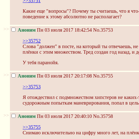
>>35751
Какие еще "вопросы"? Почему ты считаешь, что я что
поведение к этому абсолютно не располагает?
>>
Аноним
Пн 03 июля 2017 18:42:54
No.35753
>>35752
Слова "должен" в посте, на который ты отвечаешь, не
плёнки с этим множеством. Тред создан год назад, и д
У тебя паранойя.
>>
Аноним
Пн 03 июля 2017 20:17:08
No.35755
>>35753
Я отождествил с подмножеством хипстеров не каких-т
судорожным попыткам маневрирования, попал в цель
>>
Аноним
Пн 03 июля 2017 20:40:10
No.35758
>>35755
Снимаю исключительно на цифру много лет, на плёнку