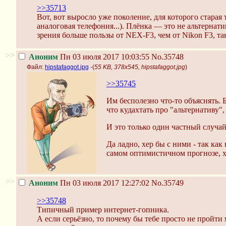
>>35713
Вот, вот выросло уже поколение, для которого старая
аналоговая телефония...). Плёнка — это не альтернат
зрения больше пользы от NEX-F3, чем от Nikon F3, так
>>
Аноним
Пн 03 июля 2017 10:03:55
No.35748
Файл:
hipstafaggot.jpg
-(
55 KB, 378x545, hipstafaggot.jpg
)
>>35745
Им бесполезно что-то объяснять. Б
что кудахтать про "альтернативу
И это только один частный случай
Да ладно, хер бы с ними - так как
самом оптимистичном прогнозе, хот
>>
Аноним
Пн 03 июля 2017 12:27:02
No.35749
>>35748
Типичный пример интернет-гопника.
А если серьёзно, то почему бы тебе просто не прой