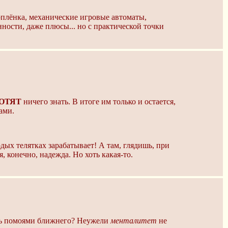
ноплёнка, механические игровые автоматы,
нности, даже плюсы... но с практической точки
ХОТЯТ
ничего знать. В итоге им только и остается,
ами.
одых телятках зарабатывает! А там, глядишь, при
, конечно, надежда. Но хоть какая-то.
ить помоями ближнего? Неужели
менталитет
не