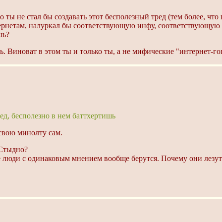
то ты не стал бы создавать этот бесполезный тред (тем более, что
нтернетам, налуркал бы соответствующую инфу, соответствующу
шь?
ь. Виноват в этом ты и только ты, а не мифические "интернет-г
ед, бесполезно в нем баттхертишь
 свою минолту сам.
 Стыдно?
 люди с одинаковым мнением вообще берутся. Почему они лезут 