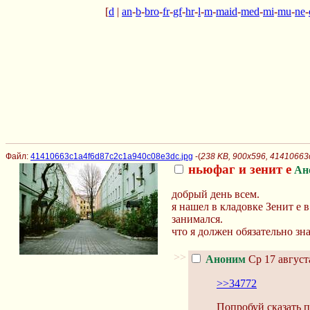
[
d
|
an
-
b
-
bro
-
fr
-
gf
-
hr
-
l
-
m
-
maid
-
med
-
mi
-
mu
-
ne
-
Файл:
41410663c1a4f6d87c2c1a940c08e3dc.jpg
-(
238 KB, 900x596, 4141066
ньюфаг и зенит е
Ан
добрый день всем.
я нашел в кладовке Зенит е 
занимался.
что я должен обязательно зн
>>
Аноним
Ср 17 август
>>34772
Попробуй сказать п