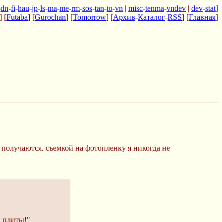
-
dn
-
fi
-
hau
-
jp
-
ls
-
ma
-
me
-
rm
-
sos
-
tan
-
to
-
vn
|
misc
-
tenma
-
vndev
|
dev
-
stat
]
] [
Futaba
] [
Gurochan
] [
Tomorrow
] [
Архив
-
Каталог
-
RSS
] [
Главная
]
о получаются. съемкой на фотопленку я никогда не
й плиты!"