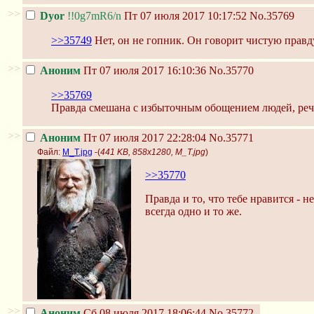
>>
Dyor
!!0g7mR6/n
Пт 07 июля 2017 10:17:52
No.35769
>>35749
Нет, он не гопник. Он говорит чистую правд
>>
Аноним
Пт 07 июля 2017 16:10:36
No.35770
>>35769
Правда смешана с избыточным обощением людей, речь 
>>
Аноним
Пт 07 июля 2017 22:28:04
No.35771
Файл:
M_T.jpg
-(
441 KB, 858x1280, M_T.jpg
)
>>35770
Правда и то, что тебе нравится - не
всегда одно и то же.
>>
Аноним
Сб 08 июля 2017 18:06:44
No.35772