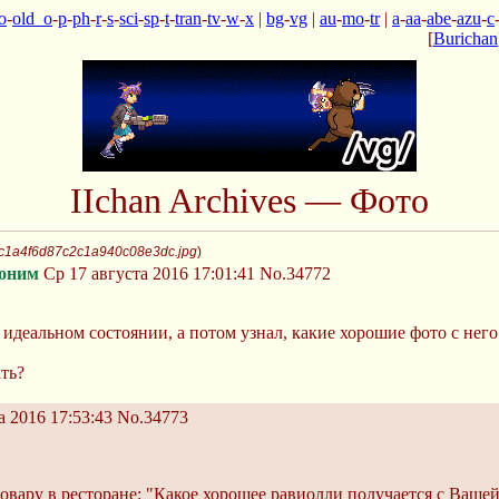
o
-
old_o
-
p
-
ph
-
r
-
s
-
sci
-
sp
-
t
-
tran
-
tv
-
w
-
x
|
bg
-
vg
|
au
-
mo
-
tr
|
a
-
aa
-
abe
-
azu
-
c
[
Burichan
IIchan Archives — Фото
3c1a4f6d87c2c1a940c08e3dc.jpg
)
оним
Ср 17 августа 2016 17:01:41
No.34772
в идеальном состоянии, а потом узнал, какие хорошие фото с нег
ать?
а 2016 17:53:43
No.34773
овару в ресторане: "Какое хорошее равиолли получается с Ваше