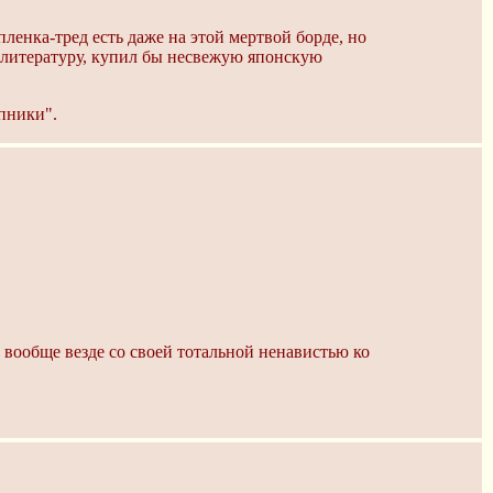
 пленка-тред есть даже на этой мертвой борде, но
ю литературу, купил бы несвежую японскую
опники".
вообще везде со своей тотальной ненавистью ко