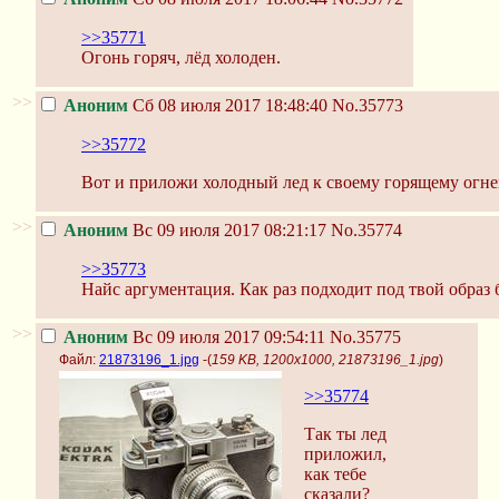
>>35771
Огонь горяч, лёд холоден.
>>
Аноним
Сб 08 июля 2017 18:48:40
No.35773
>>35772
Вот и приложи холодный лед к своему горящему огнем
>>
Аноним
Вс 09 июля 2017 08:21:17
No.35774
>>35773
Найс аргументация. Как раз подходит под твой образ 
>>
Аноним
Вс 09 июля 2017 09:54:11
No.35775
Файл:
21873196_1.jpg
-(
159 KB, 1200x1000, 21873196_1.jpg
)
>>35774
Так ты лед
приложил,
как тебе
сказали?