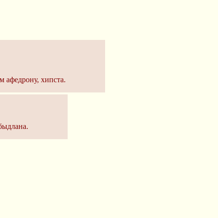
 афедрону, хипста.
быдлана.