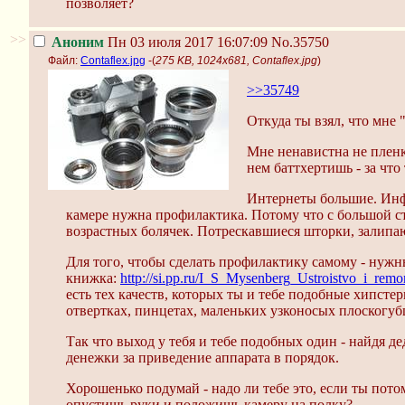
позволяет?
>>
Аноним
Пн 03 июля 2017 16:07:09
No.35750
Файл:
Contaflex.jpg
-(
275 KB, 1024x681, Contaflex.jpg
)
>>35749
Откуда ты взял, что мне
Мне ненавистна не пленк
нем баттхертишь - за что 
Интернеты большие. Инфы
камере нужна профилактика. Потому что с большой с
возрастных болячек. Потрескавшиеся шторки, залипа
Для того, чтобы сделать профилактику самому - нужны
книжка:
http://si.pp.ru/I_S_Mysenberg_Ustroistvo_i_remo
есть тех качеств, которых ты и тебе подобные хипсте
отвертках, пинцетах, маленьких узконосых плоскогубц
Так что выход у тебя и тебе подобных один - найдя де
денежки за приведение аппарата в порядок.
Хорошенько подумай - надо ли тебе это, если ты пото
опустишь руки и положишь камеру на полку?