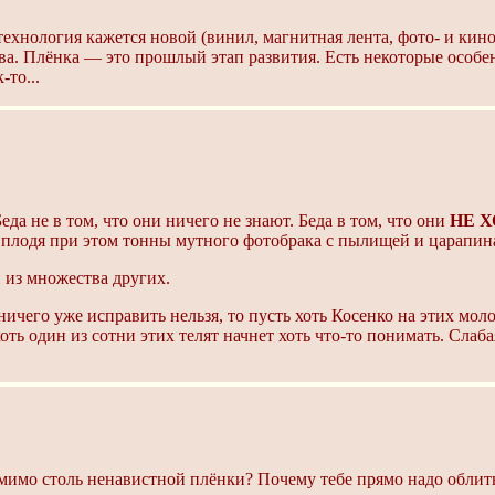
 технология кажется новой (винил, магнитная лента, фото- и ки
ива. Плёнка — это прошлый этап развития. Есть некоторые особе
-то...
еда не в том, что они ничего не знают. Беда в том, что они
НЕ 
", плодя при этом тонны мутного фотобрака с пылищей и царапин
 из множества других.
 ничего уже исправить нельзя, то пусть хоть Косенко на этих мол
ь один из сотни этих телят начнет хоть что-то понимать. Слабая
ти мимо столь ненавистной плёнки? Почему тебе прямо надо обл