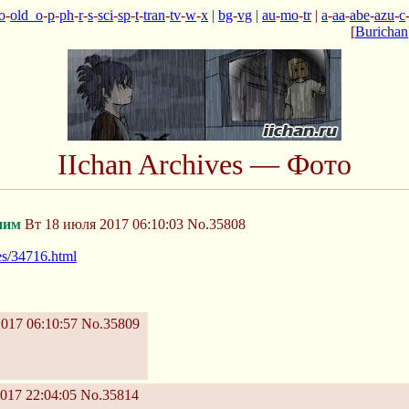
o
-
old_o
-
p
-
ph
-
r
-
s
-
sci
-
sp
-
t
-
tran
-
tv
-
w
-
x
|
bg
-
vg
|
au
-
mo
-
tr
|
a
-
aa
-
abe
-
azu
-
c
[
Burichan
IIchan Archives — Фото
ним
Вт 18 июля 2017 06:10:03
No.35808
res/34716.html
017 06:10:57
No.35809
017 22:04:05
No.35814