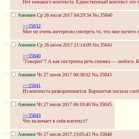
Нет никакого контекста. Единственный контекст это т
>>
Аноним
Ср 26 июля 2017 04:29:34
No.35840
>>35832
Мне не очень интересно смотреть то, что мне ничего не
>>
Аноним
Ср 26 июля 2017 21:14:09
No.35841
>>35840
"Говорит"? А как построена речь снимка — любого. К
>>
Аноним
Чт 27 июля 2017 00:38:02
No.35843
>>35841
Из контекста разворачивается. Вариантов посыла соо
>>
Аноним
Чт 27 июля 2017 06:19:40
No.35845
>>35843
Что включает в себя контекст?
>>
Аноним
Чт 27 июля 2017 23:05:43
No.35848