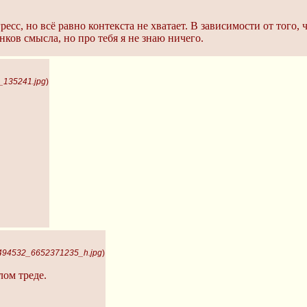
сс, но всё равно контекста не хватает. В зависимости от того, ч
нков смысла, но про тебя я не знаю ничего.
_135241.jpg
)
0494532_6652371235_h.jpg
)
лом треде.