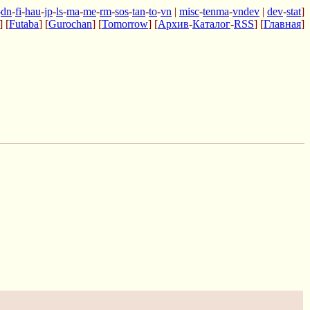
-
dn
-
fi
-
hau
-
jp
-
ls
-
ma
-
me
-
rm
-
sos
-
tan
-
to
-
vn
|
misc
-
tenma
-
vndev
|
dev
-
stat
]
] [
Futaba
] [
Gurochan
] [
Tomorrow
] [
Архив
-
Каталог
-
RSS
] [
Главная
]