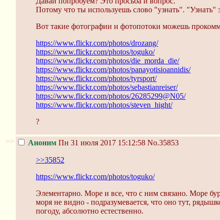
Давай попробуем? Это просьба и вопрос.
Потому что ты используешь слово "узнать". "Узнать"
Вот такие фотографии и фотопотоки можешь прокоммен
https://www.flickr.com/photos/drozang/
https://www.flickr.com/photos/toguko/
https://www.flickr.com/photos/die_morda_die/
https://www.flickr.com/photos/panayotisioannidis/
https://www.flickr.com/photos/tyrsport/
https://www.flickr.com/photos/sebastianreiser/
https://www.flickr.com/photos/26285299@N05/
https://www.flickr.com/photos/steven_hight/
?
>>
Аноним
Пн 31 июля 2017 15:12:58
No.35853
>>35852
https://www.flickr.com/photos/toguko/
Элементарно. Море и все, что с ним связано. Море бу
моря не видно - подразумевается, что оно тут, ряд
погоду, абсолютно естественно.