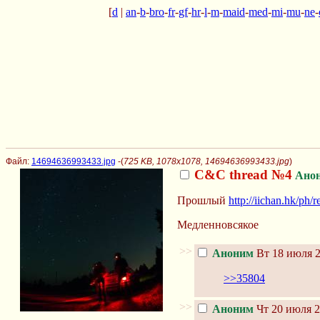
[
d
|
an
-
b
-
bro
-
fr
-
gf
-
hr
-
l
-
m
-
maid
-
med
-
mi
-
mu
-
ne
-
Файл:
14694636993433.jpg
-(
725 KB, 1078x1078, 14694636993433.jpg
)
C&C thread №4
Ано
Прошлый
http://iichan.hk/ph/
Медленновсякое
>>
Аноним
Вт 18 июля 2
>>35804
>>
Аноним
Чт 20 июля 2