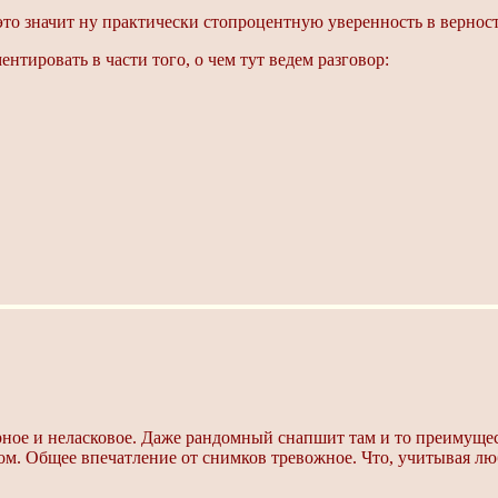
 это значит ну практически стопроцентную уверенность в верно
тировать в части того, о чем тут ведем разговор:
рное и неласковое. Даже рандомный снапшит там и то преимущест
ышком. Общее впечатление от снимков тревожное. Что, учитыва