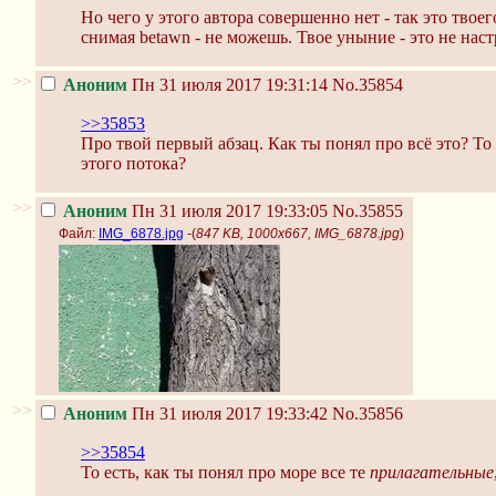
Но чего у этого автора совершенно нет - так это твое
снимая betawn - не можешь. Твое уныние - это не наст
>>
Аноним
Пн 31 июля 2017 19:31:14
No.35854
>>35853
Про твой первый абзац. Как ты понял про всё это? То
этого потока?
>>
Аноним
Пн 31 июля 2017 19:33:05
No.35855
Файл:
IMG_6878.jpg
-(
847 KB, 1000x667, IMG_6878.jpg
)
>>
Аноним
Пн 31 июля 2017 19:33:42
No.35856
>>35854
То есть, как ты понял про море все те
прилагательные