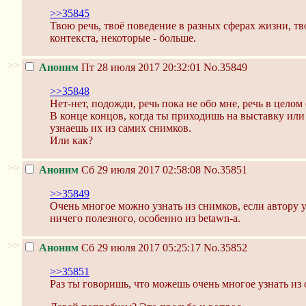
>>35845
Твою речь, твоё поведение в разных сферах жизни, т
контекста, некоторые - больше.
>>
Аноним
Пт 28 июля 2017 20:32:01
No.35849
>>35848
Нет-нет, подожди, речь пока не обо мне, речь в целом
В конце концов, когда ты приходишь на выставку или 
узнаешь их из самих снимков.
Или как?
>>
Аноним
Сб 29 июля 2017 02:58:08
No.35851
>>35849
Очень многое можно узнать из снимков, если автору у
ничего полезного, особенно из betawn-а.
>>
Аноним
Сб 29 июля 2017 05:25:17
No.35852
>>35851
Раз ты говоришь, что можешь очень многое узнать из с