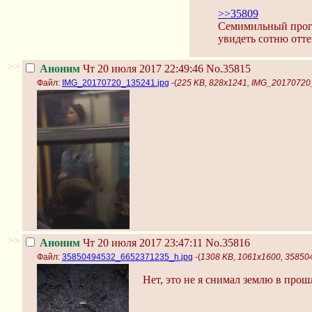
>>35809
Семимильный прогре
увидеть сотню отте
>>
Аноним
Чт 20 июля 2017 22:49:46
No.35815
Файл:
IMG_20170720_135241.jpg
-(
225 KB, 828x1241, IMG_20170720
>>
Аноним
Чт 20 июля 2017 23:47:11
No.35816
Файл:
35850494532_6652371235_h.jpg
-(
1308 KB, 1061x1600, 3585
Нет, это не я снимал землю в прош