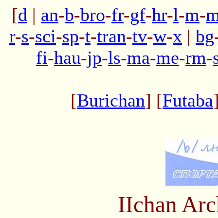
[
d
|
an
-
b
-
bro
-
fr
-
gf
-
hr
-
l
-
m
-
m
r
-
s
-
sci
-
sp
-
t
-
tran
-
tv
-
w
-
x
|
bg
fi
-
hau
-
jp
-
ls
-
ma
-
me
-
rm
-
[
Burichan
] [
Futaba
IIchan Ar