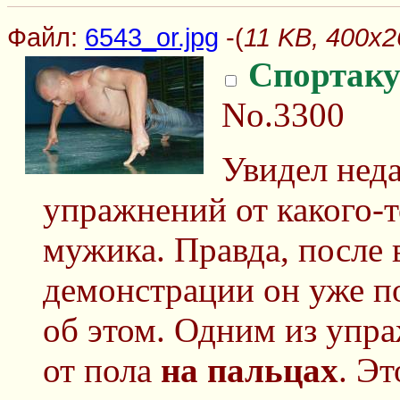
Файл:
6543_or.jpg
-(
11 KB, 400x2
Спортаку
No.3300
Увидел нед
упражнений от какого-т
мужика. Правда, после
демонстрации он уже по
об этом. Одним из упр
от пола
на пальцах
. Эт