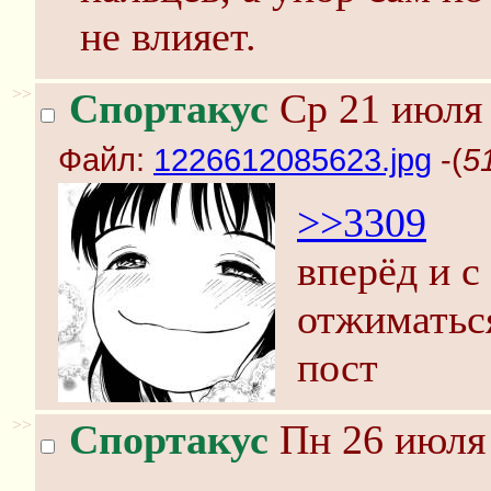
не влияет.
>>
Спортакус
Ср 21 июля 
Файл:
1226612085623.jpg
-(
5
>>3309
вперёд и с
отжиматься
пост
>>
Спортакус
Пн 26 июля 