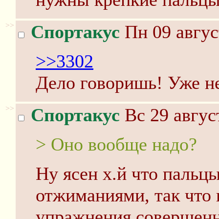
>>
Спортакус
Пн 09 авгус
>>3302
Дело говоришь! Уже н
>>
Спортакус
Вс 29 авгус
> Оно вообще надо?
Ну ясен х.й что пальц
отжиманиями, так что
упражнения совершенн