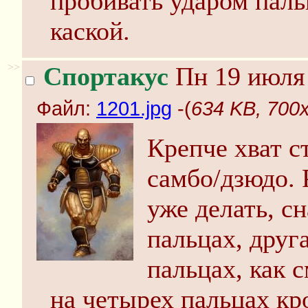
пробивать ударом паль
каской.
>>
Спортакус
Пн 19 июля 
Файл:
1201.jpg
-(
634 KB, 700x
Крепче хват с
самбо/дзюдо. 
уже делать, сн
пальцах, друга
пальцах, как 
на четырех пальцах кр