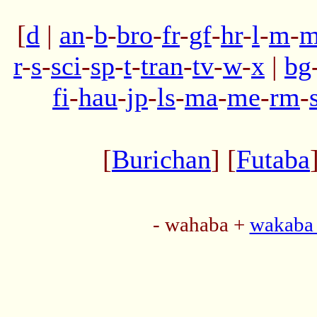
[
d
|
an
-
b
-
bro
-
fr
-
gf
-
hr
-
l
-
m
-
m
r
-
s
-
sci
-
sp
-
t
-
tran
-
tv
-
w
-
x
|
bg
fi
-
hau
-
jp
-
ls
-
ma
-
me
-
rm
-
[
Burichan
] [
Futaba
- wahaba +
wakaba 