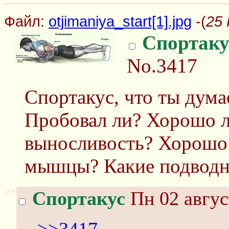
Файл:
otjimaniya_start[1].jpg
-(
25 
Спортаку
No.3417
Спортакус, что ты дума
Пробовал ли? Хорошо л
выносливость? Хорошо 
мышцы? Какие подводн
>>
Спортакус
Пн 02 авгус