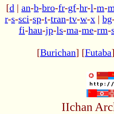
[
d
|
an
-
b
-
bro
-
fr
-
gf
-
hr
-
l
-
m
-
m
r
-
s
-
sci
-
sp
-
t
-
tran
-
tv
-
w
-
x
|
bg
fi
-
hau
-
jp
-
ls
-
ma
-
me
-
rm
-
[
Burichan
] [
Futaba
IIchan Ar