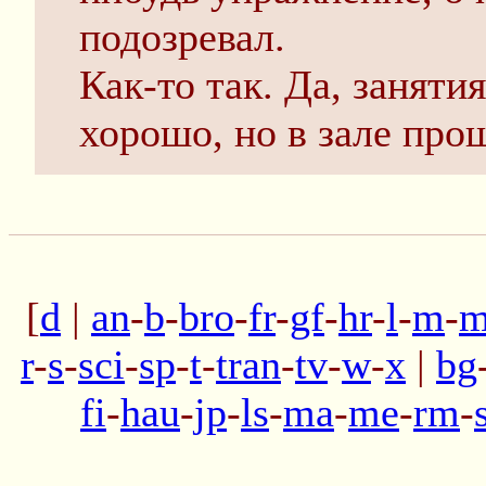
подозревал.
Как-то так. Да, занятия
хорошо, но в зале про
[
d
|
an
-
b
-
bro
-
fr
-
gf
-
hr
-
l
-
m
-
m
r
-
s
-
sci
-
sp
-
t
-
tran
-
tv
-
w
-
x
|
bg
fi
-
hau
-
jp
-
ls
-
ma
-
me
-
rm
-