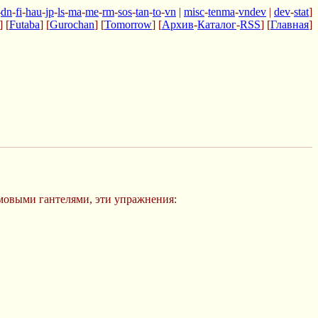
-
dn
-
fi
-
hau
-
jp
-
ls
-
ma
-
me
-
rm
-
sos
-
tan
-
to
-
vn
|
misc
-
tenma
-
vndev
|
dev
-
stat
]
] [
Futaba
] [
Gurochan
] [
Tomorrow
] [
Архив
-
Каталог
-
RSS
] [
Главная
]
ммовыми гантелями, эти упражнения: