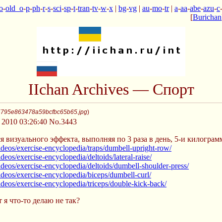
o
-
old_o
-
p
-
ph
-
r
-
s
-
sci
-
sp
-
t
-
tran
-
tv
-
w
-
x
|
bg
-
vg
|
au
-
mo
-
tr
|
a
-
aa
-
abe
-
azu
-
c
[
Burichan
IIchan Archives — Спорт
5795e863478a59bcfbc65b65.jpg
)
 2010 03:26:40
No.3443
я визуального эффекта, выполняя по 3 раза в день, 5-и килогра
eos/exercise-encyclopedia/traps/dumbell-upright-row/
os/exercise-encyclopedia/deltoids/lateral-raise/
eos/exercise-encyclopedia/deltoids/dumbell-shoulder-press/
eos/exercise-encyclopedia/biceps/dumbell-curl/
eos/exercise-encyclopedia/triceps/double-kick-back/
я что-то делаю не так?