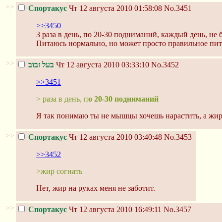
>>
Спортакус
Чт 12 августа 2010 01:58:08
No.3451
>>3450
3 раза в день, по 20-30 подниманий, каждый день, не
Питаюсь нормально, но может просто правильное пита
>>
בעל זבוב
Чт 12 августа 2010 03:33:10
No.3452
>>3451
> раза в день, п
о 20-30 подниманий
Я так понимаю ты не мышцы хочешь нарастить, а жир
>>
Спортакус
Чт 12 августа 2010 03:40:48
No.3453
>>3452
>жир согнать
Нет, жир на руках меня не заботит.
>>
Спортакус
Чт 12 августа 2010 16:49:11
No.3457