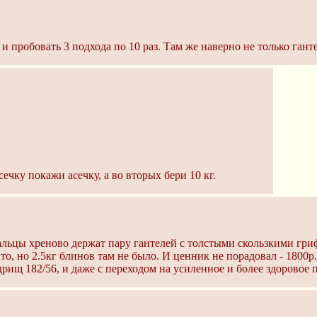
и пробовать 3 подхода по 10 раз. Там же наверно не только гант
сечку покажи асечку, а во вторых бери 10 кг.
пальцы хреново держат пару гантелей с толстыми скользкими гри
 то, но 2.5кг блинов там не было. И ценник не порадовал - 1800р
рищ 182/56, и даже с переходом на усиленное и более здоровое п