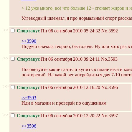
> 12 уже много, всё что больше 12 - сгоняет жирок и
Улгеводный шлемазл, я про нормальный спорт расска
>>
Спортакус
Пн 06 сентября 2010 05:24:32
No.3592
>>3590
Подучи сначала теорию, бестолочь. Ну или хоть раз в 
>>
Спортакус
Пн 06 сентября 2010 09:24:11
No.3593
Посоветуйте какие гантели купить в плане веса и конф
повторений. На какой вес апгрейдиться для 7-10 пов
>>
Спортакус
Пн 06 сентября 2010 12:16:20
No.3596
>>3593
Иди в магазин и проверяй по ощущениям.
>>
Спортакус
Пн 06 сентября 2010 12:20:22
No.3597
>>3596