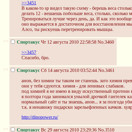
>>3451
В каком-то sp видел такую схему - берешь веса столь
делать 12 - вешаешь побольше веса, столько, сколько м
Тренироваться лучше через день, да. И как это вооб
оно выражается в достаточном для восстановления м
Алсо, ты рискуешь перетренировать мышцы.
>>
Спортакус
Чт 12 августа 2010 22:58:58
No.3460
>>3457
Спасибо, бро.
>>
Спортакус
Сб 14 августа 2010 03:52:44
No.3461
анон, без химии ты таким не станешь. зато химия пре
они у тебя сдуются. химия - для ленивых слабаков.
под химией я не имею в виду искуственный протеин к
я полтора года занимался унылой дрочкой гантелек ка
нормальный сайт и ты знаешь, анон... я за полгода уби
т.к. я ненавижу пидарски зарельефленных качков. ху
http://dinopower.ru/
>>
Спортакус
Вс 29 августа 2010 23:29:36
No.3510