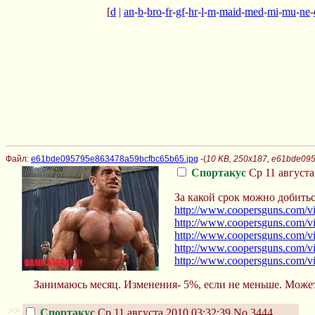
[
d
|
an
-
b
-
bro
-
fr
-
gf
-
hr
-
l
-
m
-
maid
-
med
-
mi
-
mu
-
ne
-
Файл:
e61bde095795e863478a59bcfbc65b65.jpg
-(
10 KB, 250x187, e61bde09
Спортакус
Ср 11 августа
За какой срок можно добитьс
http://www.coopersguns.com/vid
http://www.coopersguns.com/vide
http://www.coopersguns.com/vid
http://www.coopersguns.com/vid
http://www.coopersguns.com/vid
Занимаюсь месяц. Изменения- 5%, если не меньше. Может 
>>
Спортакус
Ср 11 августа 2010 03:32:39
No.3444