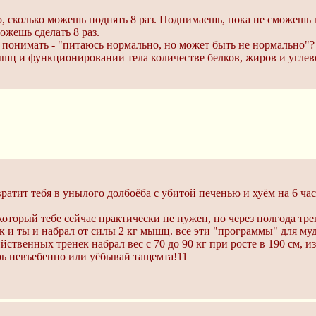
ко, сколько можешь поднять 8 раз. Поднимаешь, пока не сможешь 
ожешь сделать 8 раз.
ще понимать - "питаюсь нормально, но может быть не нормально"
ышц и функционировании тела количестве белков, жиров и углев
вратит тебя в унылого долбоёба с убитой печенью и хуём на 6 ч
оторый тебе сейчас практически не нужен, но через полгода тре
к и ты и набрал от силы 2 кг мышц. все эти "программы" для муд
йственных тренек набрал вес с 70 до 90 кг при росте в 190 см, из
ярь невъебенно или уёбывай тащемта!11