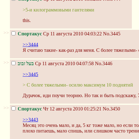
>5-и килограммовыми гантелями
this.
>>
Спортакус
Ср 11 августа 2010 04:03:22
No.3445
>>3444
Я считаю такие- как-раз для меня. С более тяжелыми
>>
בעל זבוב
Ср 11 августа 2010 04:07:58
No.3446
>>3445
> С более тяжелыми- осилю максимум 10 поднятий
Дурачок, иди поучи теорию. Но так и быть подскажу,
>>
Спортакус
Чт 12 августа 2010 01:25:21
No.3450
>>3443
Месяц это очень мало, и да, 5 кг тоже мало, но если 
плохо питаешь, мало спишь, или слишком часто трен