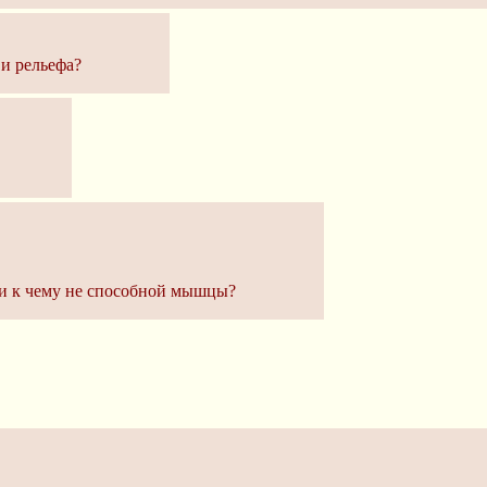
 и рельефа?
ни к чему не способной мышцы?