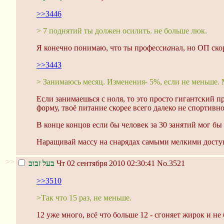
>>3446
> 7 поднятий ты должен осилить. не больше люк.
Я конечно понимаю, что ты професси
а
нал, но ОП ско
>>3443
> Занимаюсь месяц. Изменения- 5%, если не меньше. 
Если занимаешься с ноля, то это просто гигантский пр
форму, твоё питание скорее всего далеко не спортивно
В конце концов если бы человек за 30 занятий мог бы
Наращивай массу на снарядах самыми мелкими доступ
>>
בעל זבוב
Чт 02 сентября 2010 02:30:41
No.3521
>>3510
>Так что 15 раз, не меньше.
12 уже много, всё что больше 12 - сгоняет жирок и н