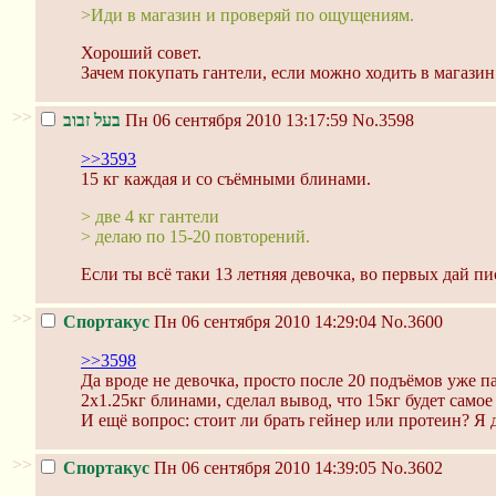
>Иди в магазин и проверяй по ощущениям.
Хороший совет.
Зачем покупать гантели, если можно ходить в магазин 
>>
בעל זבוב
Пн 06 сентября 2010 13:17:59
No.3598
>>3593
15 кг каждая и со съёмными блинами.
> две 4 кг гантели
> делаю по 15-20 повторений.
Если ты всё таки 13 летняя девочка, во первых дай пи
>>
Спортакус
Пн 06 сентября 2010 14:29:04
No.3600
>>3598
Да вроде не девочка, просто после 20 подъёмов уже 
2х1.25кг блинами, сделал вывод, что 15кг будет самое
И ещё вопрос: стоит ли брать гейнер или протеин? Я д
>>
Спортакус
Пн 06 сентября 2010 14:39:05
No.3602