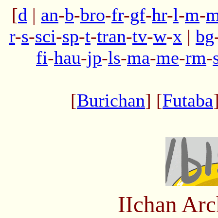
[
d
|
an
-
b
-
bro
-
fr
-
gf
-
hr
-
l
-
m
-
m
r
-
s
-
sci
-
sp
-
t
-
tran
-
tv
-
w
-
x
|
bg
fi
-
hau
-
jp
-
ls
-
ma
-
me
-
rm
-
[
Burichan
] [
Futaba
IIchan Ar