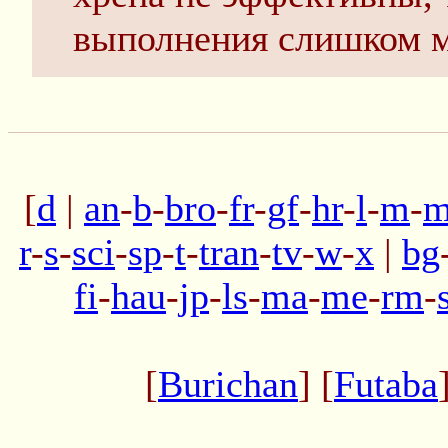
выполнения слишком м
[
d
|
an
-
b
-
bro
-
fr
-
gf
-
hr
-
l
-
m
-
m
r
-
s
-
sci
-
sp
-
t
-
tran
-
tv
-
w
-
x
|
bg
fi
-
hau
-
jp
-
ls
-
ma
-
me
-
rm
-
[
Burichan
] [
Futaba