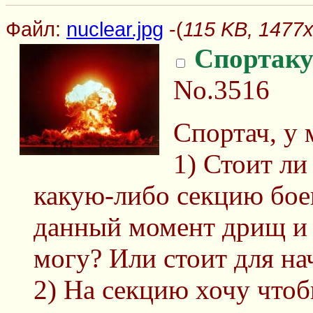
Файл:
nuclear.jpg
-(
115 KB, 1477x
Спортаку
No.3516
Спортач, у 
1) Стоит ли
какую-либо секцию боев
данный момент дрищ и 
могу? Или стоит для на
2) На секцию хочу чтоб