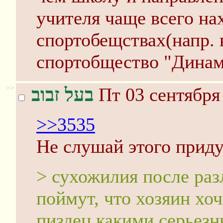
учителя чаще всего на
спортобещствах(напр. 
спортобщество "Динам
>>
בעל זבוב
Пт 03 сентября
>>3535
Не слушай этого прид
> сухожилия после ра
поймут, что хозяин хо
пиздeц какими серьез