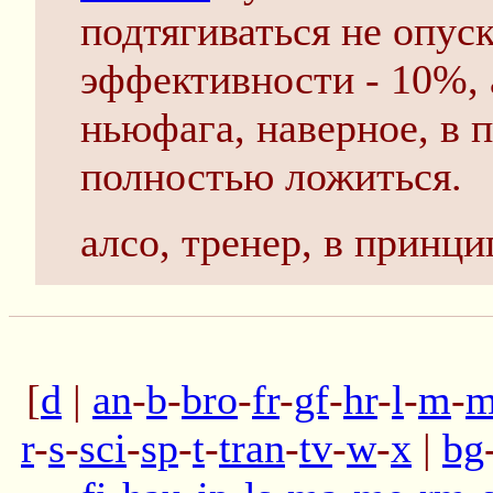
подтягиваться не опуск
эффективности - 10%, 
ньюфага, наверное, в 
полностью ложиться.
алсо, тренер, в принцип
[
d
|
an
-
b
-
bro
-
fr
-
gf
-
hr
-
l
-
m
-
m
r
-
s
-
sci
-
sp
-
t
-
tran
-
tv
-
w
-
x
|
bg