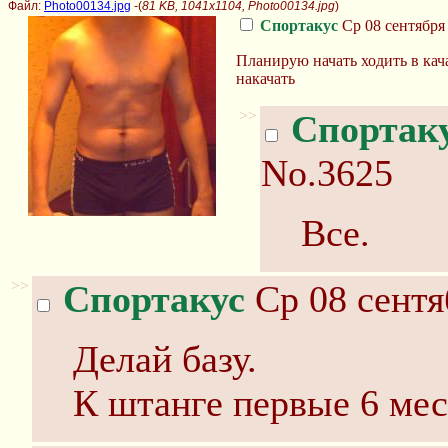
Файл:
Photo00134.jpg
-(
81 KB, 1041x1104, Photo00134.jpg
)
Спортакус
Ср 08 сентября 
Планирую начать ходить в ка
накачать
>>
Спортак
No.3625
Все.
>>
Спортакус
Ср 08 сентя
Делай базу.
К штанге первые 6 мес