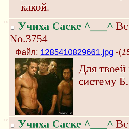
какой.
>>
Учиха Саске ^___^
Вс 
No.3754
Файл:
1285410829661.jpg
-(
1
Для твоей
систему Б.
>>
Учиха Саске ^___^
Вс 