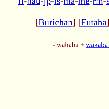
fi
-
hau
-
jp
-
ls
-
ma
-
me
-
rm
-
[
Burichan
] [
Futaba
- wahaba +
wakaba 