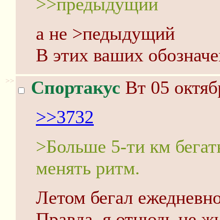
>>предыдущий
а не >педыдущий
В этих ваших обозначе
>>
Спортакус
Вт 05 октяб
>>3732
>Больше 5-ти км бегат
менять ритм.
Летом бегал ежедневн
Правда, я отнюдь не ж