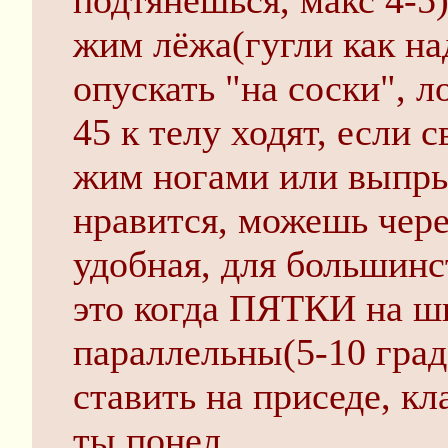
подтянешься, макс 4-5
жим лёжа(гугли как на
опускать "на соски", л
45 к телу ходят, если с
жим ногами или выпры
нравится, можешь чере
удобная, для большинс
это когда ПЯТКИ на ши
параллельны(5-10 град)
ставить на приседе, кла
ты понел.