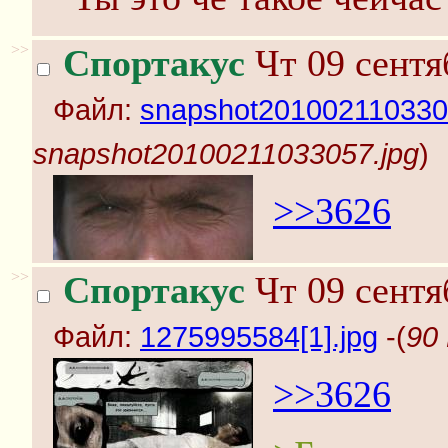
>>
Спортакус
Чт 09 сентя
Файл:
snapshot201002110330
snapshot20100211033057.jpg
)
>>3626
>>
Спортакус
Чт 09 сентя
Файл:
1275995584[1].jpg
-(
90 
>>3626