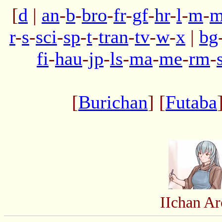
[
d
|
an
-
b
-
bro
-
fr
-
gf
-
hr
-
l
-
m
-
m
r
-
s
-
sci
-
sp
-
t
-
tran
-
tv
-
w
-
x
|
bg
fi
-
hau
-
jp
-
ls
-
ma
-
me
-
rm
-
[
Burichan
] [
Futaba
IIchan A