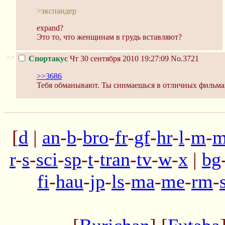
>экспандер
expand?
Это то, что женщинам в грудь вставляют?
>>
Спортакус
Чт 30 сентября 2010 19:27:09
No.3721
>>3686
Тебя обманывают. Ты снимаешься в отличных фильма
[
d
|
an
-
b
-
bro
-
fr
-
gf
-
hr
-
l
-
m
-
m
r
-
s
-
sci
-
sp
-
t
-
tran
-
tv
-
w
-
x
|
bg
fi
-
hau
-
jp
-
ls
-
ma
-
me
-
rm
-