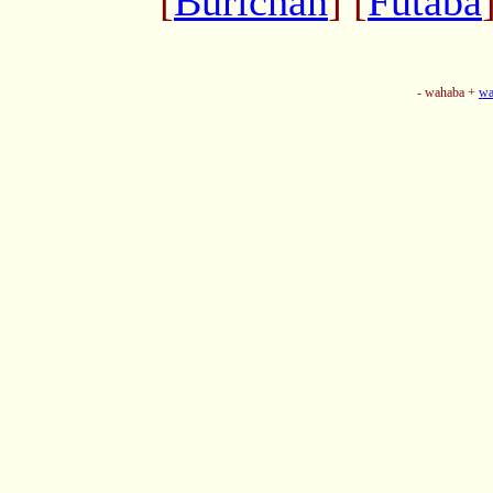
[
Burichan
] [
Futaba
- wahaba +
wa