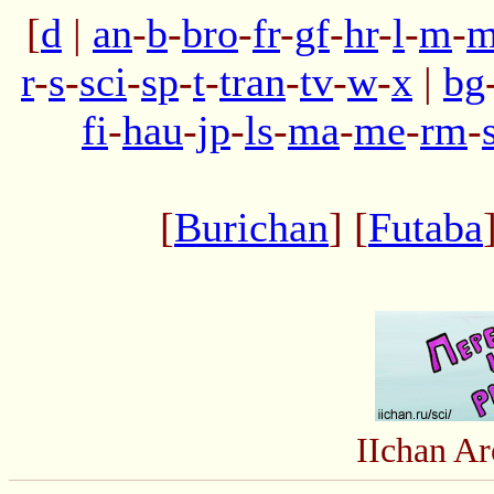
[
d
|
an
-
b
-
bro
-
fr
-
gf
-
hr
-
l
-
m
-
m
r
-
s
-
sci
-
sp
-
t
-
tran
-
tv
-
w
-
x
|
bg
fi
-
hau
-
jp
-
ls
-
ma
-
me
-
rm
-
[
Burichan
] [
Futaba
IIchan A