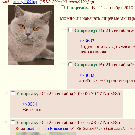
Файл:
emmy1100.jpg
-(
25 KB, 300x400, emmy1100.jpg
)
Спортакус
Вт 21 сентября 2010 
Можно ли накачать лицевые мышцы?
>>
Спортакус
Вт 21 сентября 20
>>3682
Видел гопоту с до ужаса 
некрасиво же.
>>
Спортакус
Вт 21 сентября 20
>>3682
а тебе зачем? грецкие оре
>>
Спортакус
Ср 22 сентября 2010 06:39:57
No.3685
>>3684
Железные.
>>
Спортакус
Ср 22 сентября 2010 16:43:27
No.3686
Файл:
brad-pitt-bloody-nose.jpg
-(
35 KB, 300x300, brad-pitt-bloody-nose