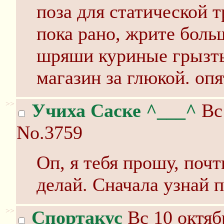
поза для статической т
пока рано, жрите боль
шряши куриные грызть.
магазин за глюкой. оп
>>
Учиха Саске ^___^
Вс 
No.3759
Оп, я тебя прошу, почт
делай. Сначала узнай 
>>
Спортакус
Вс 10 октяб