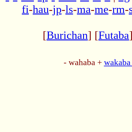
fi
-
hau
-
jp
-
ls
-
ma
-
me
-
rm
-
[
Burichan
] [
Futaba
- wahaba +
wakaba 