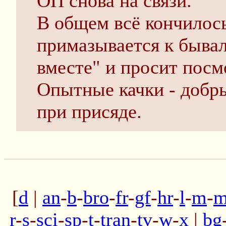
ОП снова на связи.
В общем всё кончилось
примазывается к бывал
вместе" и просит посм
Опытные качки - добр
при присяде.
[
d
|
an
-
b
-
bro
-
fr
-
gf
-
hr
-
l
-
m
-
m
r
-
s
-
sci
-
sp
-
t
-
tran
-
tv
-
w
-
x
|
bg