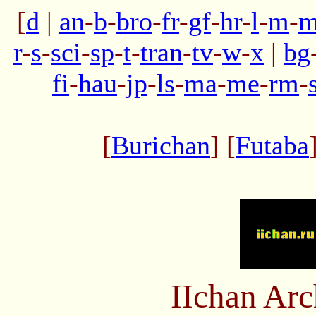
[
d
|
an
-
b
-
bro
-
fr
-
gf
-
hr
-
l
-
m
-
m
r
-
s
-
sci
-
sp
-
t
-
tran
-
tv
-
w
-
x
|
bg
fi
-
hau
-
jp
-
ls
-
ma
-
me
-
rm
-
[
Burichan
] [
Futaba
IIchan Ar