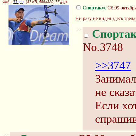
Файл:
77.jpg
-(
37 KB, 485x320, 77.jpg
)
Спортакус
Сб 09 октября
Ни разу не видел здесь треда
>>
Спортак
No.3748
>>3747
Занимал
не сказа
Если хот
спрашив
>>