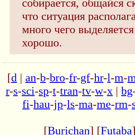
собирается, общайся ск
что ситуация располаг
много чего выделяется
хорошо.
[
d
|
an
-
b
-
bro
-
fr
-
gf
-
hr
-
l
-
m
-
m
r
-
s
-
sci
-
sp
-
t
-
tran
-
tv
-
w
-
x
|
bg
fi
-
hau
-
jp
-
ls
-
ma
-
me
-
rm
-
[
Burichan
] [
Futaba