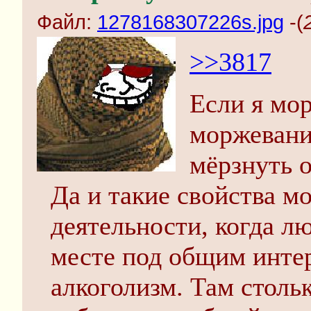
Файл:
1278168307226s.jpg
-(
>>3817
Если я мо
моржевани
мёрзнуть о
Да и такие свойства 
деятельности, когда л
месте под общим интер
алкоголизм. Там столь