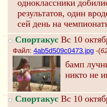
одноклассники добили
результатов, один врод
сей день на чемпионат
>>
Спортакус
Вс 10 октяб
Файл:
4ab5d509c0473.jpg
-(
6
бамп лучн
никто не и
>>
Спортакус
Вс 10 октяб