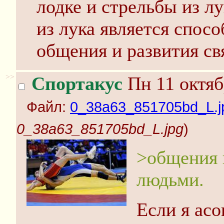
лодке и стрельбы из л
из лука является спос
общения и развития с
>>
Спортакус
Пн 11 октяб
Файл:
0_38a63_851705bd_L.j
0_38a63_851705bd_L.jpg
)
>общения 
людьми.
Если я асо