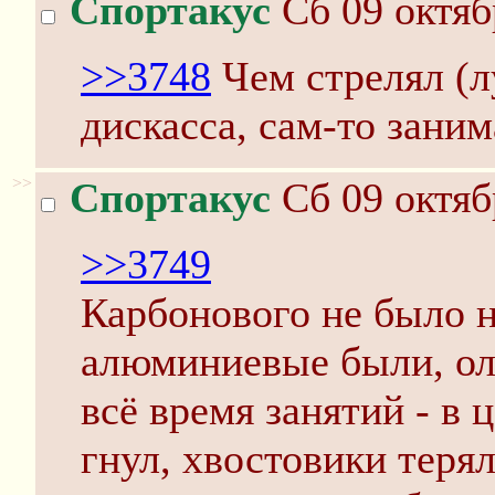
Спортакус
Сб 09 октяб
>>3748
Чем стрелял (лу
дискасса, сам-то зани
>>
Спортакус
Сб 09 октяб
>>3749
Карбонового не было 
алюминиевые были, ол
всё время занятий - в 
гнул, хвостовики теря