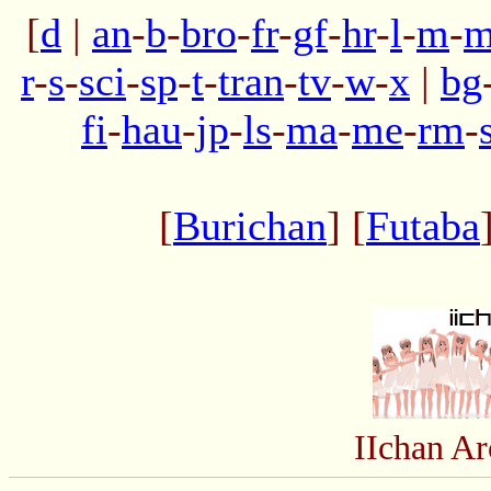
[
d
|
an
-
b
-
bro
-
fr
-
gf
-
hr
-
l
-
m
-
m
r
-
s
-
sci
-
sp
-
t
-
tran
-
tv
-
w
-
x
|
bg
fi
-
hau
-
jp
-
ls
-
ma
-
me
-
rm
-
[
Burichan
] [
Futaba
IIchan A