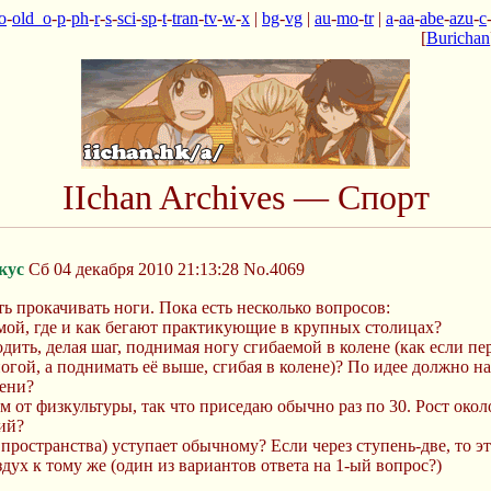
o
-
old_o
-
p
-
ph
-
r
-
s
-
sci
-
sp
-
t
-
tran
-
tv
-
w
-
x
|
bg
-
vg
|
au
-
mo
-
tr
|
a
-
aa
-
abe
-
azu
-
c
[
Burichan
IIchan Archives — Спорт
кус
Сб 04 декабря 2010 21:13:28
No.4069
ть прокачивать ноги. Пока есть несколько вопросов:
имой, где и как бегают практикующие в крупных столицах?
одить, делая шаг, поднимая ногу сгибаемой в колене (как если 
 ногой, а поднимать её выше, сгибая в колене)? По идее должно н
пени?
м от физкультуры, так что приседаю обычно раз по 30. Рост около
ний?
 пространства) уступает обычному? Если через ступень-две, то э
дух к тому же (один из вариантов ответа на 1-ый вопрос?)