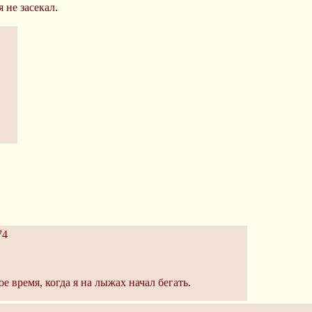
 не засекал.
74
е время, когда я на лыжах начал бегать.