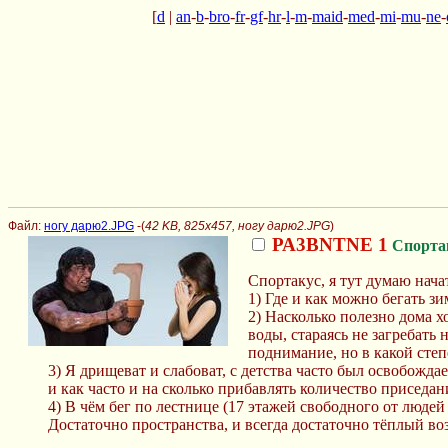
[
d
|
an
-
b
-
bro
-
fr
-
gf
-
hr
-
l
-
m
-
maid
-
med
-
mi
-
mu
-
ne
-
Файл:
ногу дарю2.JPG
-(
42 KB, 825x457, ногу дарю2.JPG
)
РА3ВNТNE 1
Спорта
Спортакус, я тут думаю нача
1) Где и как можно бегать з
2) Насколько полезно дома х
воды, стараясь не загребать
поднимание, но в какой сте
3) Я дрищеват и слабоват, с детства часто был освобождае
и как часто и на сколько прибавлять количество приседа
4) В чём бег по лестнице (17 этажей свободного от людей
Достаточно пространства, и всегда достаточно тёплый воз