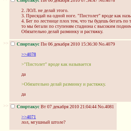
Спортакус
Пн 06 декабря 2010 07:34:47
No.4078
2. ЛОЛ. не делай этого.
3. Присядай на одной ноге. "Пистолет" вроде как назы
4. Бег по лестнице плох тем, что ты будешь бегать по
то мы бегали по ступеням стадиона с высоким подни
Обязательно делай разминку и растяжку.
>>
Спортакус
Пн 06 декабря 2010 15:36:30
No.4079
>>4078
>"Пистолет" вроде как называется
да
>Обязательно делай разминку и растяжку.
да
>>
Спортакус
Вт 07 декабря 2010 21:04:44
No.4081
>>4071
лол, мгушный штоле?