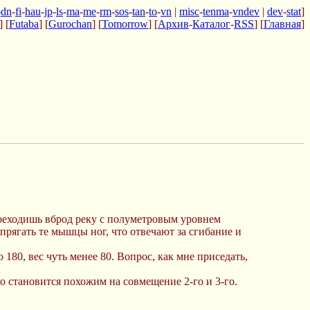
-
dn
-
fi
-
hau
-
jp
-
ls
-
ma
-
me
-
rm
-
sos
-
tan
-
to
-
vn
|
misc
-
tenma
-
vndev
|
dev
-
stat
]
] [
Futaba
] [
Gurochan
] [
Tomorrow
] [
Архив
-
Каталог
-
RSS
] [
Главная
]
переходишь вброд реку с полуметровым уровнем
апрягать те мышцы ног, что отвечают за сгибание и
 180, вес чуть менее 80. Вопрос, как мне приседать,
то становится похожим на совмещение 2-го и 3-го.