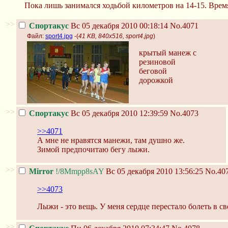
Пока лишь занимался ходьбой километров на 14-15. Время
>>
Спортакус
Вс 05 декабря 2010 00:18:14
No.4071
Файл:
sport4.jpg
-(
41 KB, 840x516, sport4.jpg
)
крытый манеж с
резиновой
беговой
дорожкой
>>
Спортакус
Вс 05 декабря 2010 12:39:59
No.4073
>>4071
А мне не нравятся манежи, там душно же.
Зимой предпочитаю бегу лыжи.
>>
Mirror
!/8Mmpp8sAY
Вс 05 декабря 2010 13:56:25
No.40
>>4073
Лыжи - это вещь. У меня сердце перестало болеть в сво
>>