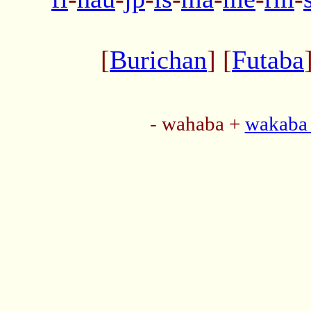
[
Burichan
] [
Futaba
- wahaba +
wakaba 