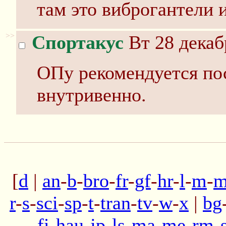
там это виброгантели и
>>
Спортакус
Вт 28 декаб
ОПу рекомендуется пос
внутривенно.
[
d
|
an
-
b
-
bro
-
fr
-
gf
-
hr
-
l
-
m
-
m
r
-
s
-
sci
-
sp
-
t
-
tran
-
tv
-
w
-
x
|
bg
fi
-
hau
-
jp
-
ls
-
ma
-
me
-
rm
-