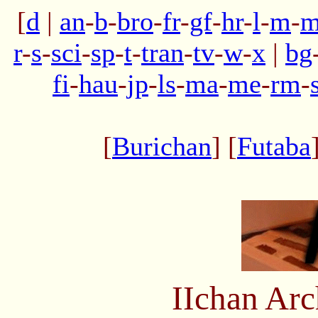
[
d
|
an
-
b
-
bro
-
fr
-
gf
-
hr
-
l
-
m
-
m
r
-
s
-
sci
-
sp
-
t
-
tran
-
tv
-
w
-
x
|
bg
fi
-
hau
-
jp
-
ls
-
ma
-
me
-
rm
-
[
Burichan
] [
Futaba
IIchan Ar