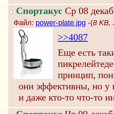
>>
Спортакус
Ср 08 декаб
Файл:
power-plate.jpg
-(
8 KB, 
>>4087
Еще есть так
пикрелейтеде.
принцип, пон
они эффективны, но у н
и даже кто-то что-то и
>>