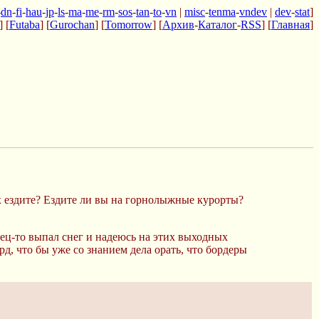
-
dn
-
fi
-
hau
-
jp
-
ls
-
ma
-
me
-
rm
-
sos
-
tan
-
to
-
vn
|
misc
-
tenma
-
vndev
|
dev
-
stat
]
] [
Futaba
] [
Gurochan
] [
Tomorrow
] [
Архив
-
Каталог
-
RSS
] [
Главная
]
их ездите? Ездите ли вы на горнолыжные курорты?
нец-то выпал снег и надеюсь на этих выходных
рд, что бы уже со знанием дела орать, что бордеры