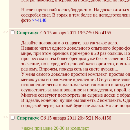
Насчет претензий к сноубордистам. На доске кататься 
соскребая снег. В горах и тем более на неподготовленн
фото
>>4148
.
>>
Спортакус
Сб 15 января 2011 19:57:50
No.4155
Давайте поговорим о снаряге, раз уж такое дело.
Недавно читал одного довольного опытного бордо-фото
мире, при этом брендов примерно в 20 раз больше. По
прогрессом и тем более брендом уже бессмысленно. С 
значение, но в средней ценовой категории это, опять
разному. Впрочем, покуда есть на свете дураки...
У меня самого довольно простой комплект, простая од
меняю углы и положение креплений. Отсутствие защит
исполнении чего-то мало-мальски сложного в воздухе,
осуществить запланированное и последствия, порой, о
Многие советуют посмотреть на сырные доски с обрат
В идеале, конечно, лучше бы заиметь 2 комплекта. Оди
городской черте, который будет не жалко. Но лично дл
>>
Спортакус
Сб 15 января 2011 20:45:21
No.4156
>даже при цене 20-30 за комплект