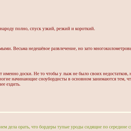
 народу полно, спуск узкий, резкий и короткий.
омыми. Весьма недешёвое развлечение, но зато многокилометров
именно доски. Не то чтобы у лыж не было своих недостатков, 
огие начинающие сноубордисты в основном занимаются тем, что 
ее ездить.
ием дела орать, что бордеры тупые уроды сидящие по середине с