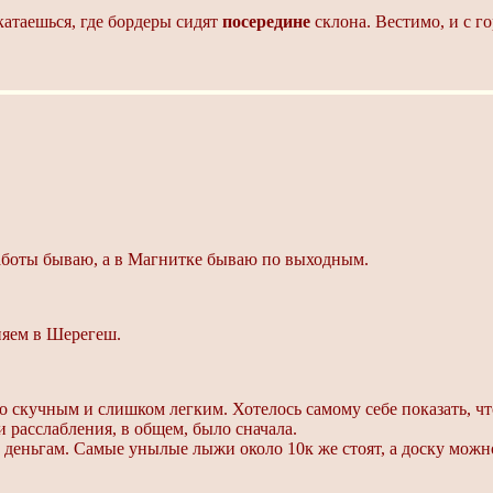
 катаешься, где бордеры сидят
посередине
склона. Вестимо, и с г
аботы бываю, а в Магнитке бываю по выходным.
оняем в Шерегеш.
о скучным и слишком легким. Хотелось самому себе показать, чт
и расслабления, в общем, было сначала.
деньгам. Самые унылые лыжи около 10к же стоят, а доску можно