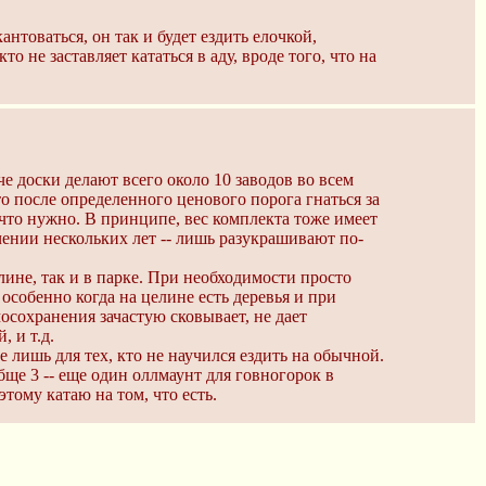
нтоваться, он так и будет ездить елочкой,
о не заставляет кататься в аду, вроде того, что на
е доски делают всего около 10 заводов во всем
то после определенного ценового порога гнаться за
 что нужно. В принципе, вес комплекта тоже имеет
чении нескольких лет -- лишь разукрашивают по-
лине, так и в парке. При необходимости просто
особенно когда на целине есть деревья и при
осохранения зачастую сковывает, не дает
 и т.д.
 лишь для тех, кто не научился ездить на обычной.
бще 3 -- еще один оллмаунт для говногорок в
этому катаю на том, что есть.