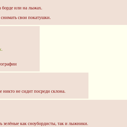
а борде или на лыжах.
у снимать свои покатушки.
х.
отографии
ще никто не сидит посреди склона.
ть зелёные как сноубордисты, так и лыжники.