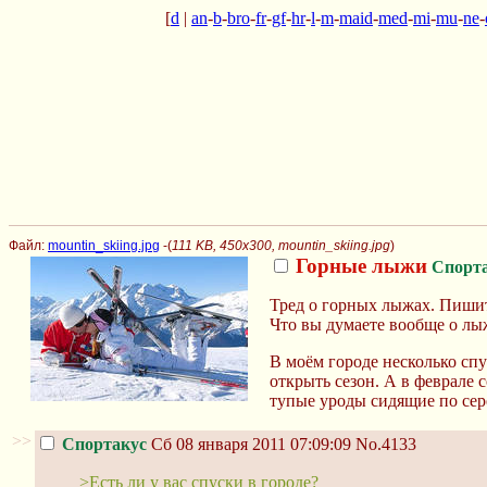
[
d
|
an
-
b
-
bro
-
fr
-
gf
-
hr
-
l
-
m
-
maid
-
med
-
mi
-
mu
-
ne
-
Файл:
mountin_skiing.jpg
-(
111 KB, 450x300, mountin_skiing.jpg
)
Горные лыжи
Спорт
Тред о горных лыжах. Пишите
Что вы думаете вообще о лы
В моём городе несколько спу
открыть сезон. А в феврале 
тупые уроды сидящие по сер
>>
Спортакус
Сб 08 января 2011 07:09:09
No.4133
>Есть ли у вас спуски в городе?