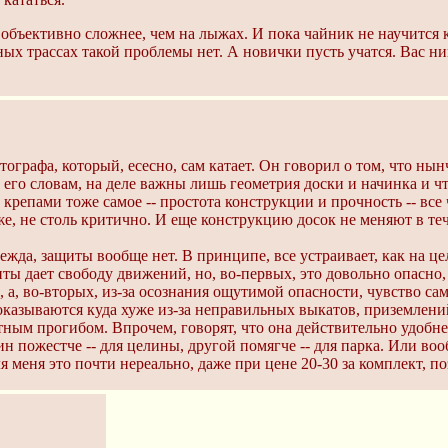
объективно сложнее, чем на лыжах. И пока чайник не научится ка
ых трассах такой проблемы нет. А новички пусть учатся. Вас никт
графа, который, есесно, сам катает. Он говорил о том, что нынч
 его словам, на деле важны лишь геометрия доски и начинка и ч
крепами тоже самое -- простота конструкции и прочность -- все
 же, не столь критично. И еще конструкцию досок не меняют в те
ежда, защиты вообще нет. В принципе, все устраивает, как на це
ы дает свободу движений, но, во-первых, это довольно опасно, 
 а, во-вторых, из-за осознания ощутимой опасности, чувство сам
казываются куда хуже из-за неправильных выкатов, приземлений,
ным прогибом. Впрочем, говорят, что она действительно удобнее
н пожестче -- для целины, другой помягче -- для парка. Или воо
я меня это почти нереально, даже при цене 20-30 за комплект, по