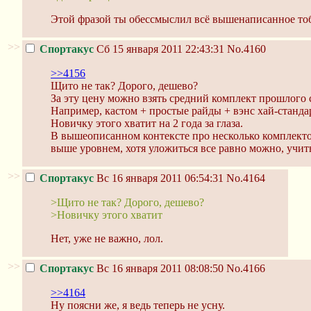
Этой фразой ты обессмыслил всё вышенаписанное то
>>
Спортакус
Сб 15 января 2011 22:43:31
No.4160
>>4156
Щито не так? Дорого, дешево?
За эту цену можно взять средний комплект прошлого с
Например, кастом + простые райды + вэнс хай-стандар
Новичку этого хватит на 2 года за глаза.
В вышеописанном контексте про несколько комплекто
выше уровнем, хотя уложиться все равно можно, учи
>>
Спортакус
Вс 16 января 2011 06:54:31
No.4164
>Щито не так? Дорого, дешево?
>Новичку этого хватит
Нет, уже не важно, лол.
>>
Спортакус
Вс 16 января 2011 08:08:50
No.4166
>>4164
Ну поясни же, я ведь теперь не усну.