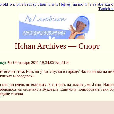
o
-
old_o
-
p
-
ph
-
r
-
s
-
sci
-
sp
-
t
-
tran
-
tv
-
w
-
x
|
bg
-
vg
|
au
-
mo
-
tr
|
a
-
aa
-
abe
-
azu
-
c
[
Burichan
IIchan Archives — Спорт
акус
Чт 06 января 2011 18:34:05
No.4126
 всё об этом. Есть ли у вас спуски в городе? Часто ли вы на н
жниках и бордерах?
сков, но очень не высоких. Я катаюсь на лыжах уже 4 год. Нако
собираюсь на недельку в Буковель. Ещё хочу попробовать таки бо
едине склона.