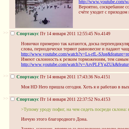
http://www.youtube.com/
Вероятно, соскребание с
счёте уходит с приходом
>>
Спортакус
Пт 14 января 2011 12:55:45
No.4149
Новички примерно так катаются, доска перпендикуляр
слова, периодически теряют равновесие и падают чаще
http://www.youtube.com/watch?v=Ls-rfL-SJug&feature=re
Имеют склонность к резким торможениям, тем самым 
http://www.youtube.com/watch?v=ArvPLFYgZUk&feature
>>
Спортакус
Пт 14 января 2011 17:43:36
No.4151
Моя HD Hero пришла сегодня. Хоть я и работаю в вых
>>
Спортакус
Пт 14 января 2011 22:37:52
No.4153
>Тупому уроду пофиг, на чем сидеть посреди склона: 
Иичую этого благородного Дона.
Завтра, наконец, впервые за последнюю неделю поеду 