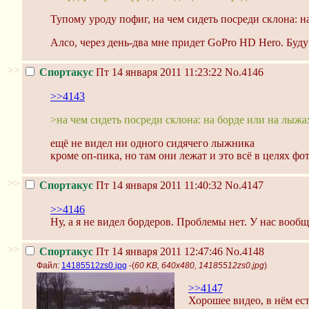
Тупому уроду пофиг, на чем сидеть посреди склона: н
Алсо, через день-два мне придет GoPro HD Hero. Буд
>>
Спортакус
Пт 14 января 2011 11:23:22
No.4146
>>4143
>на чем сидеть посреди склона: на борде или на лыжа
ещё не видел ни одного сидячего лыжника
кроме оп-пика, но там они лежат и это всё в целях ф
>>
Спортакус
Пт 14 января 2011 11:40:32
No.4147
>>4146
Ну, а я не видел бордеров. Проблемы нет. У нас вооб
>>
Спортакус
Пт 14 января 2011 12:47:46
No.4148
Файл:
14185512zs0.jpg
-(
60 KB, 640x480, 14185512zs0.jpg
)
>>4147
Хорошее видео, в нём ес