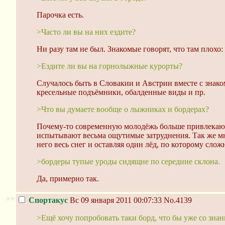
Парочка есть.
>Часто ли вы на них ездите?
Ни разу там не был. Знакомые говорят, что там плохо:
>Ездите ли вы на горнолыжные курорты?
Случалось быть в Словакии и Австрии вместе с знак
кресельные подъёмники, обалденные виды и пр.
>Что вы думаете вообще о лыжниках и бордерах?
Почему-то современную молодёжь больше привлекают 
испытывают весьма ощутимые затруднения. Так же мн
него весь снег и оставляя один лёд, по которому сложн
>бордеры тупые уроды сидящие по середине склона.
Да, примерно так.
>>
Спортакус
Вс 09 января 2011 00:07:33
No.4139
>Ещё хочу попробовать таки борд, что бы уже со знан