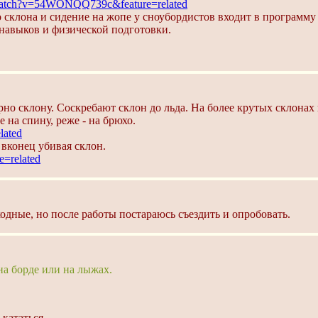
watch?v=54WONQQ739c&feature=related
о склона и сидение на жопе у сноубордистов входит в программу
 навыков и физической подготовки.
но склону. Соскребают склон до льда. На более крутых склонах 
 на спину, реже - на брюхо.
lated
вконец убивая склон.
=related
одные, но после работы постараюсь съездить и опробовать.
на борде или на лыжах.
кататься.