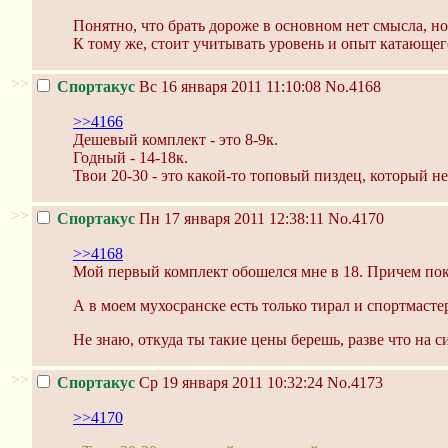
Понятно, что брать дороже в основном нет смысла, но
К тому же, стоит учитывать уровень и опыт катающег
>>
Спортакус
Вс 16 января 2011 11:10:08
No.4168
>>4166
Дешевый комплект - это 8-9к.
Годный - 14-18к.
Твои 20-30 - это какой-то топовый пиздец, который н
>>
Спортакус
Пн 17 января 2011 12:38:11
No.4170
>>4168
Мой первый комплект обошелся мне в 18. Причем поку
А в моем мухосранске есть только тирал и спортмастер
Не знаю, откуда ты такие цены берешь, разве что на 
>>
Спортакус
Ср 19 января 2011 10:32:24
No.4173
>>4170