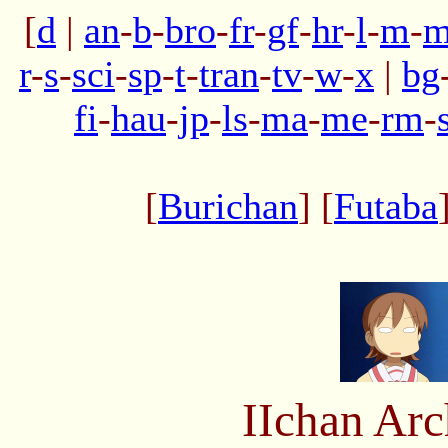
[
d
|
an
-
b
-
bro
-
fr
-
gf
-
hr
-
l
-
m
-
m
r
-
s
-
sci
-
sp
-
t
-
tran
-
tv
-
w
-
x
|
bg
fi
-
hau
-
jp
-
ls
-
ma
-
me
-
rm
-
[
Burichan
] [
Futaba
IIchan Ar