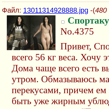
Файл:
13011314928888.jpg
-(
480
Спортаку
No.4375
Привет, Спо
всего 56 кг веса. Хочу 
Дома чаще всего есть в
утром. Обмазываюсь м
перекусами, причем ем 
быть уже жирным ублюд