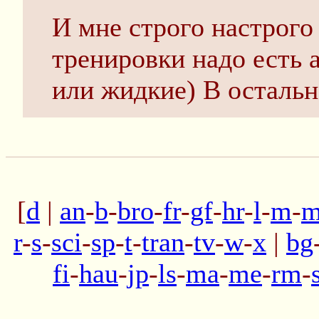
И мне строго настрого 
тренировки надо есть 
или жидкие) В остальн
[
d
|
an
-
b
-
bro
-
fr
-
gf
-
hr
-
l
-
m
-
m
r
-
s
-
sci
-
sp
-
t
-
tran
-
tv
-
w
-
x
|
bg
fi
-
hau
-
jp
-
ls
-
ma
-
me
-
rm
-