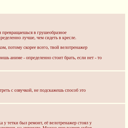
 и превращаешься в грушеобразное
еделенно лучше, чем сидеть в кресле.
хом, потому скорее всего, твой велотренажер
ишь аниме - определенно стоит брать, если нет - то
реть с озвучкой, не подскажешь способ это
 у тетки был ремонт, её велотренажер стоял у
 крутишь на автомате. Можно еще размер субов