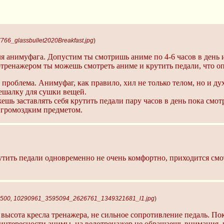
766_glassbullet2020Breakfast.jpg
)
я анимуфага. Допустим ты смотришь аниме по 4-6 часов в день
нажером ты можешь смотреть аниме и крутить педали, что опр
 проблема. Анимуфаг, как правило, хил не только телом, но и ду
ешалку для сушки вещей.
ешь заставлять себя крутить педали пару часов в день пока смотр
 громоздким предметом.
утить педали одновременно не очень комфортно, приходится смот
x500, 10290961_3595094_2626761_1349321681_l1.jpg
)
высота кресла тренажера, не сильное сопротивление педаль. Пока
 интересности анимы, на велотренажер не обращаешь внимания,