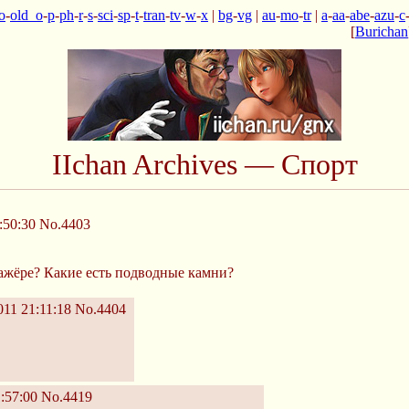
o
-
old_o
-
p
-
ph
-
r
-
s
-
sci
-
sp
-
t
-
tran
-
tv
-
w
-
x
|
bg
-
vg
|
au
-
mo
-
tr
|
a
-
aa
-
abe
-
azu
-
c
[
Burichan
IIchan Archives — Спорт
:50:30
No.4403
ажёре? Какие есть подводные камни?
11 21:11:18
No.4404
:57:00
No.4419