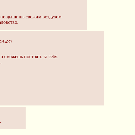
дно дышишь свежим воздухом.
аловство.
cle.jpg
)
о сможешь постоять за себя.
.
.