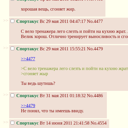
хорошая вещь, сгоняет жир.
>>
Спортакус
Вс 29 мая 2011 04:47:17
No.4477
С вело тренажера лего слезть и пойти на кухню жрат. А
Велик хорош. Отлично тренирует выносливость и сгон
>>
Спортакус
Вс 29 мая 2011 15:55:21
No.4479
>>4477
>С вело тренажера лего слезть и пойти на кухню жрат
>сгоняет жыр
Ты ведь шутишь?
>>
Спортакус
Вт 31 мая 2011 01:18:32
No.4486
>>4479
Не понял, что ты имеешь ввиду.
>>
Спортакус
Вт 14 июня 2011 21:41:58
No.4554