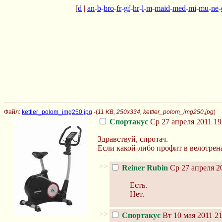
[
d
|
an
-
b
-
bro
-
fr
-
gf
-
hr
-
l
-
m
-
maid
-
med
-
mi
-
mu
-
ne
-
Файл:
kettler_polom_img250.jpg
-(
11 KB, 250x334, kettler_polom_img250.jpg
)
Спортакус
Ср 27 апреля 2011 19
Здравствуй, спротач.
Если какой-либо профит в велотрен
>>
Reiner Rubin
Ср 27 апреля 20
Есть.
Нет.
>>
Спортакус
Вт 10 мая 2011 21