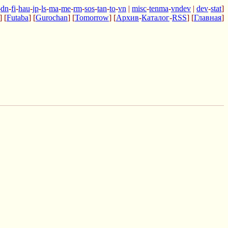
-
dn
-
fi
-
hau
-
jp
-
ls
-
ma
-
me
-
rm
-
sos
-
tan
-
to
-
vn
|
misc
-
tenma
-
vndev
|
dev
-
stat
]
] [
Futaba
] [
Gurochan
] [
Tomorrow
] [
Архив
-
Каталог
-
RSS
] [
Главная
]