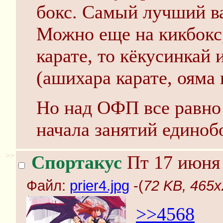
бокс. Самый лучший ва
Можно еще на кикбокс,
карате, то кёкусинкай 
(ашихара карате, ояма 
Но над ОФП все равно
начала занятий единоб
>>
Спортакус
Пт 17 июня 
Файл:
prier4.jpg
-(
72 KB, 465x2
>>4568