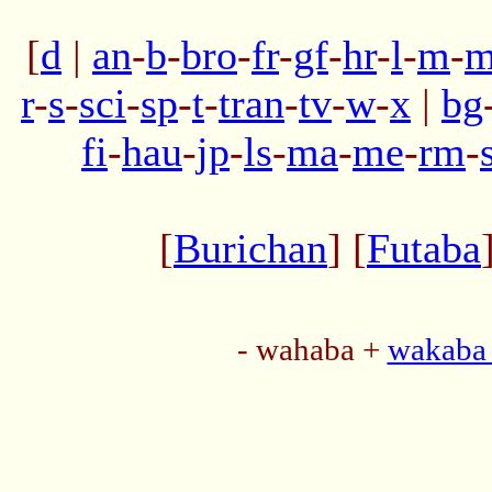
[
d
|
an
-
b
-
bro
-
fr
-
gf
-
hr
-
l
-
m
-
m
r
-
s
-
sci
-
sp
-
t
-
tran
-
tv
-
w
-
x
|
bg
fi
-
hau
-
jp
-
ls
-
ma
-
me
-
rm
-
[
Burichan
] [
Futaba
- wahaba +
wakaba 