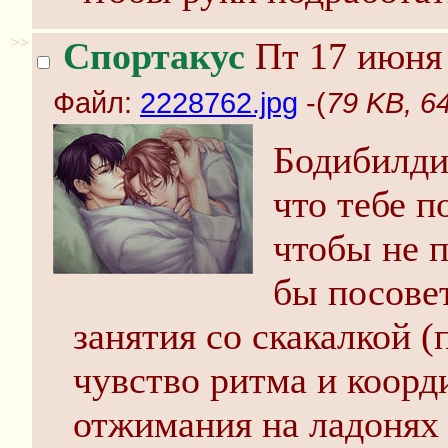
>>
Спортакус
Пт 17 июня 
Файл:
2228762.jpg
-(
79 KB, 6
Бодибилди
что тебе п
чтобы не п
бы посовет
занятия со скакалкой 
чувство ритма и коорд
отжимания на ладонях 