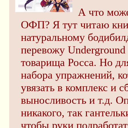
А что мож
ОФП? Я тут читаю кни
натуральному бодибил
перевожу Underground G
товарища Росса. Но дл
набора упражнений, ко
увязать в комплекс и с
выносливость и т.д. Оп
никакого, так гантельк
чтобы руки подработат