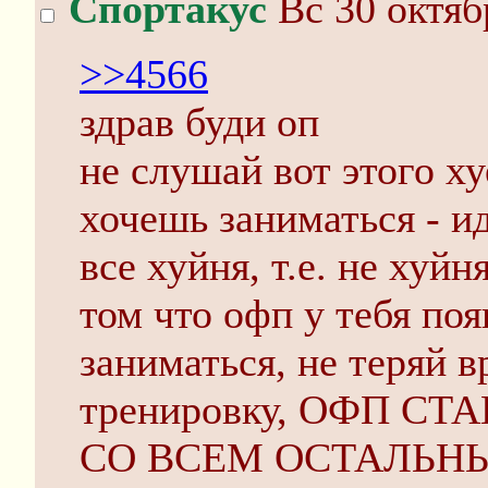
Спортакус
Вс 30 октяб
>>4566
здрав буди оп
не слушай вот этого х
хочешь заниматься - и
все хуйня, т.е. не хуйн
том что офп у тебя по
заниматься, не теряй в
тренировку, ОФП С
СО ВСЕМ ОСТАЛЬНЫМ,