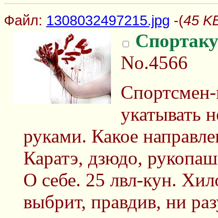
Файл:
1308032497215.jpg
-(
45 K
Спортаку
No.4566
Спортсмен-
укатывать 
руками. Какое направле
Каратэ, дзюдо, рукопа
О себе. 25 лвл-кун. Хил
выбрит, правдив, ни раз