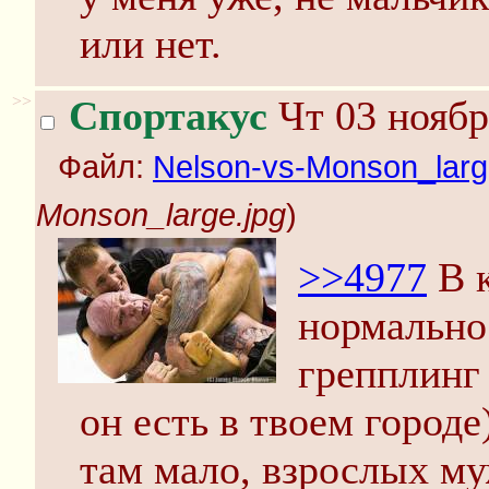
или нет.
>>
Спортакус
Чт 03 ноябр
Файл:
Nelson-vs-Monson_larg
Monson_large.jpg
)
>>4977
В к
нормально
грепплинг 
он есть в твоем город
там мало, взрослых му