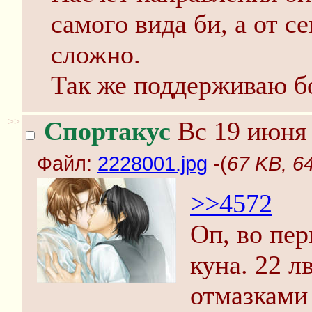
самого вида би, а от 
сложно.
Так же поддерживаю бо
>>
Спортакус
Вс 19 июня 
Файл:
2228001.jpg
-(
67 KB, 6
>>4572
Оп, во пе
куна. 22 л
отмазками