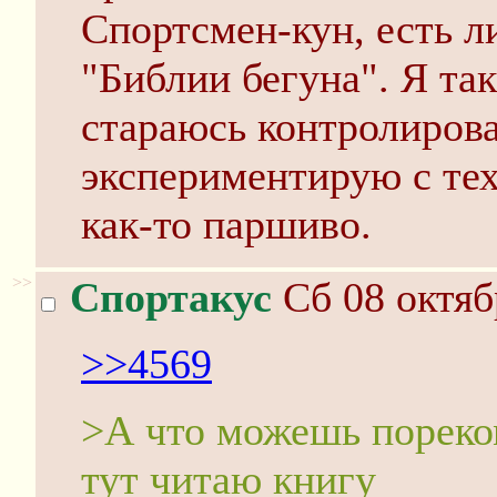
Спортсмен-кун, есть л
"Библии бегуна". Я та
стараюсь контролирова
экспериментирую с тех
как-то паршиво.
>>
Спортакус
Сб 08 октяб
>>4569
>А что можешь пореко
тут читаю книгу