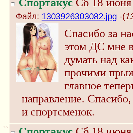
Спортакус
Сб 18 июня 
Файл:
1303926303082.jpg
-(
1
Спасибо за на
этом ДС мне в
думать над ка
прочими прыж
главное тепе
направление. Спасибо,
и спортсменок.
>>
Спортакус
Сб 18 июня 