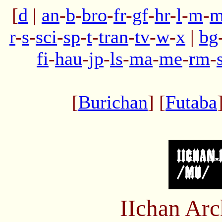
[
d
|
an
-
b
-
bro
-
fr
-
gf
-
hr
-
l
-
m
-
m
r
-
s
-
sci
-
sp
-
t
-
tran
-
tv
-
w
-
x
|
bg
fi
-
hau
-
jp
-
ls
-
ma
-
me
-
rm
-
[
Burichan
] [
Futaba
IIchan Ar