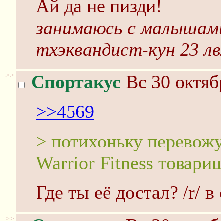
Ай да не пизди!
занимаюсь с малышами
тхэквандист-кун 23 лв
>>
Спортакус
Вс 30 октяб
>>4569
> потихоньку перевожу
Warrior Fitness товари
Где ты её достал? /r/ 
>>