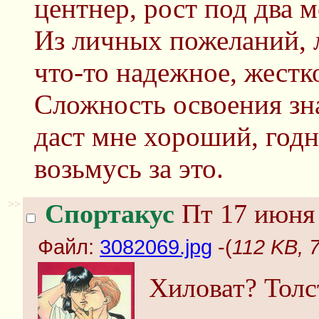
центнер, рост под два м
Из личных пожеланий, 
что-то надежное, жестк
Сложность освоения зна
даст мне хороший, годны
возьмусь за это.
>>
Спортакус
Пт 17 июня 
Файл:
3082069.jpg
-(
112 KB, 
Хиловат? Толс