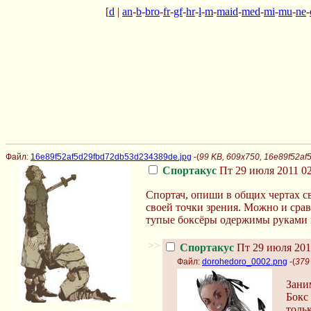
[
d
|
an
-
b
-
bro
-
fr
-
gf
-
hr
-
l
-
m
-
maid
-
med
-
mi
-
mu
-
ne
-
Файл:
16e89f52af5d29fbd72db53d234389de.jpg
-(
99 KB, 609x750, 16e89f52a
Спортакус
Пт 29 июля 2011 02
Спортач, опиши в общих чертах св
своей точки зрения. Можно и срав
тупые боксёры одержимы руками 
>>
Спортакус
Пт 29 июля 201
Файл:
dorohedoro_0002.png
-(
379
Заним
Бокс
толь