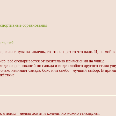
д спортивные соревнования
иль, не?
ов, если с нуля начинаешь, то это как раз то что надо. И, на мой
имер, всё оговаривается относительно применения на улице.
видео соревнований по саньда и видео любого другого стиля ушу,
олько начинает саньда, бокс или самбо - лучший выбор. В принц
 жёсткие.
к я понял - нельзя локти и колени, но можно тейкдауны.