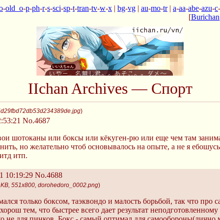
o
-
old_o
-
p
-
ph
-
r
-
s
-
sci
-
sp
-
t
-
tran
-
tv
-
w
-
x
|
bg
-
vg
|
au
-
mo
-
tr
|
a
-
aa
-
abe
-
azu
-
c
[
Burichan
IIchan Archives — Спорт
f5d29fbd72db53d234389de.jpg
)
:53:21
No.4687
ои шотоканы или боксы или кёкуген-рю или еще чем там занимаеш
нить, но желательно чтоб основывалось на опыте, а не я ебошус
итд итп.
1 10:19:29
No.4688
 KB, 551x800, dorohedoro_0002.png
)
ался только боксом, таэквондо и малость борьбой, так что про с
 хорош тем, что быстрее всего дает результат неподготовленному
ко не для пинков. Бокс - самый оптимал для самообороны(лично 