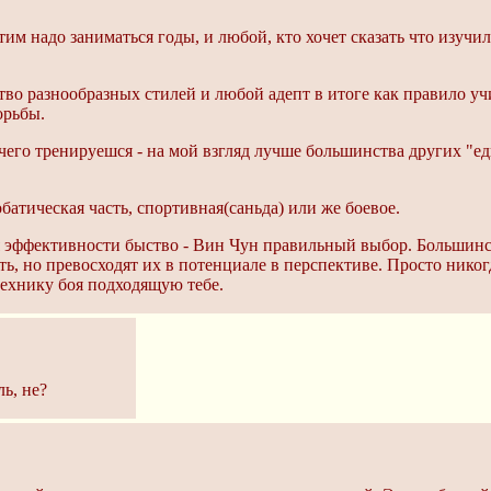
тим надо заниматься годы, и любой, кто хочет сказать что изучил
тво разнообразных стилей и любой адепт в итоге как правило уч
орьбы.
чего тренируешся - на мой взгляд лучше большинства других "ед
обатическая часть, спортивная(саньда) или же боевое.
ся эффективности быство - Вин Чун правильный выбор. Большин
ь, но превосходят их в потенциале в перспективе. Просто нико
технику боя подходящую тебе.
ь, не?