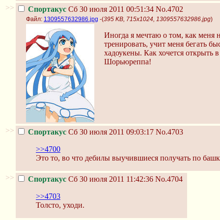
>>
Спортакус
Сб 30 июля 2011 00:51:34
No.4702
Файл:
1309557632986.jpg
-(
395 KB, 715x1024, 1309557632986.jpg
)
Иногда я мечтаю о том, как меня 
тренировать, учит меня бегать б
хадоукены. Как хочется открыть в
Шорьюреппа!
>>
Спортакус
Сб 30 июля 2011 09:03:17
No.4703
>>4700
Это то, во что дебилы выучившиеся получать по башке
>>
Спортакус
Сб 30 июля 2011 11:42:36
No.4704
>>4703
Толсто, уходи.