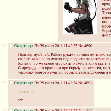
вряд
подо
Таек
цере
оппо
проф
Борь
физ.
>>
Спортакус
Пт 29 июля 2011 11:42:35
No.4690
Полгода муай-тай. Работа руками во многом заимствов
свалить можно, но нужно еще подойти на расстояние у
Колени - то же самое что локти, нужно в клин взять, 
С предыдущим оратором про борьбу не согласен, но за
ударнику борьбе научится, борец становится очень и
>>
Спортакус
Пт 29 июля 2011 11:42:54
No.4691
>в клинч
sfx
>>
Спортакус
Пт 29 июля 2011 13:28:55
No.4692