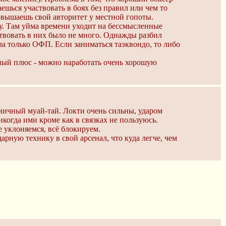
ешься участвовать в боях без правил или чем то
овышаешь свой авторитет у местной гопоты.
у. Там уйма времени уходит на бессмысленные
твовать в них было не много. Однажды разбил
а только ОФП. Если заниматься таэквондо, то либо
ный плюс - можно наработать очень хорошую
ноничный муай-тай. Локти очень сильны, ударом
когда ими кроме как в связках не пользуюсь.
е уклоняемся, всё блокируем.
арную технику в свой арсенал, что куда легче, чем