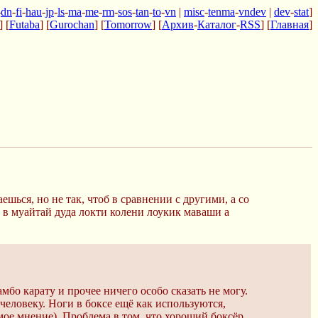
-
dn
-
fi
-
hau
-
jp
-
ls
-
ma
-
me
-
rm
-
sos
-
tan
-
to
-
vn
|
misc
-
tenma
-
vndev
|
dev
-
stat
]
] [
Futaba
] [
Gurochan
] [
Tomorrow
] [
Архив
-
Каталог
-
RSS
] [
Главная
]
ься, но не так, чтоб в сравнении с другими, а со
ь в муайтай дуда локти колени лоукик маваши а
амбо карату и прочее ничего особо сказать не могу.
 человеку. Ноги в боксе ещё как используются,
мое мнение). Проблема в том, что хороший боксёр