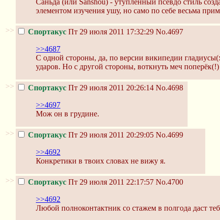
Саньда (или Sanshou) - утуплённый псевдо стиль соз
элементом изучения ушу, но само по себе весьма пр
>>
Спортакус
Пт 29 июля 2011 17:32:29
No.4697
>>4687
С одной стороны, да, по версии википедии гладиусы(
ударов. Но с другой стороны, воткнуть меч поперёк(!) 
>>
Спортакус
Пт 29 июля 2011 20:26:14
No.4698
>>4697
Мож он в грудине.
>>
Спортакус
Пт 29 июля 2011 20:29:05
No.4699
>>4692
Конкретики в твоих словах не вижу я.
>>
Спортакус
Пт 29 июля 2011 22:17:57
No.4700
>>4692
Любой полноконтактник со стажем в полгода даст теб