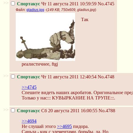
>>
Спортакус
Чт 11 августа 2011 10:59:59
No.4745
Файл:
gladius.jpg
-(
149 KB, 750x609, gladius.jpg
)
Так
реалистичнее, ftgj
>>
Спортакус
Чт 11 августа 2011 12:40:54
No.4748
>>4745
Спешите видеть наших акробатов. Оригинальное пред
Только у нас::: КУВЫРКАНИЕ НА ТРУПЕ:::.
>>
Спортакус
Сб 20 августа 2011 16:00:55
No.4788
>>4694
Не слушай этого
>>4695
пидора.
Саньда - кик с элементами, борьбы, да. Но