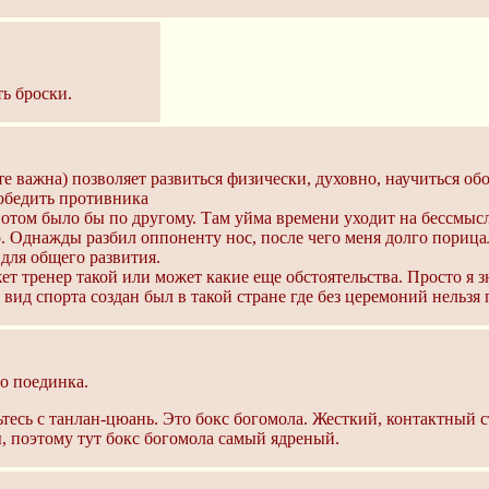
ть броски.
те важна) позволяет развиться физически, духовно, научиться об
обедить противника
отом было бы по другому. Там уйма времени уходит на бессмыс
о. Однажды разбил оппоненту нос, после чего меня долго пориц
для общего развития.
т тренер такой или может какие еще обстоятельства. Просто я 
вид спорта создан был в такой стране где без церемоний нельзя 
го поединка.
ьтесь с танлан-цюань. Это бокс богомола. Жесткий, контактный 
, поэтому тут бокс богомола самый ядреный.