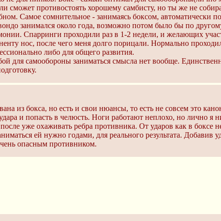
 ли сможет противостоять хорошему самбисту, но ты же не собира
бном. Самое сомнительное - занимаясь боксом, автоматически п
вондо занимался около года, возможно потом было бы по другом
монии. Спарринги проходили раз в 1-2 недели, и желающих учас
ненту нос, после чего меня долго порицали. Нормально проходил
ессионально либо для общего развития.
бой для самообороны заниматься смысла нет вообще. Единствен
подготовку.
ана из бокса, но есть и свои нюансы, то есть не совсем это ка
дара и попасть в челюсть. Ноги работают неплохо, но лично я ни
а после уже охаживать ребра противника. От ударов как в боксе н
ниматься ей нужно годами, для реального результата. Добавив уд
 очень опасным противником.