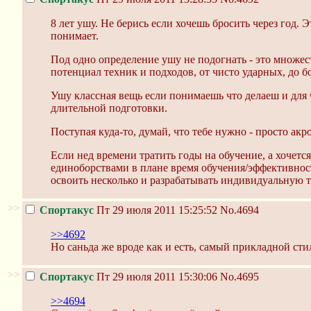
8 лет ушу. Не берись если хочешь бросить через год. Э
понимает.
Под одно определение ушу не подогнать - это множес
потенциал техник и подходов, от чисто ударных, до б
Ушу классная вещь если понимаешь что делаеш и для 
длительной подготовки.
Поступая куда-то, думай, что тебе нужно - просто акр
Если нед времени тратить годы на обучение, а хочет
единоборствами в плане время обучения/эффективност
освоить несколько и разрабатывать индивидуальную 
>>
Спортакус
Пт 29 июля 2011 15:25:52
No.4694
>>4692
Но саньда же вроде как и есть, самый прикладной стил
>>
Спортакус
Пт 29 июля 2011 15:30:06
No.4695
>>4694