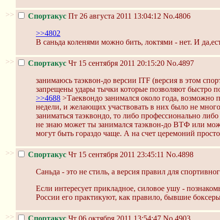
>>
Спортакус
Пт 26 августа 2011 13:04:12
No.4806
>>4802
В саньда коленями можно бить, локтями - нет. И да,ес
>>
Спортакус
Чт 15 сентября 2011 20:15:20
No.4897
занимаюсь таэквон-до версии ITF (версия в этом спор
запрещены удары тычки которые позволяют быстро п
>>4688
>Таеквондо занимался около года, возможно п
недели, и желающих участвовать в них было не мног
заниматься таэквондо, то либо профессионально либо 
не знаю может ты занимался таэквон-до ВТФ или може
могут быть гораздо чаще. А на счет церемоний просто 
>>
Спортакус
Чт 15 сентября 2011 23:45:11
No.4898
Саньда - это не стиль, а версия правил для спортивно
Если интересует прикладное, силовое ушу - познаком
России его практикуют, как правило, бывшие боксеры
>>
Спортакус
Чт 06 октября 2011 13:54:47
No.4903