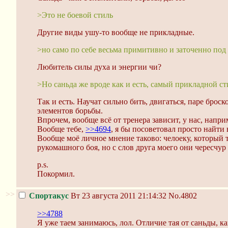
>Это не боевой стиль
Другие виды ушу-то вообще не прикладные.
>но само по себе весьма примитивно и заточенно по
Любитель силы духа и энергии чи?
>Но саньда же вроде как и есть, самый прикладной ст
Так и есть. Научат сильно бить, двигаться, паре броск
элементов борьбы.
Впрочем, вообще всё от тренера зависит, у нас, напр
Вообще тебе,
>>4694
, я бы посоветовал просто найти 
Вообще моё личное мнение таково: челоеку, который т
рукомашного боя, но с слов друга моего они чересчур
p.s.
Покормил.
>>
Спортакус
Вт 23 августа 2011 21:14:32
No.4802
>>4788
Я уже таем занимаюсь, лол. Отличие тая от саньды, ка