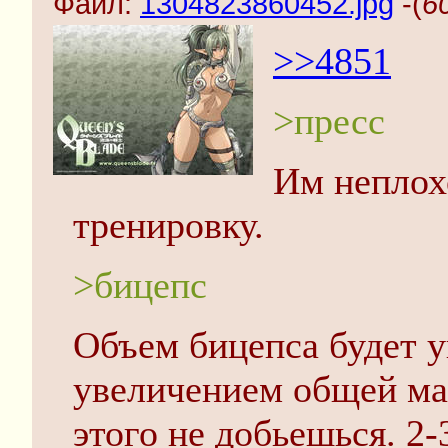
Файл:
1304823860452.jpg
-(
6
>>4851
>пресс
Им неплох
тренировку.
>бицепс
Объем бицепса будет у
увеличением общей мас
этого не добьешься. 2