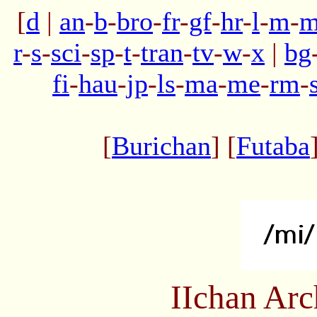
[
d
|
an
-
b
-
bro
-
fr
-
gf
-
hr
-
l
-
m
-
m
r
-
s
-
sci
-
sp
-
t
-
tran
-
tv
-
w
-
x
|
bg
fi
-
hau
-
jp
-
ls
-
ma
-
me
-
rm
-
[
Burichan
] [
Futaba
IIchan Ar