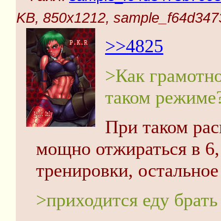
KB, 850x1212, sample_f64d347
>>4825
>Как грамотно
таком режиме
При таком рас
мощно отжираться в 6, 
тренировки, остальное
>приходится еду брать