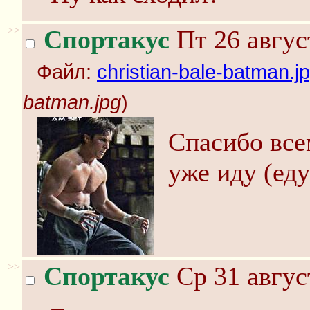
>>
Спортакус
Пт 26 авгус
Файл:
christian-bale-batman.j
batman.jpg
)
Спасибо всем
уже иду (еду
>>
Спортакус
Ср 31 авгус