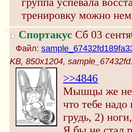
группа успевала восст
тренировку можно нем
>>
Спортакус
Сб 03 сентя
Файл:
sample_67432fd189fa33
KB, 850x1204, sample_67432fd
>>4846
Мышцы же не 
что тебе надо
грудь, 2) ноги,
Я бы не стал 