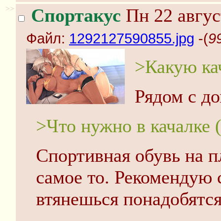
>>
Спортакус
Пн 22 авгус
Файл:
1292127590855.jpg
-(
9
>Какую ка
Рядом с д
>Что нужно в качалке (
Спортивная обувь на п
самое то. Рекомендую с
втянешься понадобятся 