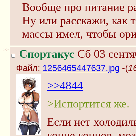
Вообще про питание ра
Ну или расскажи, как 
массы имел, чтобы ор
>>
Спортакус
Сб 03 сентя
Файл:
1256465447637.jpg
-(
1
>>4844
>Испортится же.
Если нет холодиль
конце концов, мо