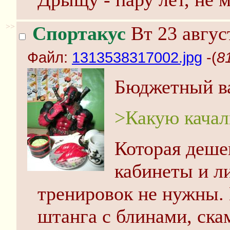
>>
Спортакус
Вт 23 авгус
Файл:
1313538317002.jpg
-(
8
Бюджетный ва
>Какую качал
Которая деше
кабинеты и л
тренировок не нужны. 
штанга с блинами, ска