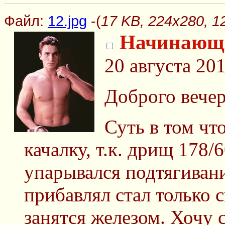
Файл:
12.jpg
-(
17 KB, 224x280, 12
Начинающе
20 августа 20
Доброго вечер
Суть в том чт
качалку, т.к. дрищ 178/6
упарывался подтягивани
прибавлял стал только 
занятся железом. Хочу 