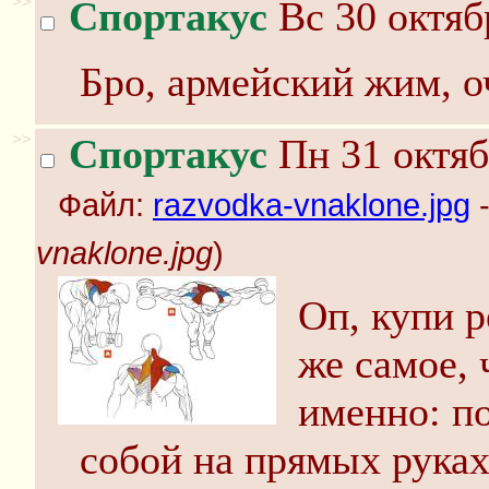
>>
Спортакус
Вс 30 октяб
Бро, армейский жим, о
>>
Спортакус
Пн 31 октяб
Файл:
razvodka-vnaklone.jpg
-
vnaklone.jpg
)
Оп, купи р
же самое, 
именно: п
собой на прямых руках,