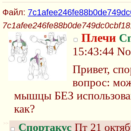
Файл:
7c1afee246fe88b0de749dc0
7c1afee246fe88b0de749dc0cbf181
Плечи
С
15:43:44
No
Привет, спо
вопрос: мож
мышцы БЕЗ использован
как?
>>
Спортакус
Пт 21 октяб