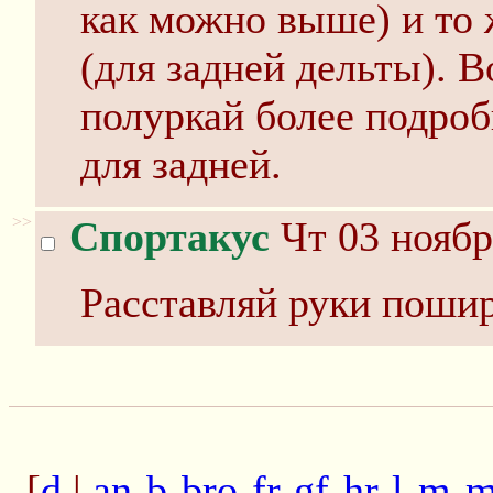
как можно выше) и то 
(для задней дельты). 
полуркай более подроб
для задней.
>>
Спортакус
Чт 03 ноябр
Расставляй руки пошир
[
d
|
an
-
b
-
bro
-
fr
-
gf
-
hr
-
l
-
m
-
m