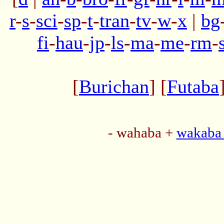
r
-
s
-
sci
-
sp
-
t
-
tran
-
tv
-
w
-
x
|
bg
fi
-
hau
-
jp
-
ls
-
ma
-
me
-
rm
-
[
Burichan
] [
Futaba
- wahaba +
wakaba 