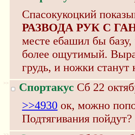
Спасокукоцкий показы
РАЗВОДА РУК С Г
месте ебашил бы базу, 
более ощутимый. Вырас
грудь, и ножки станут 
>>
Спортакус
Сб 22 октяб
>>4930
ок, можно попо
Подтягивания пойдут?
>>