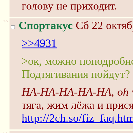
голову не приходит.
>>
Спортакус
Сб 22 октяб
>>4931
>ок, можно поподробне
Подтягивания пойдут?
HA-HA-HA-HA-HA, oh 
тяга, жим лёжа и прис
http://2ch.so/fiz_faq.ht