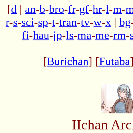
[
d
|
an
-
b
-
bro
-
fr
-
gf
-
hr
-
l
-
m
-
m
r
-
s
-
sci
-
sp
-
t
-
tran
-
tv
-
w
-
x
|
bg
fi
-
hau
-
jp
-
ls
-
ma
-
me
-
rm
-
[
Burichan
] [
Futaba
IIchan Ar