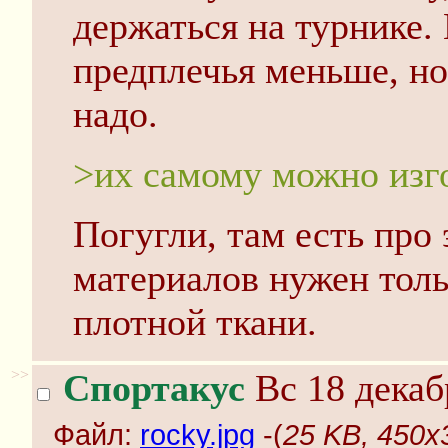
держаться на турнике. 
предплечья меньше, но
надо.
>их самому можно изг
Погугли, там есть про 
материалов нужен толь
плотной ткани.
>>
Спортакус
Вс 18 декаб
Файл:
rocky.jpg
-(
25 KB, 450x3