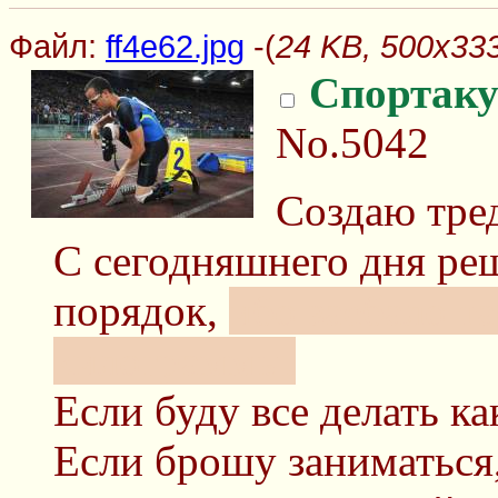
Файл:
ff4e62.jpg
-(
24 KB, 500x333
Спортаку
No.5042
Создаю тре
С сегодняшнего дня реш
порядок,
ибо заебало т
килограммы.
Если буду все делать ка
Если брошу заниматься,