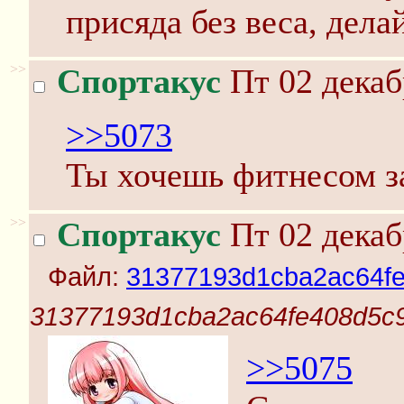
присяда без веса, дела
>>
Спортакус
Пт 02 декаб
>>5073
Ты хочешь фитнесом з
>>
Спортакус
Пт 02 декаб
Файл:
31377193d1cba2ac64fe
31377193d1cba2ac64fe408d5c9
>>5075