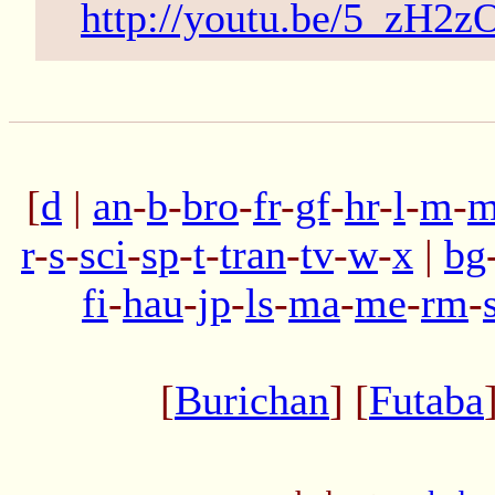
http://youtu.be/5_zH2
[
d
|
an
-
b
-
bro
-
fr
-
gf
-
hr
-
l
-
m
-
m
r
-
s
-
sci
-
sp
-
t
-
tran
-
tv
-
w
-
x
|
bg
fi
-
hau
-
jp
-
ls
-
ma
-
me
-
rm
-
[
Burichan
] [
Futaba