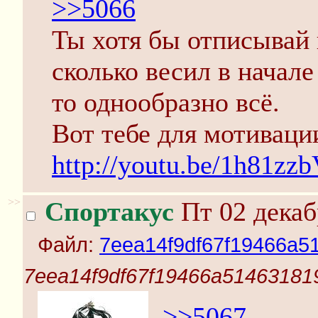
>>5066
Ты хотя бы отписывай 
сколько весил в начале 
то однообразно всё.
Вот тебе для мотиваци
http://youtu.be/1h81zz
>>
Спортакус
Пт 02 декаб
Файл:
7eea14f9df67f19466a5
7eea14f9df67f19466a51463181
>>5067