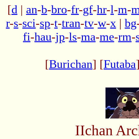
[
d
|
an
-
b
-
bro
-
fr
-
gf
-
hr
-
l
-
m
-
m
r
-
s
-
sci
-
sp
-
t
-
tran
-
tv
-
w
-
x
|
bg
fi
-
hau
-
jp
-
ls
-
ma
-
me
-
rm
-
[
Burichan
] [
Futaba
IIchan Ar