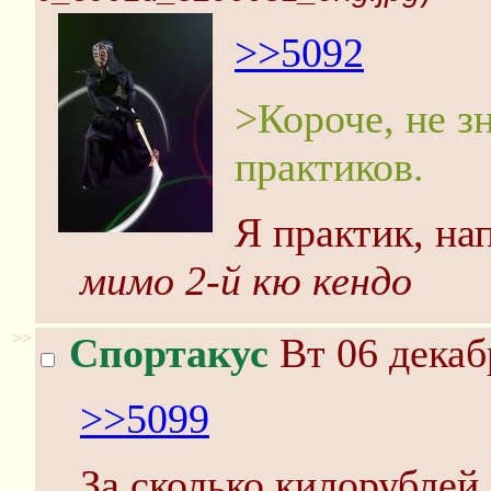
>>5092
>Короче, не з
практиков.
Я практик, на
мимо 2-й кю кендо
>>
Спортакус
Вт 06 декаб
>>5099
За сколько килорубле