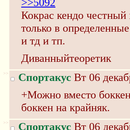
>>5092
Кокрас кендо честный 
только в определенные
и тд и тп.
Диванныйтеоретик
>>
Спортакус
Вт 06 декаб
+Можно вместо боккена
боккен на крайняк.
>>
Спортакус
Вт 06 декаб