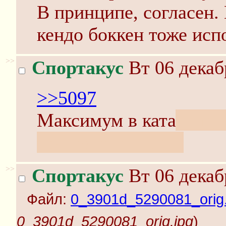
В принципе, согласен.
кендо боккен тоже исп
>>
Спортакус
Вт 06 декаб
>>5097
Максимум в ката
правд
только ката и есть
>>
Спортакус
Вт 06 декаб
Файл:
0_3901d_5290081_orig.
0_3901d_5290081_orig.jpg
)