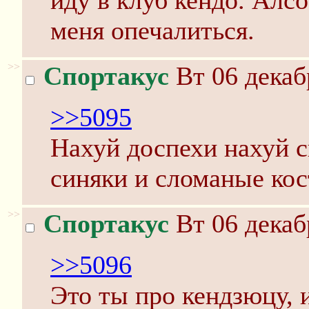
иду в клуб кендо. Алсо
меня опечалиться.
>>
Спортакус
Вт 06 декаб
>>5095
Нахуй доспехи нахуй с
синяки и сломаные кос
>>
Спортакус
Вт 06 декаб
>>5096
Это ты про кендзюцу, 