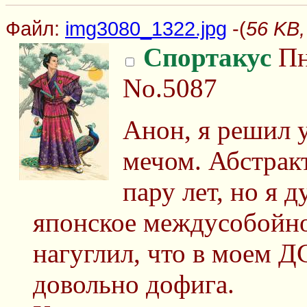
Файл:
img3080_1322.jpg
-(
56 KB,
Спортакус
Пн
No.5087
Анон, я решил 
мечом. Абстрак
пару лет, но я д
японское междусобойно
нагуглил, что в моем Д
довольно дофига.