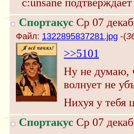
с:unsane подтверждает
>>
Спортакус
Ср 07 декаб
Файл:
1322895837281.jpg
-(
3
>>5101
Ну не думаю, 
волнует не уб
Нихуя у тебя 
>>
Спортакус
Ср 07 декаб