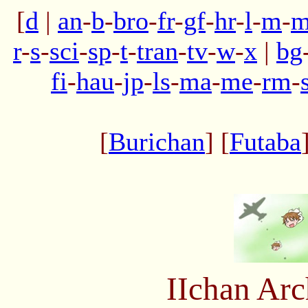
[
d
|
an
-
b
-
bro
-
fr
-
gf
-
hr
-
l
-
m
-
m
r
-
s
-
sci
-
sp
-
t
-
tran
-
tv
-
w
-
x
|
bg
fi
-
hau
-
jp
-
ls
-
ma
-
me
-
rm
-
[
Burichan
] [
Futaba
IIchan Ar