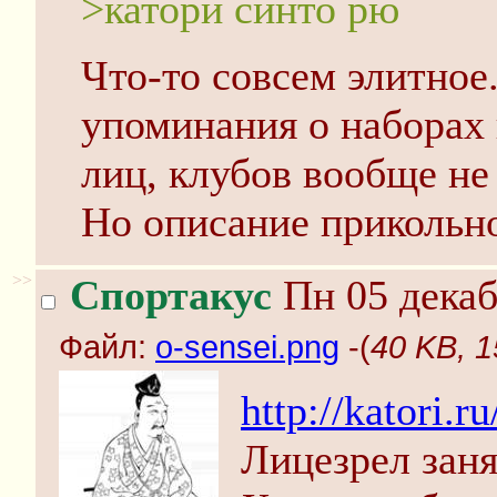
>катори синто рю
Что-то совсем элитное
упоминания о наборах 
лиц, клубов вообще не
Но описание прикольно
>>
Спортакус
Пн 05 декаб
Файл:
o-sensei.png
-(
40 KB, 1
http://katori.ru
Лицезрел заня