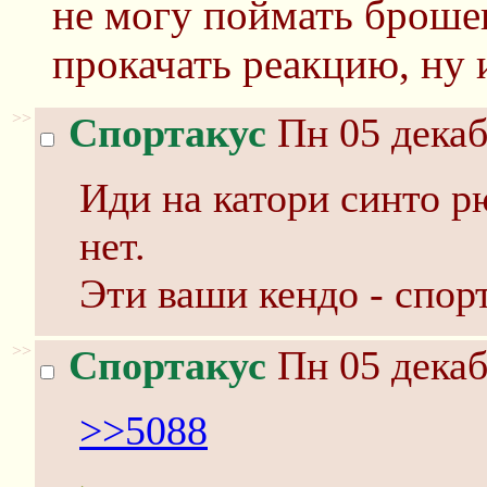
не могу поймать броше
прокачать реакцию, ну 
>>
Спортакус
Пн 05 декаб
Иди на катори синто р
нет.
Эти ваши кендо - спор
>>
Спортакус
Пн 05 декаб
>>5088