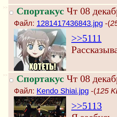
>>
Спортакус
Чт 08 декаб
Файл:
1281417436843.jpg
-(
2
>>5111
Рассказыв
>>
Спортакус
Чт 08 декаб
Файл:
Kendo Shiai.jpg
-(
125 K
>>5113