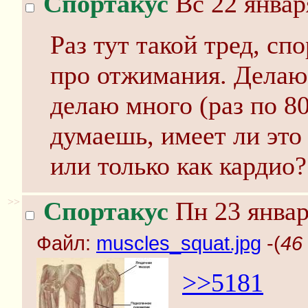
Спортакус
Вс 22 январ
Раз тут такой тред, сп
про отжимания. Делаю 
делаю много (раз по 80
думаешь, имеет ли эт
или только как кардио?
>>
Спортакус
Пн 23 январ
Файл:
muscles_squat.jpg
-(
46
>>5181