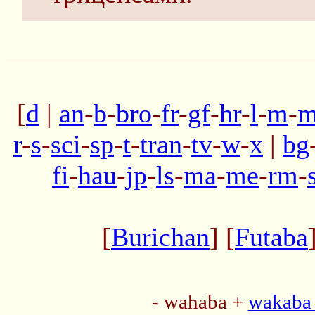
[
d
|
an
-
b
-
bro
-
fr
-
gf
-
hr
-
l
-
m
-
m
r
-
s
-
sci
-
sp
-
t
-
tran
-
tv
-
w
-
x
|
bg
fi
-
hau
-
jp
-
ls
-
ma
-
me
-
rm
-
[
Burichan
] [
Futaba
- wahaba +
wakaba 