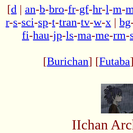
[
d
|
an
-
b
-
bro
-
fr
-
gf
-
hr
-
l
-
m
-
m
r
-
s
-
sci
-
sp
-
t
-
tran
-
tv
-
w
-
x
|
bg
fi
-
hau
-
jp
-
ls
-
ma
-
me
-
rm
-
[
Burichan
] [
Futaba
IIchan Ar