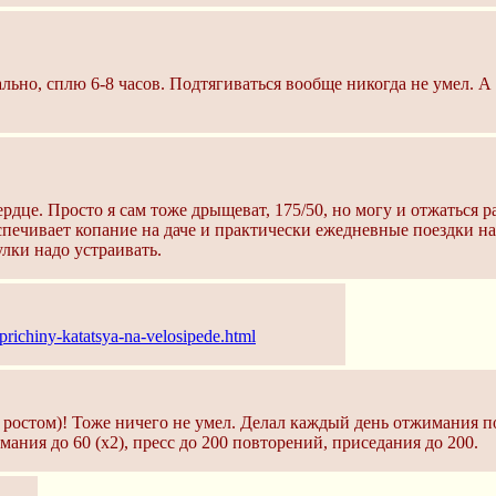
льно, сплю 6-8 часов. Подтягиваться вообще никогда не умел. А
це. Просто я сам тоже дрыщеват, 175/50, но могу и отжаться раз
еспечивает копание на даче и практически ежедневные поездки на
улки надо устраивать.
prichiny-katatsya-na-velosipede.html
й ростом)! Тоже ничего не умел. Делал каждый день отжимания п
ания до 60 (x2), пресс до 200 повторений, приседания до 200.