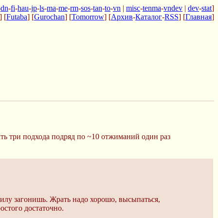
-
dn
-
fi
-
hau
-
jp
-
ls
-
ma
-
me
-
rm
-
sos
-
tan
-
to
-
vn
|
misc
-
tenma
-
vndev
|
dev
-
stat
]
] [
Futaba
] [
Gurochan
] [
Tomorrow
] [
Архив
-
Каталог
-
RSS
] [
Главная
]
ать три подхода подряд по ~10 отжиманий один раз
илу загонишь. Жрать надо хорошо, высыпаться,
ростого достаточно.