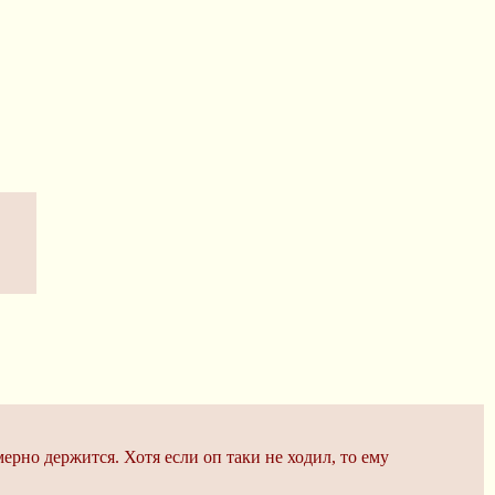
мерно держится. Хотя если оп таки не ходил, то ему