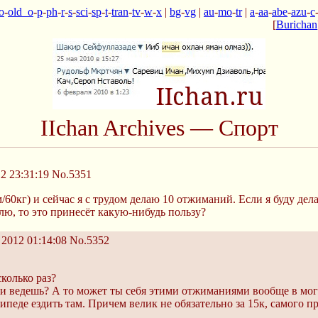
o
-
old_o
-
p
-
ph
-
r
-
s
-
sci
-
sp
-
t
-
tran
-
tv
-
w
-
x
|
bg
-
vg
|
au
-
mo
-
tr
|
a
-
aa
-
abe
-
azu
-
c
[
Burichan
IIchan Archives — Спорт
2 23:31:19
No.5351
60кг) и сейчас я с трудом делаю 10 отжиманий. Если я буду дел
елю, то это принесёт какую-нибудь пользу?
2012 01:14:08
No.5352
колько раз?
ни ведешь? А то может ты себя этими отжиманиями вообще в мог
сипеде ездить там. Причем велик не обязательно за 15к, самого п