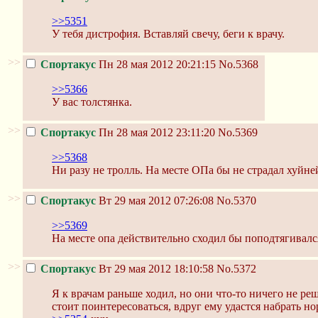
>>5351
У тебя дистрофия. Вставляй свечу, беги к врачу.
>>
Спортакус
Пн 28 мая 2012 20:21:15
No.5368
>>5366
У вас толстянка.
>>
Спортакус
Пн 28 мая 2012 23:11:20
No.5369
>>5368
Ни разу не тролль. На месте ОПа бы не страдал хуйне
>>
Спортакус
Вт 29 мая 2012 07:26:08
No.5370
>>5369
На месте опа действительно сходил бы поподтягивалс
>>
Спортакус
Вт 29 мая 2012 18:10:58
No.5372
Я к врачам раньше ходил, но они что-то ничего не реш
стоит поинтересоваться, вдруг ему удастся набрать н