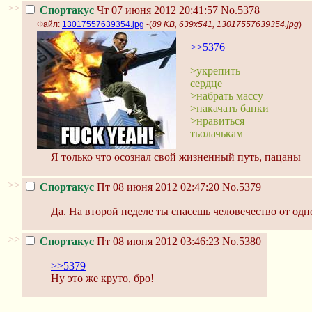
>>
Спортакус
Чт 07 июня 2012 20:41:57
No.5378
Файл:
13017557639354.jpg
-(
89 KB, 639x541, 13017557639354.jpg
)
>>5376
>укрепить
сердце
>набрать массу
>накачать банки
>нравиться
тьолачькам
Я только что осознал свой жизненный путь, пацаны
>>
Спортакус
Пт 08 июня 2012 02:47:20
No.5379
Да. На второй неделе ты спасешь человечество от одн
>>
Спортакус
Пт 08 июня 2012 03:46:23
No.5380
>>5379
Ну это же круто, бро!