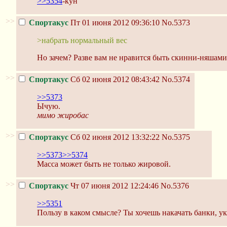
>>5354
-кун
>>
Спортакус
Пт 01 июня 2012 09:36:10
No.5373
>набрать нормальный вес
Но зачем? Разве вам не нравится быть скинни-няшами
>>
Спортакус
Сб 02 июня 2012 08:43:42
No.5374
>>5373
Ычую.
мимо жиробас
>>
Спортакус
Сб 02 июня 2012 13:32:22
No.5375
>>5373
>>5374
Масса может быть не только жировой.
>>
Спортакус
Чт 07 июня 2012 12:24:46
No.5376
>>5351
Пользу в каком смысле? Ты хочешь накачать банки, ук