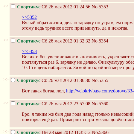
>>
Спортакус
Сб 26 мая 2012 01:24:56
No.5353
>>5352
Вялый образ жизни, делаю зарядку по утрам, ем норма
этому ведь труднее всего привыкнуть, да и некогда.
>>
Спортакус
Сб 26 мая 2012 01:32:32
No.5354
>>5353
Велик и бег увеличивают выносливость, укрепляют серд
подтянуться раз 6, зарядку не делаю. Физкультуру об
10-15 в день набирается. Зимой по крайней мере прог
>>
Спортакус
Сб 26 мая 2012 01:36:30
No.5355
Вот такая ботва, лол,
http://velokrivbass.com/zdorove/33-
>>
Спортакус
Сб 26 мая 2012 23:57:08
No.5360
Бро, я таким же был два года назад (только невысоки
повторял ещё раз. Примерно за три месяца довёл отжим
>>
Спортакус
Пн 28 мая 2012 11:35:12
No.5366