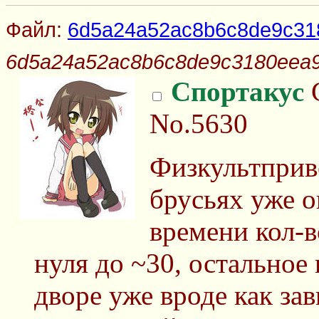
Файл:
6d5a24a52ac8b6c8de9c31
6d5a24a52ac8b6c8de9c3180eea9
Спортакус
С
No.5630
Физкультприв
брусьях уже о
времени кол-в
нуля до ~30, остальное 
дворе уже вроде как за