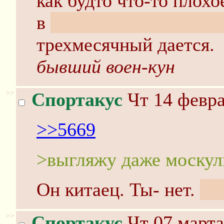
как будто что-то плохо
в
местах не столь отд
трехмесячный дается.
бывший воен-кун
>>
Спортакус
Чт 14 февра
>>5669
>выгляжу даже москул
Он китаец. Ты- нет.
На
>>
Спортакус
Чт 07 марта