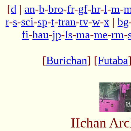
[
d
|
an
-
b
-
bro
-
fr
-
gf
-
hr
-
l
-
m
-
m
r
-
s
-
sci
-
sp
-
t
-
tran
-
tv
-
w
-
x
|
bg
fi
-
hau
-
jp
-
ls
-
ma
-
me
-
rm
-
[
Burichan
] [
Futaba
IIchan Ar