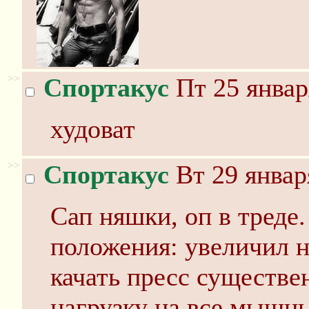
>>
Спортакус
Пт 25 январ
худоват
>>
Спортакус
Вт 29 январ
Сап няшки, оп в треде
положения: увеличил н
качать пресс существе
нагрузку на все мышцы,