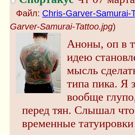
Файл:
Chris-Garver-Samurai-T
Garver-Samurai-Tattoo.jpg
)
Аноны, оп в 
идею становл
мысль сделать
типа пика. Я 
вообще глупо,
перед тян. Слышал что
временные татуировки