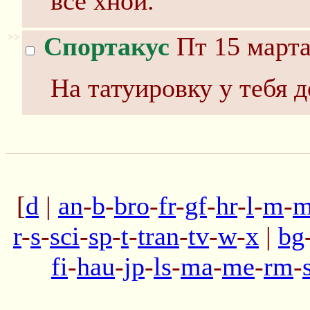
все хной.
>>
Спортакус
Пт 15 марта
На татуировку у тебя де
[
d
|
an
-
b
-
bro
-
fr
-
gf
-
hr
-
l
-
m
-
m
r
-
s
-
sci
-
sp
-
t
-
tran
-
tv
-
w
-
x
|
bg
fi
-
hau
-
jp
-
ls
-
ma
-
me
-
rm
-