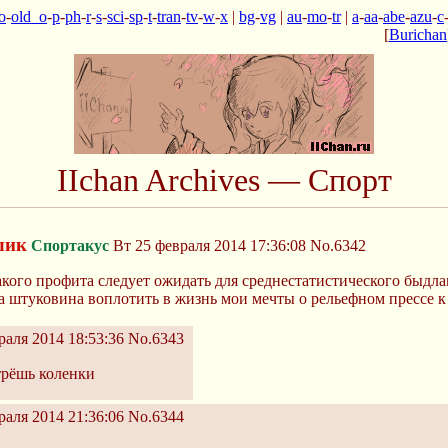
o
-
old_o
-
p
-
ph
-
r
-
s
-
sci
-
sp
-
t
-
tran
-
tv
-
w
-
x
|
bg
-
vg
|
au
-
mo
-
tr
|
a
-
aa
-
abe
-
azu
-
c
[
Burichan
IIchan Archives — Спорт
лик
Спортакус
Вт 25 февраля 2014 17:36:08
No.6342
ого профита следует ожидать для среднестатистического быдлана
а штуковина воплотить в жизнь мои мечты о рельефном прессе к
аля 2014 18:53:36
No.6343
трёшь коленки
аля 2014 21:36:06
No.6344