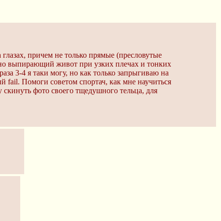
 глазах, причем не только прямые (пресловутые
ьно выпирающий живот при узких плечах и тонких
аза 3-4 я таки могу, но как только запрыгиваю на
 fail. Помоги советом спортач, как мне научиться
у скинуть фото своего тщедушного тельца, для