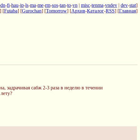
-
dn
-
fi
-
hau
-
jp
-
ls
-
ma
-
me
-
rm
-
sos
-
tan
-
to
-
vn
|
misc
-
tenma
-
vndev
|
dev
-
stat
]
] [
Futaba
] [
Gurochan
] [
Tomorrow
] [
Архив
-
Каталог
-
RSS
] [
Главная
]
, задрачивая сабж 2-3 раза в неделю в течении
 лету?