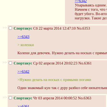
>>6342
Упарываясь одним л
Начнем с того, что
будет убого. Во-вт
нагрузки. Такие дел
>>
Спортакус
Сб 22 марта 2014 12:47:10
No.6353
>>6343
> коленки
Колени для девочек. Нужно делать на носках с прям
>>
Спортакус
Ср 02 апреля 2014 20:02:23
No.6361
>>6342
>Нужно делать на носках с прямыми ногами
Один знакомый кун так с дуру разбил себе нюхательн
>>
Спортакус
Чт 03 апреля 2014 00:00:52
No.6363
>>6361