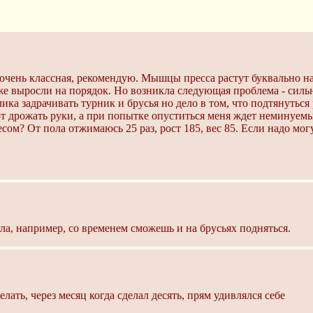
 очень классная, рекомендую. Мышцы пресса растут буквально на
же выросли на порядок. Но возникла следующая проблема - сил
ка задрачивать турник и брусья но дело в том, что подтянуться р
ют дрожать руки, а при попытке опуститься меня ждет неминуемый
сом? От пола отжимаюсь 25 раз, рост 185, вес 85. Если надо мог
ла, например, со временем сможешь и на брусьях подняться.
елать, через месяц когда сделал десять, прям удивлялся себе