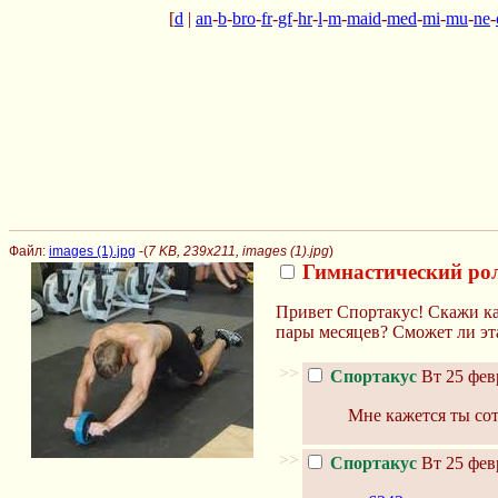
[
d
|
an
-
b
-
bro
-
fr
-
gf
-
hr
-
l
-
m
-
maid
-
med
-
mi
-
mu
-
ne
-
Файл:
images (1).jpg
-(
7 KB, 239x211, images (1).jpg
)
Гимнастический ро
Привет Спортакус! Скажи как
пары месяцев? Сможет ли эт
>>
Спортакус
Вт 25 февр
Мне кажется ты со
>>
Спортакус
Вт 25 февр