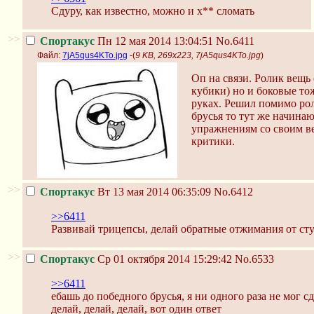
Сдуру, как известно, можно и х** сломать
>>
Спортакус
Пн 12 мая 2014 13:04:51
No.6411
Файл:
7jA5qus4KTo.jpg
-(
9 KB, 269x223, 7jA5qus4KTo.jpg
)
Оп на связи. Ролик вещь
кубики) но и боковые то
руках. Решил помимо роли
брусья то тут же начина
упражнениям со своим ве
критики.
>>
Спортакус
Вт 13 мая 2014 06:35:09
No.6412
>>6411
Развивай трицепсы, делай обратные отжимания от сту
>>
Спортакус
Ср 01 октября 2014 15:29:42
No.6533
>>6411
ебашь до победного брусья, я ни одного раза не мог сд
делай, делай, делай, вот один ответ