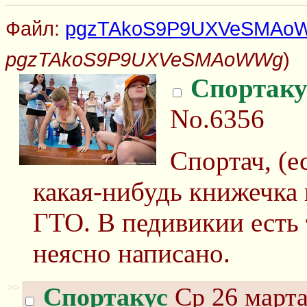
Файл:
pgzTAkoS9P9UXVeSMAo
pgzTAkoS9P9UXVeSMAoWWg
)
Спортаку
No.6356
Спортач, (е
какая-нибудь книжечка
ГТО. В педивикии есть 
неясно написано.
>>
Спортакус
Ср 26 марта