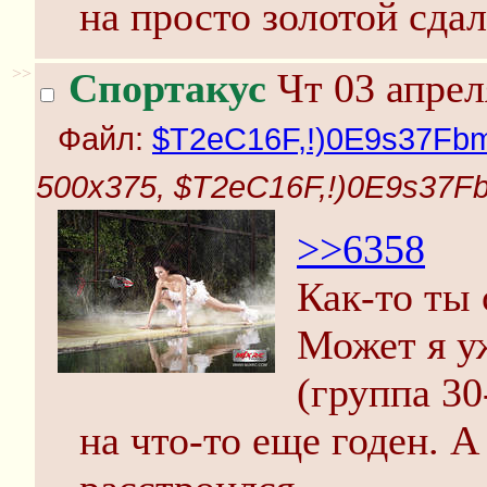
на просто золотой сдал
>>
Спортакус
Чт 03 апрел
Файл:
$T2eC16F,!)0E9s37Fb
500x375, $T2eC16F,!)0E9s37
>>6358
Как-то ты
Может я уж
(группа 30
на что-то еще годен. А