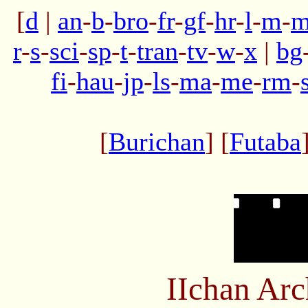
[
d
|
an
-
b
-
bro
-
fr
-
gf
-
hr
-
l
-
m
-
m
r
-
s
-
sci
-
sp
-
t
-
tran
-
tv
-
w
-
x
|
bg
fi
-
hau
-
jp
-
ls
-
ma
-
me
-
rm
-
[
Burichan
] [
Futaba
IIchan Ar