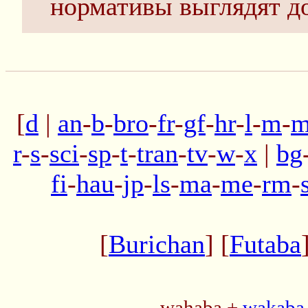
нормативы выглядят до
[
d
|
an
-
b
-
bro
-
fr
-
gf
-
hr
-
l
-
m
-
m
r
-
s
-
sci
-
sp
-
t
-
tran
-
tv
-
w
-
x
|
bg
fi
-
hau
-
jp
-
ls
-
ma
-
me
-
rm
-
[
Burichan
] [
Futaba
- wahaba +
wakaba 