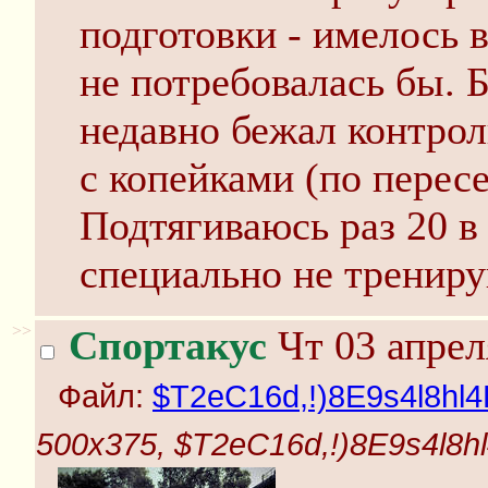
подготовки - имелось в
не потребовалась бы. Б
недавно бежал контрол
с копейками (по перес
Подтягиваюсь раз 20 в
специально не тренирую
>>
Спортакус
Чт 03 апрел
Файл:
$T2eC16d,!)8E9s4l8hl
500x375, $T2eC16d,!)8E9s4l8h