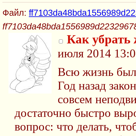
Файл:
ff7103da48bda1556989d22
ff7103da48bda1556989d22329678
Как убрать
июля 2014 13:0
Всю жизнь был 
Год назад зако
совсем неподв
достаточно быстро выро
вопрос: что делать, чт