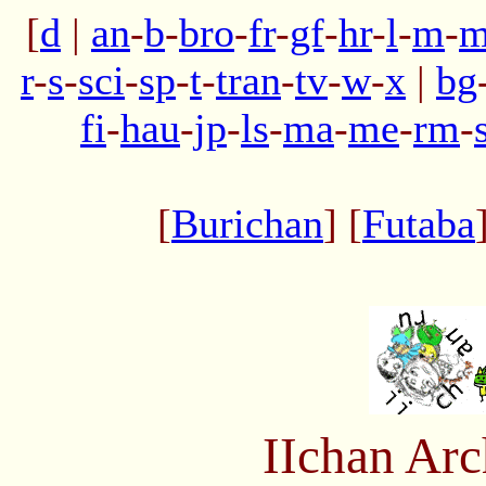
[
d
|
an
-
b
-
bro
-
fr
-
gf
-
hr
-
l
-
m
-
m
r
-
s
-
sci
-
sp
-
t
-
tran
-
tv
-
w
-
x
|
bg
fi
-
hau
-
jp
-
ls
-
ma
-
me
-
rm
-
[
Burichan
] [
Futaba
IIchan Ar