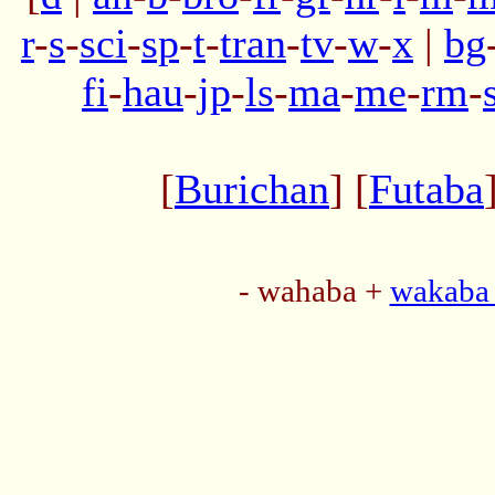
r
-
s
-
sci
-
sp
-
t
-
tran
-
tv
-
w
-
x
|
bg
fi
-
hau
-
jp
-
ls
-
ma
-
me
-
rm
-
[
Burichan
] [
Futaba
- wahaba +
wakaba 