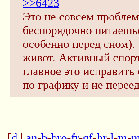
>>6423
Это не совсем проблем
беспорядочно питаешьс
особенно перед сном). 
живот. Активный спорт
главное это исправить 
по графику и не переед
[
d
|
an
-
b
-
bro
-
fr
-
gf
-
hr
-
l
-
m
-
m