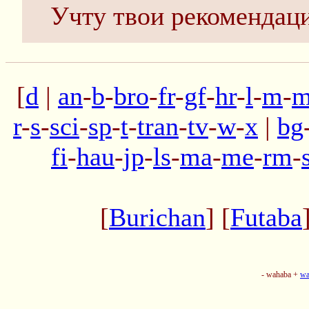
Учту твои рекомендаци
[
d
|
an
-
b
-
bro
-
fr
-
gf
-
hr
-
l
-
m
-
m
r
-
s
-
sci
-
sp
-
t
-
tran
-
tv
-
w
-
x
|
bg
fi
-
hau
-
jp
-
ls
-
ma
-
me
-
rm
-
[
Burichan
] [
Futaba
- wahaba +
wa