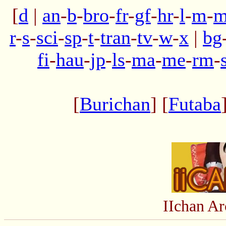
[
d
|
an
-
b
-
bro
-
fr
-
gf
-
hr
-
l
-
m
-
m
r
-
s
-
sci
-
sp
-
t
-
tran
-
tv
-
w
-
x
|
bg
fi
-
hau
-
jp
-
ls
-
ma
-
me
-
rm
-
[
Burichan
] [
Futaba
IIchan A