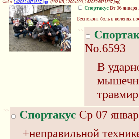
Файл:
1420524871537.jpg
-(
392 KB, 1200x900, 1420524871537.jpg
)
Спортакус
Вт 06 января 
Беспокоит боль в коленях по
>>
Спортак
No.6593
В ударн
мышечно
травмир
>>
Спортакус
Ср 07 январ
+неправильной технике