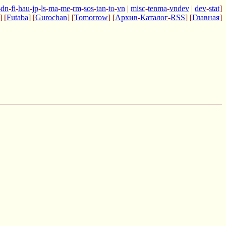
-
dn
-
fi
-
hau
-
jp
-
ls
-
ma
-
me
-
rm
-
sos
-
tan
-
to
-
vn
|
misc
-
tenma
-
vndev
|
dev
-
stat
]
] [
Futaba
] [
Gurochan
] [
Tomorrow
] [
Архив
-
Каталог
-
RSS
] [
Главная
]