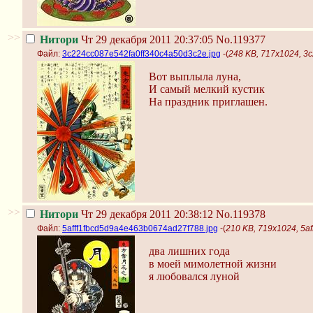
>>
Нитори
Чт 29 декабря 2011 20:37:05
No.119377
Файл:
3c224cc087e542fa0ff340c4a50d3c2e.jpg
-(
248 KB, 717x1024, 3
Вот выплыла луна,
И самый мелкий кустик
На праздник приглашен.
>>
Нитори
Чт 29 декабря 2011 20:38:12
No.119378
Файл:
5afff1fbcd5d9a4e463b0674ad27f788.jpg
-(
210 KB, 719x1024, 5a
два лишних года
в моей мимолетной жизни
я любовался луной