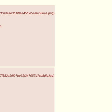
e7fcbd4ae3b1f9ee45f5e5eefa586aa.png
)
a
97f382e29f97be32f347057d7cb8dfd.jpg
)