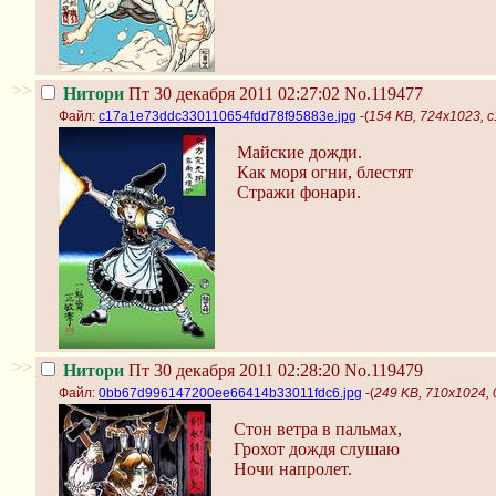
>>
Нитори
Пт 30 декабря 2011 02:27:02
No.119477
Файл:
c17a1e73ddc330110654fdd78f95883e.jpg
-(
154 KB, 724x1023, 
Майские дожди.
Как моря огни, блестят
Стражи фонари.
>>
Нитори
Пт 30 декабря 2011 02:28:20
No.119479
Файл:
0bb67d996147200ee66414b33011fdc6.jpg
-(
249 KB, 710x1024,
Стон ветра в пальмах,
Грохот дождя слушаю
Ночи напролет.