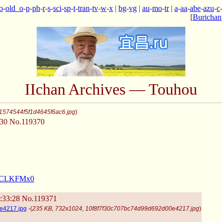
o
-
old_o
-
p
-
ph
-
r
-
s
-
sci
-
sp
-
t
-
tran
-
tv
-
w
-
x
|
bg
-
vg
|
au
-
mo
-
tr
|
a
-
aa
-
abe
-
azu
-
c
[
Burichan
IIchan Archives — Touhou
f1574544f5f1d4645f6ac6.jpg
)
:30
No.119370
htCLKFMx0
:33:28
No.119371
e4217.jpg
-(
235 KB, 732x1024, 10f8f7f30c707bc74d99d692d00e4217.jpg
)