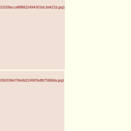
31020faccaf8f8822494303dc3d421b.jpg
)
909203fe078e8d224905effd758fdda.jpg
)