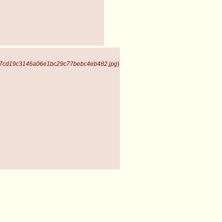
 7cd19c3146a06e1bc29c77bebc4eb482.jpg
)