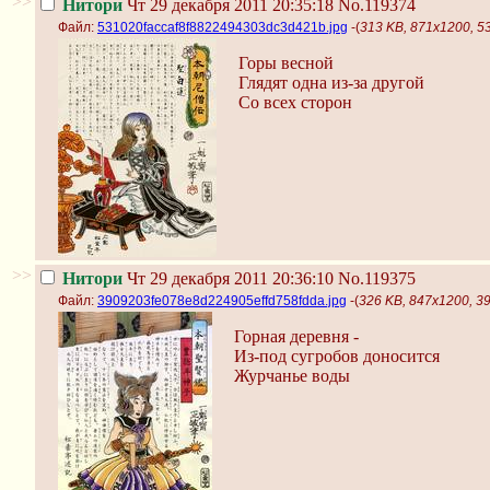
>>
Нитори
Чт 29 декабря 2011 20:35:18
No.119374
Файл:
531020faccaf8f8822494303dc3d421b.jpg
-(
313 KB, 871x1200, 5
Горы весной
Глядят одна из-за другой
Со всех сторон
>>
Нитори
Чт 29 декабря 2011 20:36:10
No.119375
Файл:
3909203fe078e8d224905effd758fdda.jpg
-(
326 KB, 847x1200, 3
Горная деревня -
Из-под сугробов доносится
Журчанье воды