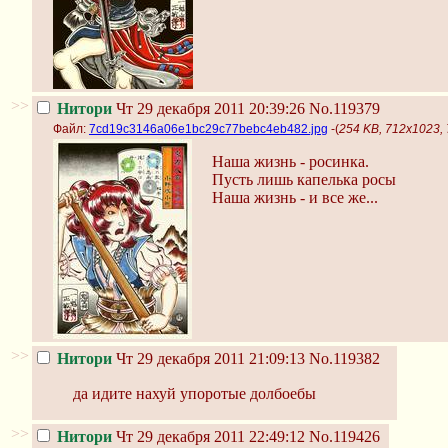
>>
Нитори
Чт 29 декабря 2011 20:39:26
No.119379
Файл:
7cd19c3146a06e1bc29c77bebc4eb482.jpg
-(
254 KB, 712x1023,
Наша жизнь - росинка.
Пусть лишь капелька росы
Наша жизнь - и все же...
>>
Нитори
Чт 29 декабря 2011 21:09:13
No.119382
да идите нахуй упоротые долбоебы
>>
Нитори
Чт 29 декабря 2011 22:49:12
No.119426