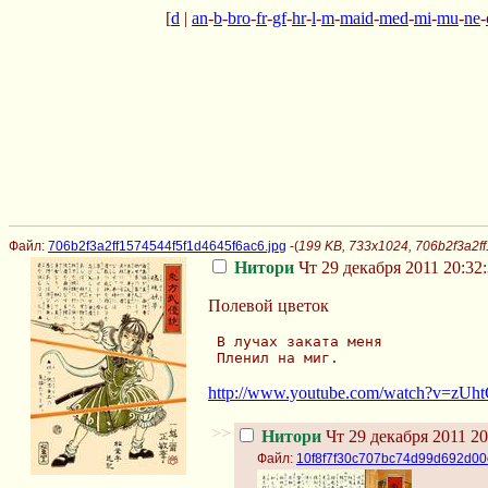
[
d
|
an
-
b
-
bro
-
fr
-
gf
-
hr
-
l
-
m
-
maid
-
med
-
mi
-
mu
-
ne
-
Файл:
706b2f3a2ff1574544f5f1d4645f6ac6.jpg
-(
199 KB, 733x1024, 706b2f3a2f
Нитори
Чт 29 декабря 2011 20:32
Полевой цветок
 В лучах заката меня
 Пленил на миг.
http://www.youtube.com/watch?v=zU
>>
Нитори
Чт 29 декабря 2011 20
Файл:
10f8f7f30c707bc74d99d692d00