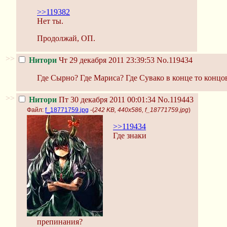
>>119382
Нет ты.
Продолжай, ОП.
>>
Нитори
Чт 29 декабря 2011 23:39:53
No.119434
Где Сырно? Где Мариса? Где Сувако в конце то концо
>>
Нитори
Пт 30 декабря 2011 00:01:34
No.119443
Файл:
f_18771759.jpg
-(
242 KB, 440x586, f_18771759.jpg
)
>>119434
Где знаки
препинания?