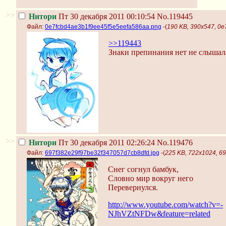
>>
Нитори
Пт 30 декабря 2011 00:10:54
No.119445
Файл:
0e7fcbd4ae3b1f9ee45f5e5eefa586aa.png
-(
190 KB, 390x547, 0
>>119443
Знаки препинания нет не слышал
>>
Нитори
Пт 30 декабря 2011 02:26:24
No.119476
Файл:
697f382e29f97be32f347057d7cb8dfd.jpg
-(
225 KB, 722x1024, 6
Снег согнул бамбук,
Словно мир вокруг него
Перевернулся.
http://www.youtube.com/watch?v=-
NJhVZtNFDw&feature=related