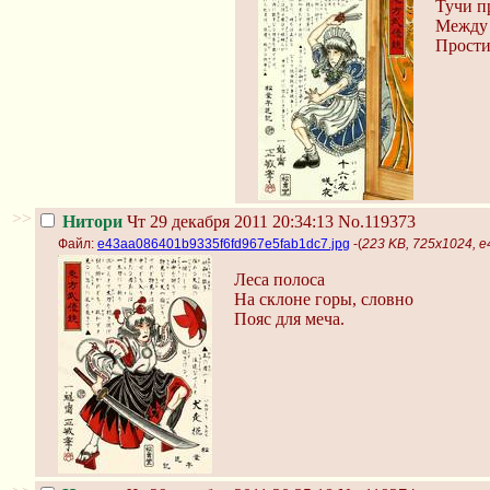
Тучи п
Между 
Прости
>>
Нитори
Чт 29 декабря 2011 20:34:13
No.119373
Файл:
e43aa086401b9335f6fd967e5fab1dc7.jpg
-(
223 KB, 725x1024, 
Леса полоса
На склоне горы, словно
Пояс для меча.