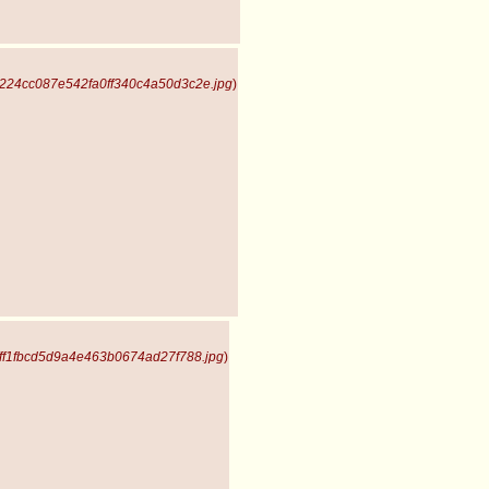
c224cc087e542fa0ff340c4a50d3c2e.jpg
)
fff1fbcd5d9a4e463b0674ad27f788.jpg
)