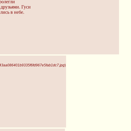
ролегли
друзьями. Гуси
лись в небе.
e43aa086401b9335f6fd967e5fab1dc7.jpg
)