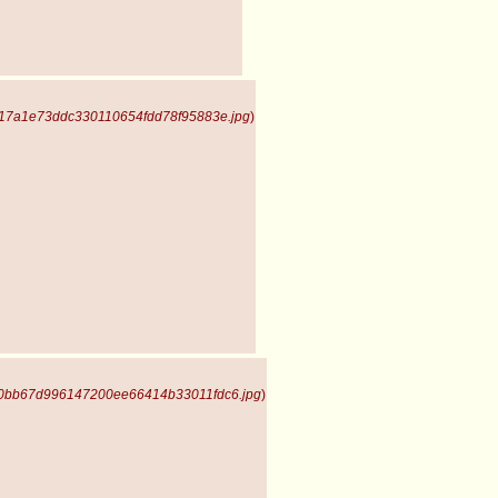
c17a1e73ddc330110654fdd78f95883e.jpg
)
 0bb67d996147200ee66414b33011fdc6.jpg
)