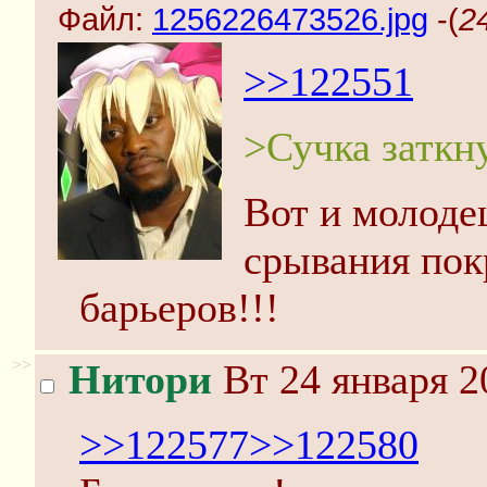
Файл:
1256226473526.jpg
-(
2
>>122551
>Сучка заткну
Вот и молоде
срывания пок
барьеров!!!
>>
Нитори
Вт 24 января 2
>>122577
>>122580