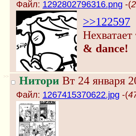
Файл:
1292802796316.png
-(
2
>>122597
Нехватает
& dance!
>>
Нитори
Вт 24 января 2
Файл:
1267415370622.jpg
-(
4