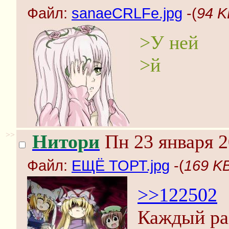
Файл:
sanaeCRLFe.jpg
-(
94 K
>У ней
>й
>>
Нитори
Пн 23 января 2
Файл:
ЕЩЁ ТОРТ.jpg
-(
169 K
>>122502
Каждый раз