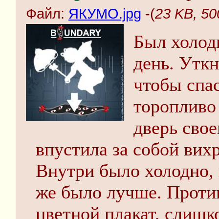
Файл:
ЯКУМО.jpg
-(
23 KB, 5
Был холод
день. Уткн
чтобы спас
торопливо
дверь свое
впустила за собой вих
Внутри было холодно, п
же было лучше. Против
цветной плакат, слишк