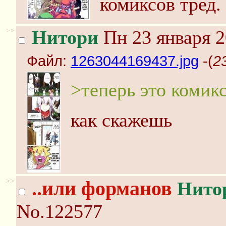
комиксов тред.
>>
Нитори
Пн 23 января 2
Файл:
1263044169437.jpg
-(
2
>теперь это комик
как скажешь
>>
..или форманов
Нито
No.122577