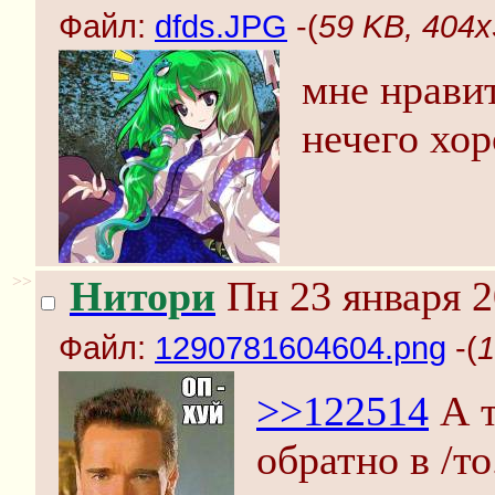
Файл:
dfds.JPG
-(
59 KB, 404x
мне нравит
нечего хо
>>
Нитори
Пн 23 января 2
Файл:
1290781604604.png
-(
1
>>122514
А т
обратно в /то