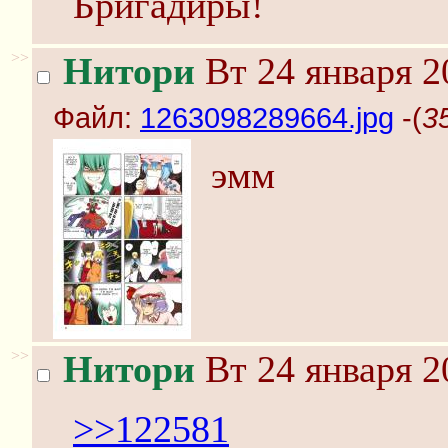
Бригадиры!
>>
Нитори
Вт 24 января 2
Файл:
1263098289664.jpg
-(
3
эмм
>>
Нитори
Вт 24 января 2
>>122581