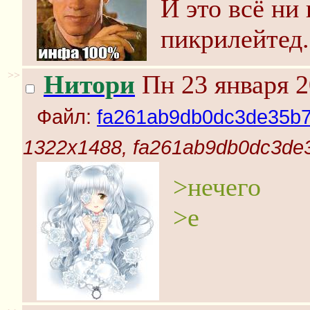
И это всё ни
пикрилейтед.
>>
Нитори
Пн 23 января 2
Файл:
fa261ab9db0dc3de35b7
1322x1488, fa261ab9db0dc3de
>нечего
>е