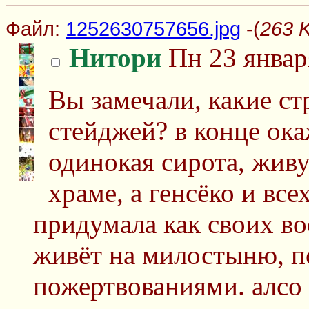
Файл:
1252630757656.jpg
-(
263 
Нитори
Пн 23 январ
Вы замечали, какие с
стейджей? в конце ока
одинокая сирота, жив
храме, а генсёко и все
придумала как своих в
живёт на милостыню, по
пожертвованиями. алсо