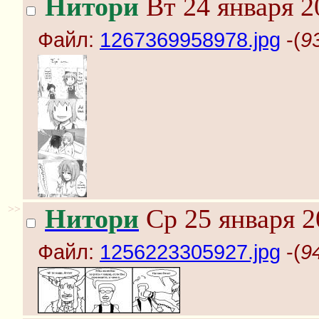
Нитори
Вт 24 января 2
Файл:
1267369958978.jpg
-(
9
>>
Нитори
Ср 25 января 2
Файл:
1256223305927.jpg
-(
9