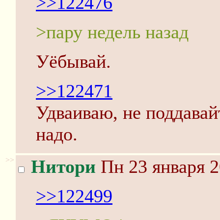
>>122476
>пару недель назад
Уёбывай.
>>122471
Удваиваю, не поддавай
надо.
>>
Нитори
Пн 23 января 2
>>122499