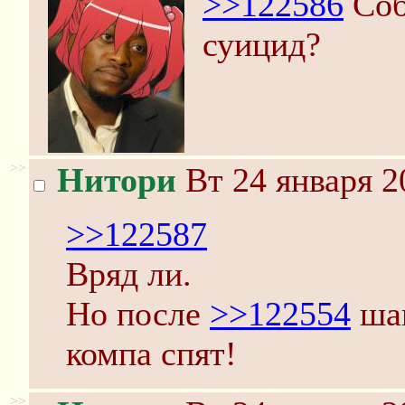
>>122586
Соб
суицид?
>>
Нитори
Вт 24 января 2
>>122587
Вряд ли.
Но после
>>122554
шан
компа спят!
>>