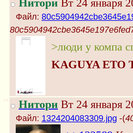
Нитори
Вт 24 января 2
Файл:
80c5904942cbe3645e19
80c5904942cbe3645e197e6fed7
>люди у компа с
KAGUYA ETO 
>>
Нитори
Вт 24 января 2
Файл:
1324204083309.jpg
-(
4