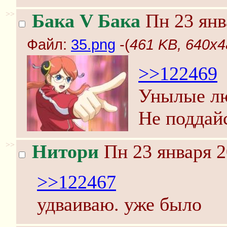
>>
Бака V Бака
Пн 23 янв
Файл:
35.png
-(
461 KB, 640x4
>>122469
Унылые лю
Не поддайс
>>
Нитори
Пн 23 января 2
>>122467
удваиваю. уже было