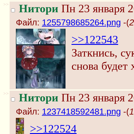
>>
Нитори
Пн 23 января 2
Файл:
1255798685264.png
-(
2
>>122543
Заткнись, су
снова будет 
>>
Нитори
Пн 23 января 2
Файл:
1237418592481.png
-(
1
>>122524