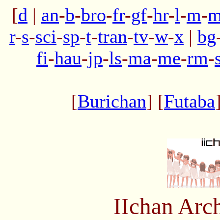
[
d
|
an
-
b
-
bro
-
fr
-
gf
-
hr
-
l
-
m
-
m
r
-
s
-
sci
-
sp
-
t
-
tran
-
tv
-
w
-
x
|
bg
fi
-
hau
-
jp
-
ls
-
ma
-
me
-
rm
-
[
Burichan
] [
Futaba
IIchan Arc