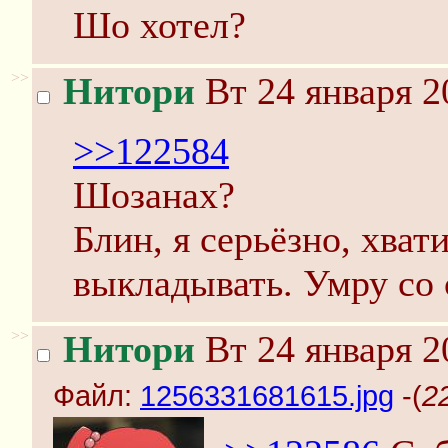
Шо хотел?
>>
Нитори
Вт 24 января 2
>>122584
Шозанах?
Блин, я серьёзно, хват
выкладывать. Умру со 
>>
Нитори
Вт 24 января 2
Файл:
1256331681615.jpg
-(
2