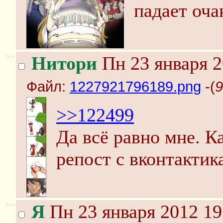
падает оча
>>
Нитори
Пн 23 января 2
Файл:
1227921796189.png
-(
9
>>122499
Да всё равно мне. К
репост с вконтактик
>>
Я
Пн 23 января 2012 19