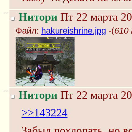
>>
Нитори
Пт 22 марта 20
Файл:
hakureishrine.jpg
-(
610 
>>
Нитори
Пт 22 марта 20
>>143224
Забыл похлопать, но 