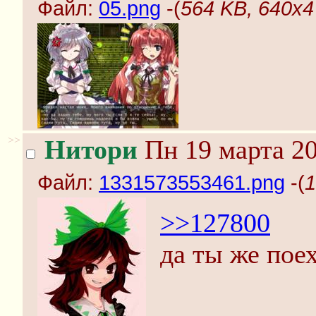
Файл:
05.png
-(
564 KB, 640x4
>>
Нитори
Пн 19 марта 20
Файл:
1331573553461.png
-(
1
>>127800
да ты же пое