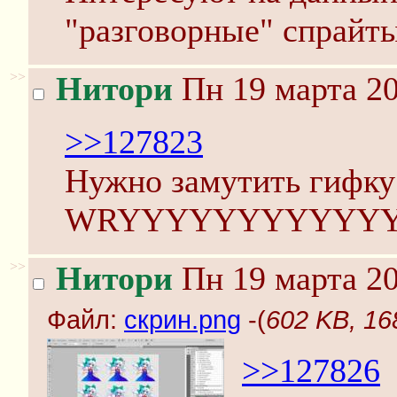
"разговорные" спрайты
>>
Нитори
Пн 19 марта 20
>>127823
Нужно замутить гифку
WRYYYYYYYYYYY
>>
Нитори
Пн 19 марта 20
Файл:
скрин.png
-(
602 KB, 16
>>127826