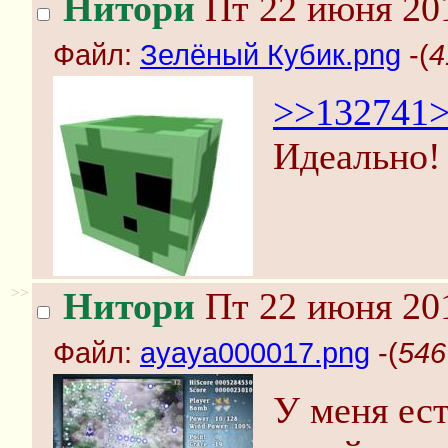
Нитори
Пт 22 июня 201
Файл:
Зелёный Кубик.png
-(
4
>>132741
Идеально!
>>
Нитори
Пт 22 июня 201
Файл:
ayaya000017.png
-(
546
У меня ес