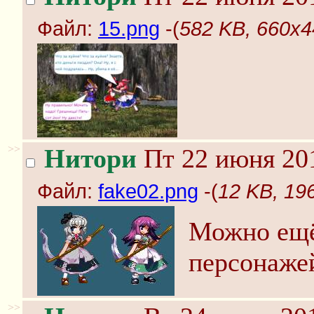
Файл:
15.png
-(
582 KB, 660x4
>>
Нитори
Пт 22 июня 201
Файл:
fake02.png
-(
12 KB, 19
Можно ещё
персонаже
>>