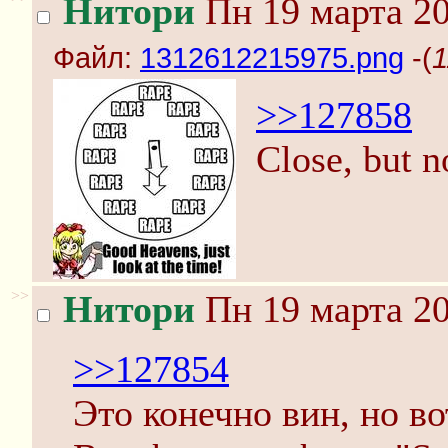
Нитори
Пн 19 марта 20
Файл:
1312612215975.png
-(
1
>>127858
Close, but n
>>
Нитори
Пн 19 марта 20
>>127854
Это конечно вин, но во