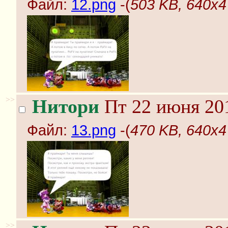
Файл:
12.png
-(
503 KB, 640x4
>>
Нитори
Пт 22 июня 201
Файл:
13.png
-(
470 KB, 640x4
>>