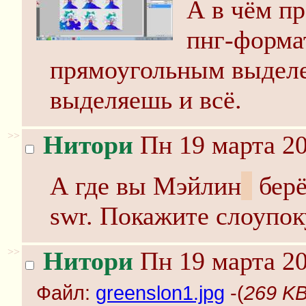
А в чём п
пнг-форма
прямоугольным выдел
выделяешь и всё.
>>
Нитори
Пн 19 марта 20
А где вы Мэйлин
г
берё
swr. Покажите слоупок
>>
Нитори
Пн 19 марта 20
Файл:
greenslon1.jpg
-(
269 KB