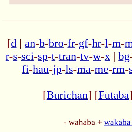
[
d
|
an
-
b
-
bro
-
fr
-
gf
-
hr
-
l
-
m
-
m
r
-
s
-
sci
-
sp
-
t
-
tran
-
tv
-
w
-
x
|
bg
fi
-
hau
-
jp
-
ls
-
ma
-
me
-
rm
-
[
Burichan
] [
Futaba
- wahaba +
wakaba 