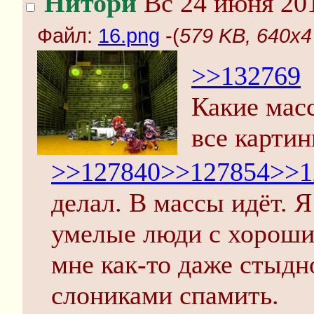
Нитори
Вс 24 июня 201
Файл:
16.png
-(
579 KB, 640x4
>>132769
Какие мас
все картин
>>127840
>>127854
>>1
делал. В массы идёт. Я
умелые люди с хороши
мне как-то даже стыд
слониками спамить.