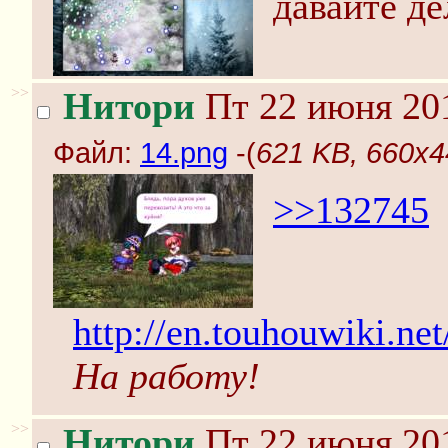
давайте д
>>
Нитори
Пт 22 июня 201
Файл:
14.png
-(
621 KB, 660x4
>>132745
http://en.touhouwiki.n
На работу!
>>
Нитори
Пт 22 июня 201