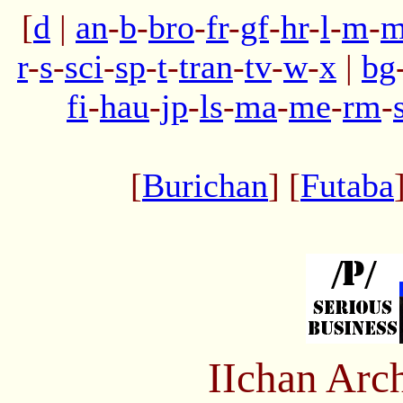
[
d
|
an
-
b
-
bro
-
fr
-
gf
-
hr
-
l
-
m
-
m
r
-
s
-
sci
-
sp
-
t
-
tran
-
tv
-
w
-
x
|
bg
fi
-
hau
-
jp
-
ls
-
ma
-
me
-
rm
-
[
Burichan
] [
Futaba
IIchan Arc