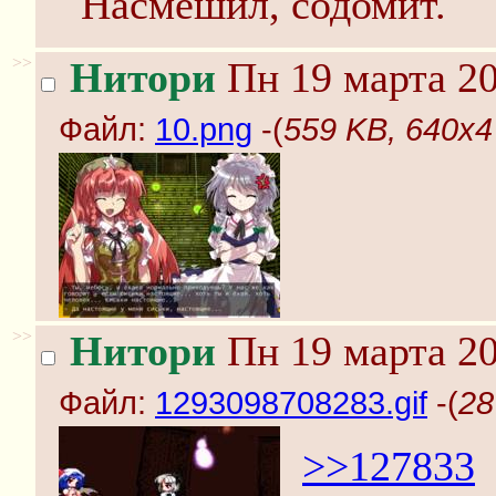
Насмешил, содомит.
>>
Нитори
Пн 19 марта 20
Файл:
10.png
-(
559 KB, 640x4
>>
Нитори
Пн 19 марта 20
Файл:
1293098708283.gif
-(
28
>>127833