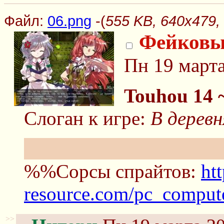
Файл:
06.png
-(
555 KB, 640x479,
Фейковы
Пн 19 марта
Touhou 14 
Слоган к игре:
В деревн
А давайте делать фейко
%%Сорсы спрайтов:
htt
resource.com/pc_compu
>>