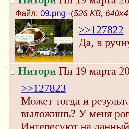
Файл:
09.png
-(
526 KB, 640x4
>>127822
Да, в ручн
>>
Нитори
Пн 19 марта 20
>>127823
Может тогда и результ
выложишь? У меня ров
Интересуют на данный