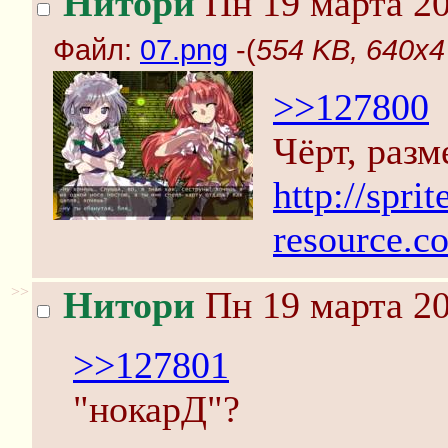
Нитори
Пн 19 марта 20
Файл:
07.png
-(
554 KB, 640x4
>>127800
Чёрт, разм
http://sprit
resource.c
>>
Нитори
Пн 19 марта 20
>>127801
"нокарД"?